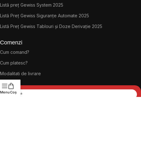
Listă preț Gewiss System 2025
Listă Preț Gewiss Siguranțe Automate 2025
Listă Preț Gewiss Tablouri și Doze Derivație 2025
Comenzi
Cum comand?
Cum platesc?
Modalitati de livrare
Menu
Coș