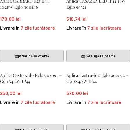
Aplica CARRARO E27 IP44
Aplica CASAZZA LED IP44 16W
1X28W Eglo 900286
Eglo 99521
170,00 lei
518,74 lei
Livrare în
7 zile lucrătoare
Livrare în
7 zile lucrătoare
Adaugă În Coș
Adaugă În Coș
▤
▤
Adaugă la ofertă
Adaugă la ofertă
Aplica Castrovido Eglo 902091 –
Aplica Castrovido Eglo 902092 –
G9 1X4,2W IP44
G9 3X4,2W IP44
250,00 lei
570,00 lei
Livrare în
7 zile lucrătoare
Livrare în
7 zile lucrătoare
Adaugă În Coș
Adaugă În Coș