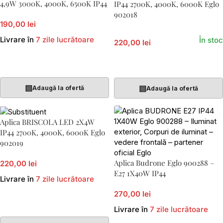
4,9W 3000K, 4000K, 6500K IP44
IP44 2700K, 4000K, 6000K Eglo
902018
190,00 lei
Livrare în
7 zile lucrătoare
În stoc
220,00 lei
Adaugă În Coș
Adaugă În Coș
▤
▤
Adaugă la ofertă
Adaugă la ofertă
Aplica BRISCOLA LED 2X4W
IP44 2700K, 4000K, 6000K Eglo
902019
Aplica Budrone Eglo 900288 –
220,00 lei
E27 1X40W IP44
Livrare în
7 zile lucrătoare
270,00 lei
Adaugă În Coș
Livrare în
7 zile lucrătoare