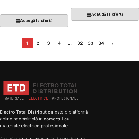
Adaugă În Coș
▤
Adaugă la ofertă
▤
Adaugă la ofertă
1
2
3
4
…
32
33
34
→
Electro Total Distribution
este o platformă
online specializată în
comerțul cu
materiale electrice profesionale
.
Aici găsești o gamă variată de produse de