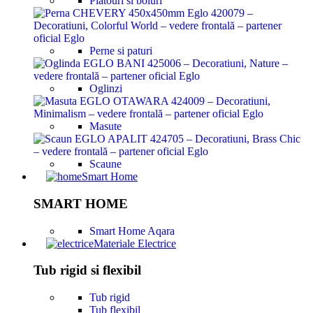
Platouri si boluri
Perne si paturi
Oglinzi
Masute
Scaune
Smart Home
SMART HOME
Smart Home Aqara
Materiale Electrice
Tub rigid si flexibil
Tub rigid
Tub flexibil