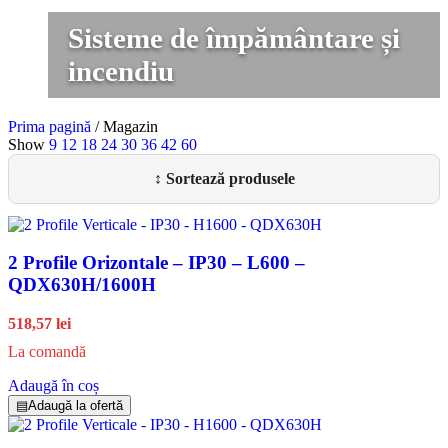
Sisteme de împământare și
incendiu
Prima pagină
/
Magazin
Show
9
12
18
24
30
36
42
60
2 Profile Orizontale – IP30 – L600 –
QDX630H/1600H
518,57 lei
La comandă
Adaugă în coș
▤
Adaugă la ofertă