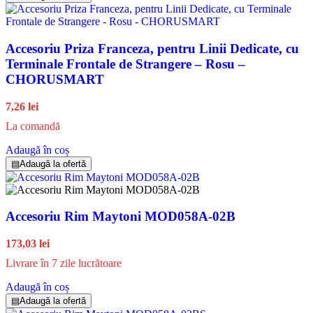
Accesoriu Priza Franceza, pentru Linii Dedicate, cu
Terminale Frontale de Strangere – Rosu –
CHORUSMART
7,26 lei
La comandă
Adaugă în coș
▤
Adaugă la ofertă
Accesoriu Rim Maytoni MOD058A-02B
173,03 lei
Livrare în 7 zile lucrătoare
Adaugă în coș
▤
Adaugă la ofertă