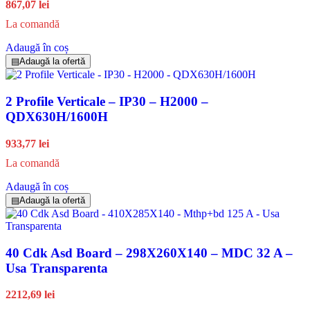
867,07 lei
La comandă
Adaugă în coș
▤
Adaugă la ofertă
2 Profile Verticale – IP30 – H2000 –
QDX630H/1600H
933,77 lei
La comandă
Adaugă în coș
▤
Adaugă la ofertă
40 Cdk Asd Board – 298X260X140 – MDC 32 A –
Usa Transparenta
2212,69 lei