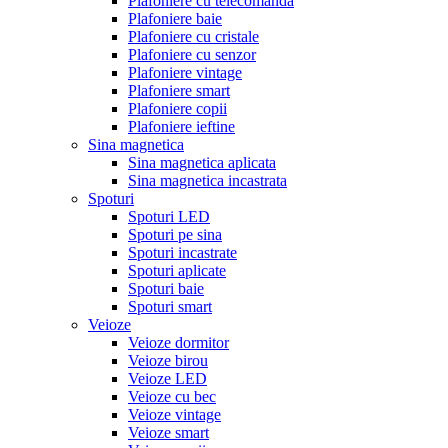
Plafoniere cu telecomanda
Plafoniere baie
Plafoniere cu cristale
Plafoniere cu senzor
Plafoniere vintage
Plafoniere smart
Plafoniere copii
Plafoniere ieftine
Sina magnetica
Sina magnetica aplicata
Sina magnetica incastrata
Spoturi
Spoturi LED
Spoturi pe sina
Spoturi incastrate
Spoturi aplicate
Spoturi baie
Spoturi smart
Veioze
Veioze dormitor
Veioze birou
Veioze LED
Veioze cu bec
Veioze vintage
Veioze smart