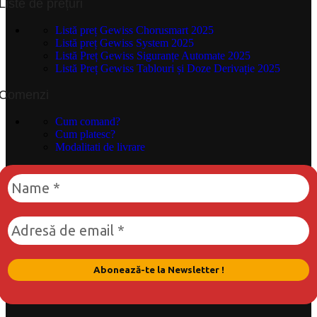
Liste de prețuri
Listă preț Gewiss Chorusmart 2025
Listă preț Gewiss System 2025
Listă Preț Gewiss Siguranțe Automate 2025
Listă Preț Gewiss Tablouri și Doze Derivație 2025
Comenzi
Cum comand?
Cum platesc?
Modalitati de livrare