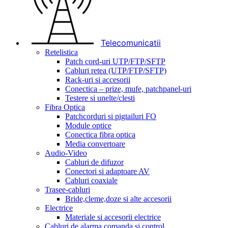
Telecomunicatii
Retelistica
Patch cord-uri UTP/FTP/SFTP
Cabluri retea (UTP/FTP/SFTP)
Rack-uri si accesorii
Conectica – prize, mufe, patchpanel-uri
Testere si unelte/clesti
Fibra Optica
Patchcorduri si pigtailuri FO
Module optice
Conectica fibra optica
Media convertoare
Audio-Video
Cabluri de difuzor
Conectori si adaptoare AV
Cabluri coaxiale
Trasee-cabluri
Bride,cleme,doze si alte accesorii
Electrice
Materiale si accesorii electrice
Cabluri de alarma,comanda si control