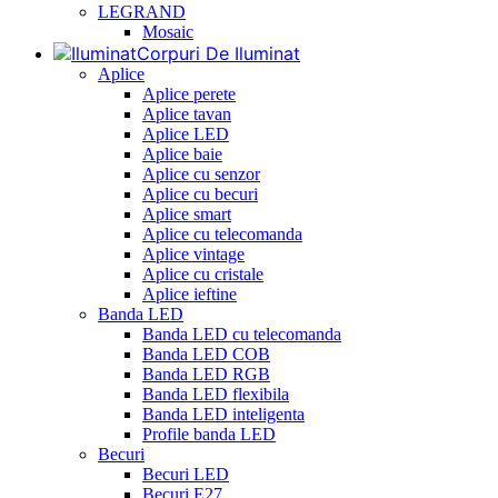
LEGRAND
Mosaic
Corpuri De Iluminat
Aplice
Aplice perete
Aplice tavan
Aplice LED
Aplice baie
Aplice cu senzor
Aplice cu becuri
Aplice smart
Aplice cu telecomanda
Aplice vintage
Aplice cu cristale
Aplice ieftine
Banda LED
Banda LED cu telecomanda
Banda LED COB
Banda LED RGB
Banda LED flexibila
Banda LED inteligenta
Profile banda LED
Becuri
Becuri LED
Becuri E27