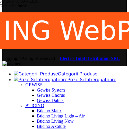
Sambata: 08:30 – 13:30
Duminica: Inchis
Copyright
All rights reserved –
Electro Total Distribution SRL
Categorii Produse
Prize Si Intrerupatoare
GEWISS
Gewiss System
Gewiss Chorus
Gewiss Dahlia
BTICINO
Bticino Matix
Bticino Living Light – Air
Bticino Living Now
Bticino Axolute