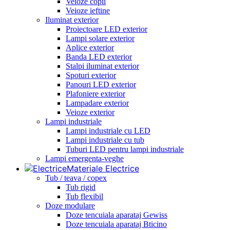
Veioze copii
Veioze ieftine
Iluminat exterior
Proiectoare LED exterior
Lampi solare exterior
Aplice exterior
Banda LED exterior
Stalpi iluminat exterior
Spoturi exterior
Panouri LED exterior
Plafoniere exterior
Lampadare exterior
Veioze exterior
Lampi industriale
Lampi industriale cu LED
Lampi industriale cu tub
Tuburi LED pentru lampi industriale
Lampi emergenta-veghe
Materiale Electrice
Tub / teava / copex
Tub rigid
Tub flexibil
Doze modulare
Doze tencuiala aparataj Gewiss
Doze tencuiala aparataj Bticino