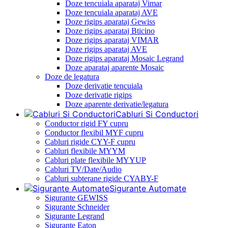
Doze tencuiala aparataj Vimar
Doze tencuiala aparataj AVE
Doze rigips aparataj Gewiss
Doze rigips aparataj Bticino
Doze rigips aparataj VIMAR
Doze rigips aparataj AVE
Doze rigips aparataj Mosaic Legrand
Doze aparataj aparente Mosaic
Doze de legatura
Doze derivatie tencuiala
Doze derivatie rigips
Doze aparente derivatie/legatura
Cabluri Si Conductori
Conductor rigid FY cupru
Conductor flexibil MYF cupru
Cabluri rigide CYY-F cupru
Cabluri flexibile MYYM
Cabluri plate flexibile MYYUP
Cabluri TV/Date/Audio
Cabluri subterane rigide CYABY-F
Sigurante Automate
Sigurante GEWISS
Sigurante Schneider
Sigurante Legrand
Sigurante Eaton