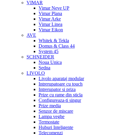
VIMAR
Vimar Neve UP
Vimar Plana
Vimar Arke
Vimar Linea
Vimar Eikon
AVE
Whitek & Tekla
Domus & Class 44
System 45
SCHNEIDER
Noua Unica
Sedna
LIVOLO
Livolo aparataj modular
Intrerupatoare cu touch
Intrerupator si priza
Prize cu rame din sticla
Configureaza-ti singur
Prize media
Senzor de miscare
Lampa veghe
Termostate
Huburi Inteligente
Telecomenzi