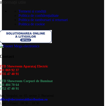
Informații utile
Termeni si condiții
Politica de confidențialitate
Politica de rambursari si returnari
Politica de cookie
Contact
ETD Showroom Aparataj Electric
031 069 92 37
0735 47 40 91
ETD Showroom Corpuri de Iluminat
031 404 70 64
0752 47 40 91
Sos. Vergului, nr. 65, sector 2, Bucuresti
office@electrototaldistribution.ro
Luni – Vineri : 08:30 – 18:30