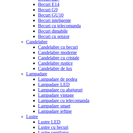
Becuri E14
Becuri G9
Becuri GU10
Becuri inteligente
Becuri cu telecomanda
Becuri dimabile
Becuri cu senzor
Candelabre
Candelabre cu becuri
Candelabre moderne
Candelabre cu cristale
Candelabre rustice
Candelabre de lux
Lampadare
Lampadare de podea
Lampadare LED
Lampadare cu abajururi
Lampadare vintage
Lampadare cu telecomanda
Lampadare smart
Lampadare ieftine
Lustre
Lustre LED
Lustre cu becuri
Lustre ventilator