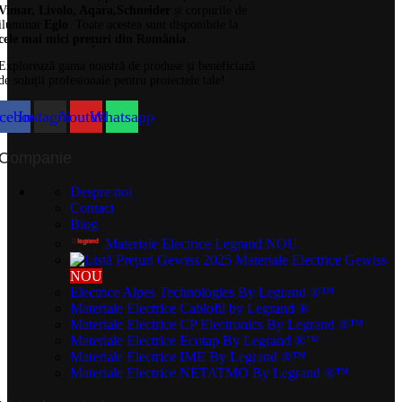
Vimar, Livolo, Aqara,Schneider
și corpurile de
iluminat
Eglo
. Toate acestea sunt disponibile la
cele mai mici prețuri din România
.
Explorează gama noastră de produse și beneficiază
de soluții profesionale pentru proiectele tale!
cebook
Instagram
Youtube
Whatsapp
Companie
Despre noi
Contact
Blog
Materiale Electrice Legrand
NOU
Materiale Electrice Gewiss
NOU
Electrice Alpes Technologies
By Legrand ®™
Materiale Electrice Cablofil
by Legrand ®
Materiale Electrice CP Electronics
By Legrand ®™
Materiale Electrice Ecotap
By Legrand ®™
Materiale Electrice IME
By Legrand ®™
Materiale Electrice NETATMO
By Legrand ®™