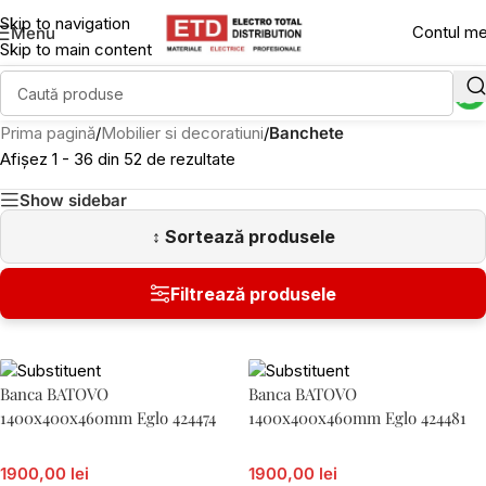
Skip to navigation
Contul m
Menu
Skip to main content
Prima pagină
/
Mobilier si decoratiuni
/
Banchete
Afișez 1 - 36 din 52 de rezultate
Show sidebar
Banca BATOVO
Banca BATOVO
1400x400x460mm Eglo 424474
1400x400x460mm Eglo 424481
1900,00 lei
1900,00 lei