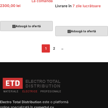
La comandă
2300,00 lei
Livrare în
7 zile lucrătoare
Adaugă În Coș
Adaugă În Coș
▤
Adaugă la ofertă
▤
Adaugă la ofertă
1
2
→
Electro Total Distribution
este o platformă
online specializată în
comerțul cu