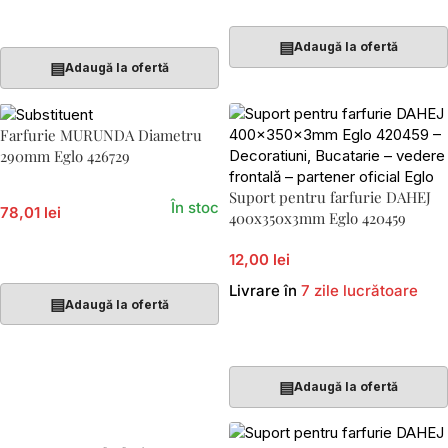
Adaugă În Coș
▤
Adaugă la ofertă
▤
Adaugă la ofertă
Farfurie MURUNDA Diametru
290mm Eglo 426729
Suport pentru farfurie DAHEJ
În stoc
78,01 lei
400x350x3mm Eglo 420459
Adaugă În Coș
12,00 lei
Livrare în
7 zile lucrătoare
▤
Adaugă la ofertă
Adaugă În Coș
▤
Adaugă la ofertă