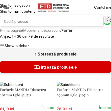
Skip to navigation
Contul m
Menu
Skip to main content
Prima pagină
/
Mobilier si decoratiuni
/
Farfurii
Afișez 1 - 36 din 79 de rezultate
Show sidebar
Farfurie MANDIA Diametru
Farfurie MANDIA Diametru
205mm Eglo 426721
290mm Eglo 426719
În stoc
În stoc
61,10 lei
78,01 lei