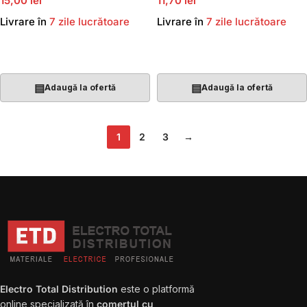
15,00 lei
11,70 lei
Livrare în
7 zile lucrătoare
Livrare în
7 zile lucrătoare
Adaugă În Coș
Adaugă În Coș
▤
▤
Adaugă la ofertă
Adaugă la ofertă
1
2
3
→
Electro Total Distribution
este o platformă
online specializată în
comerțul cu