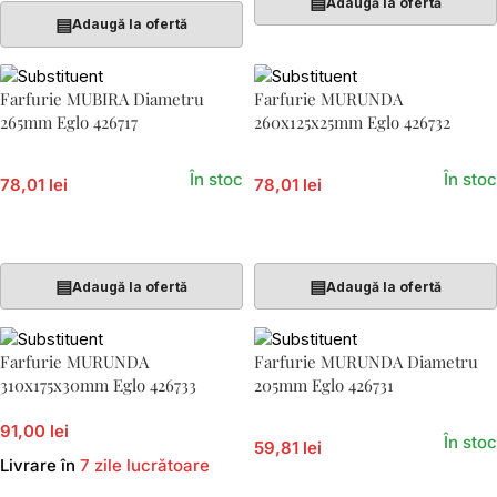
▤
Adaugă la ofertă
▤
Adaugă la ofertă
Farfurie MUBIRA Diametru
Farfurie MURUNDA
265mm Eglo 426717
260x125x25mm Eglo 426732
În stoc
În stoc
78,01 lei
78,01 lei
Adaugă În Coș
Adaugă În Coș
▤
▤
Adaugă la ofertă
Adaugă la ofertă
Farfurie MURUNDA
Farfurie MURUNDA Diametru
310x175x30mm Eglo 426733
205mm Eglo 426731
91,00 lei
În stoc
59,81 lei
Livrare în
7 zile lucrătoare
Adaugă În Coș