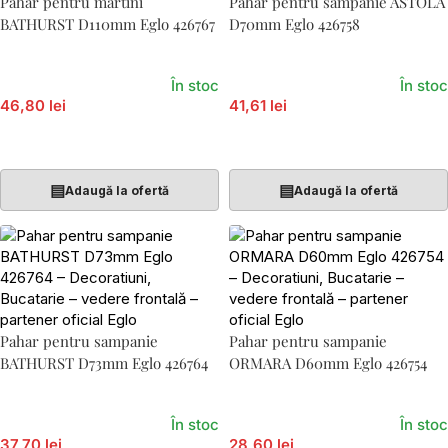
Pahar pentru martini
Pahar pentru sampanie ASTOLA
BATHURST D110mm Eglo 426767
D70mm Eglo 426758
În stoc
În stoc
46,80 lei
41,61 lei
Adaugă În Coș
Adaugă În Coș
▤
▤
Adaugă la ofertă
Adaugă la ofertă
Pahar pentru sampanie
Pahar pentru sampanie
BATHURST D73mm Eglo 426764
ORMARA D60mm Eglo 426754
În stoc
În stoc
37,70 lei
28,60 lei