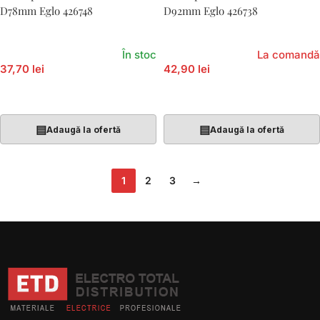
D78mm Eglo 426748
D92mm Eglo 426738
În stoc
La comandă
37,70 lei
42,90 lei
Adaugă În Coș
Adaugă În Coș
▤
▤
Adaugă la ofertă
Adaugă la ofertă
1
2
3
→