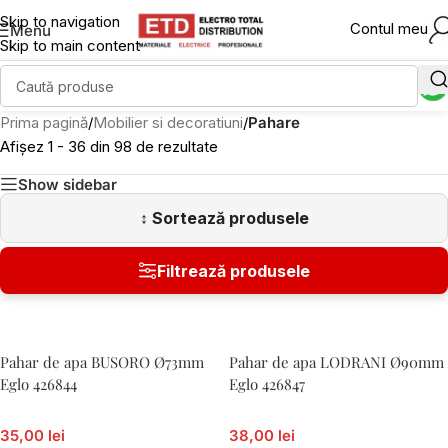
Skip to navigation
Contul meu
Menu
Skip to main content
Prima pagină
/
Mobilier si decoratiuni
/
Pahare
Afișez 1 - 36 din 98 de rezultate
Show sidebar
Pahar de apa BUSORO Ø73mm
Pahar de apa LODRANI Ø90mm
Eglo 426844
Eglo 426847
35,00 lei
38,00 lei