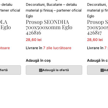
OLA
Prosop SEONDHA
Prosop
Eglo
700x500x0mm Eglo
700x500
426816
426817
28,60 lei
28,60 lei
ătoare
Livrare în
7 zile lucrătoare
Livrare în
7 
Adaugă în coș
Adaugă în 
▤
▤
fertă
Adaugă la ofertă
Ad