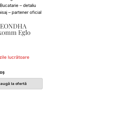
 SEONDHA
x0mm Eglo
zile lucrătoare
coș
augă la ofertă