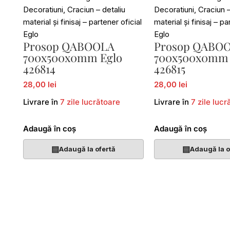
Prosop QABOOLA
Prosop QABO
700x500x0mm Eglo
700x500x0mm 
426814
426815
28,00 lei
28,00 lei
Livrare în
7 zile lucrătoare
Livrare în
7 zile lucr
Adaugă în coș
Adaugă în coș
▤
▤
Adaugă la ofertă
Adaugă la o