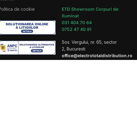
Politica de cookie
ETD Showroom Corpuri de
Iluminat
031 404 70 64
0752 47 40 91
Sos. Vergului, nr. 65, sector
2, Bucuresti
office@electrototaldistribution.ro
Luni – Vineri : 08:30 – 18:30
Sambata: 08:30 – 13:30
Duminica: Inchis