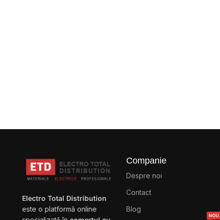
Companie
Despre noi
Contact
Electro Total Distribution
Blog
este o platformă online
NOU
specializată în
comerțul cu