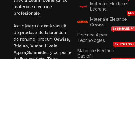
Materiale Electrice
materiale electrice
Legrand
profesionale
.
NOU
Materiale Electrice
Gewiss
Aici găsești o gamă variată
BY LEGRAND ®™
de produse de la branduri
Electrice Alpes
de renume, precum
Gewiss,
Technologies
BY LEGRAND ®
Bticino, Vimar, Livolo,
Materiale Electrice
Aqara,Schneider
și corpurile
Cablofil
de iluminat
Eglo
. Toate
BY LEGRAND ®™
acestea sunt disponibile la
Materiale Electrice
CP Electronics
cele mai mici prețuri din
BY LEGRAND ®™
România
.
Materiale Electrice
Ecotap
Explorează gama noastră de
BY LEGRAND ®™
Materiale Electrice
produse și beneficiază de
IME
soluții profesionale pentru
BY LEGRAND ®™
proiectele tale!
Materiale Electrice
NETATMO