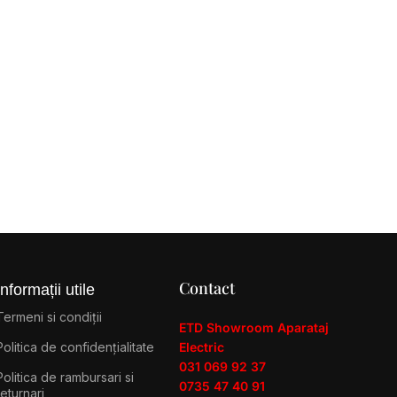
Contact
Informații utile
Termeni si condiții
ETD Showroom Aparataj
Politica de confidențialitate
Electric
031 069 92 37
Politica de rambursari si
0735 47 40 91
returnari