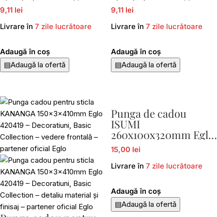
420417
420418
9,11 lei
9,11 lei
Livrare în
7 zile lucrătoare
Livrare în
7 zile lucrătoare
Adaugă în coș
Adaugă în coș
▤
Adaugă la ofertă
▤
Adaugă la ofertă
Punga de cadou
ISUMI
260x100x320mm Eglo
429043
15,00 lei
Livrare în
7 zile lucrătoare
Adaugă în coș
▤
Adaugă la ofertă