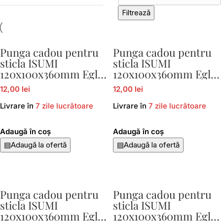
Filtrează
Punga cadou pentru
Punga cadou pentru
sticla ISUMI
sticla ISUMI
120x100x360mm Eglo
120x100x360mm Eglo
429046
429047
12,00 lei
12,00 lei
Livrare în
7 zile lucrătoare
Livrare în
7 zile lucrătoare
Adaugă în coș
Adaugă în coș
▤
Adaugă la ofertă
▤
Adaugă la ofertă
Punga cadou pentru
Punga cadou pentru
sticla ISUMI
sticla ISUMI
120x100x360mm Eglo
120x100x360mm Eglo