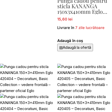
Punga cadou pentru
sticla KANANGA
150x3x410mm Eglo
420403
15,60 lei
Livrare în
7 zile lucrătoare
Adaugă în coș
▤
Adaugă la ofertă