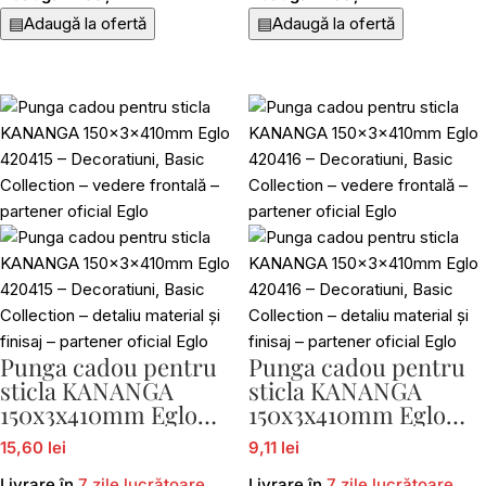
▤
Adaugă la ofertă
▤
Adaugă la ofertă
Punga cadou pentru
Punga cadou pentru
sticla KANANGA
sticla KANANGA
150x3x410mm Eglo
150x3x410mm Eglo
420415
420416
15,60 lei
9,11 lei
Livrare în
7 zile lucrătoare
Livrare în
7 zile lucrătoare