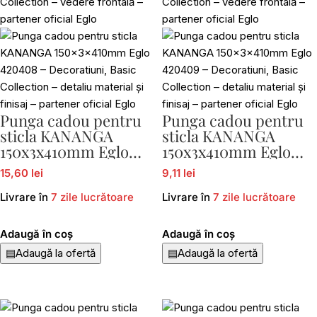
Punga cadou pentru
Punga cadou pentru
sticla KANANGA
sticla KANANGA
150x3x410mm Eglo
150x3x410mm Eglo
420408
420409
15,60 lei
9,11 lei
Livrare în
7 zile lucrătoare
Livrare în
7 zile lucrătoare
Adaugă în coș
Adaugă în coș
▤
Adaugă la ofertă
▤
Adaugă la ofertă