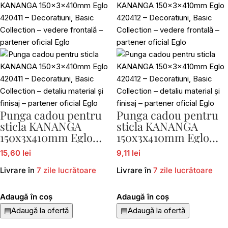
Punga cadou pentru
Punga cadou pentru
sticla KANANGA
sticla KANANGA
150x3x410mm Eglo
150x3x410mm Eglo
420411
420412
15,60 lei
9,11 lei
Livrare în
7 zile lucrătoare
Livrare în
7 zile lucrătoare
Adaugă în coș
Adaugă în coș
▤
Adaugă la ofertă
▤
Adaugă la ofertă