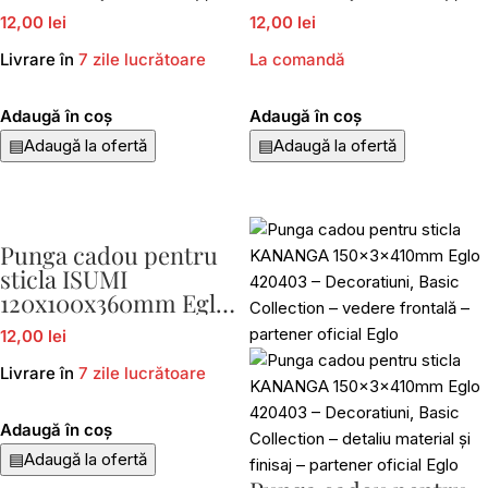
429048
429052
12,00 lei
12,00 lei
Livrare în
7 zile lucrătoare
La comandă
Adaugă în coș
Adaugă în coș
▤
Adaugă la ofertă
▤
Adaugă la ofertă
Punga cadou pentru
sticla ISUMI
120x100x360mm Eglo
429053
12,00 lei
Livrare în
7 zile lucrătoare
Adaugă în coș
▤
Adaugă la ofertă