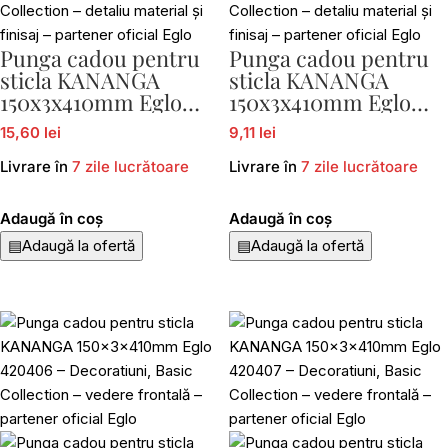
Punga cadou pentru
Punga cadou pentru
sticla KANANGA
sticla KANANGA
150x3x410mm Eglo
150x3x410mm Eglo
420404
420405
15,60 lei
9,11 lei
Livrare în
7 zile lucrătoare
Livrare în
7 zile lucrătoare
Adaugă în coș
Adaugă în coș
▤
Adaugă la ofertă
▤
Adaugă la ofertă