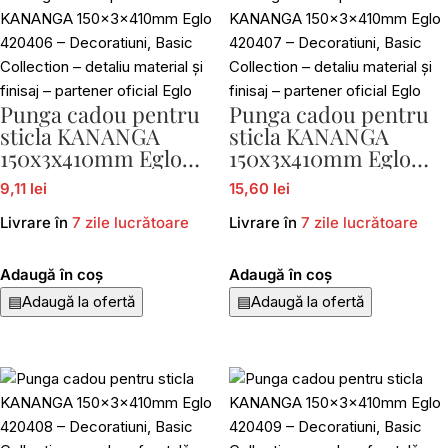
Punga cadou pentru
Punga cadou pentru
sticla KANANGA
sticla KANANGA
150x3x410mm Eglo
150x3x410mm Eglo
420406
420407
9,11 lei
15,60 lei
Livrare în
7 zile lucrătoare
Livrare în
7 zile lucrătoare
Adaugă în coș
Adaugă în coș
▤
Adaugă la ofertă
▤
Adaugă la ofertă