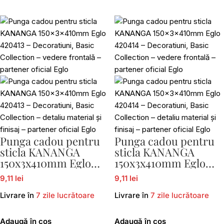
Punga cadou pentru
Punga cadou pentru
sticla KANANGA
sticla KANANGA
150x3x410mm Eglo
150x3x410mm Eglo
420413
420414
9,11 lei
9,11 lei
Livrare în
7 zile lucrătoare
Livrare în
7 zile lucrătoare
Adaugă în coș
Adaugă în coș