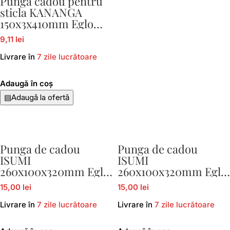
Punga cadou pentru
sticla KANANGA
150x3x410mm Eglo
420419
9,11 lei
Livrare în
7 zile lucrătoare
Adaugă în coș
▤
Adaugă la ofertă
Punga de cadou
Punga de cadou
ISUMI
ISUMI
260x100x320mm Eglo
260x100x320mm Eglo
429044
429045
15,00 lei
15,00 lei
Livrare în
7 zile lucrătoare
Livrare în
7 zile lucrătoare