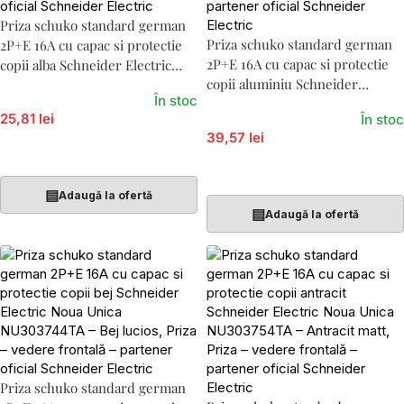
Priza schuko standard german
Priza schuko standard german
2P+E 16A cu capac si protectie
2P+E 16A cu capac si protectie
copii alba Schneider Electric
copii aluminiu Schneider
Noua Unica NU303718TA
În stoc
Electric Noua Unica NU303730TA
25,81 lei
În stoc
39,57 lei
Adaugă În Coș
Adaugă În Coș
▤
Adaugă la ofertă
▤
Adaugă la ofertă
Priza schuko standard german