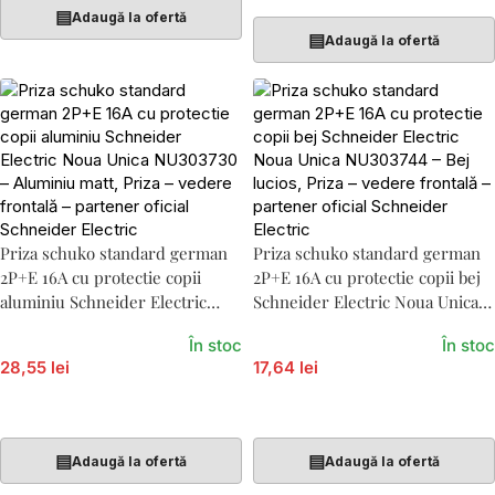
▤
Adaugă la ofertă
▤
Adaugă la ofertă
Priza schuko standard german
Priza schuko standard german
2P+E 16A cu protectie copii
2P+E 16A cu protectie copii bej
aluminiu Schneider Electric
Schneider Electric Noua Unica
Noua Unica NU303730
NU303744
În stoc
În stoc
28,55 lei
17,64 lei
Adaugă În Coș
Adaugă În Coș
▤
▤
Adaugă la ofertă
Adaugă la ofertă