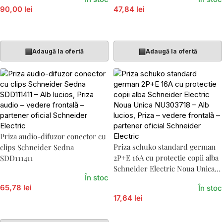
90,00 lei
47,84 lei
Adaugă În Coș
Adaugă În Coș
▤
▤
Adaugă la ofertă
Adaugă la ofertă
Priza audio-difuzor conector cu
Priza schuko standard german
clips Schneider Sedna
2P+E 16A cu protectie copii alba
SDD111411
Schneider Electric Noua Unica
În stoc
NU303718
65,78 lei
În stoc
17,64 lei
Adaugă În Coș
Adaugă În Coș