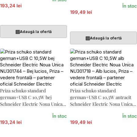
NU301730
193,24 lei
În stoc
199,49 lei
Adaugă În Coș
Adaugă În Coș
▤
Adaugă la ofertă
▤
Adaugă la ofertă
Priza schuko standard
Priza schuko standard
german+USB C 10,5W bej
german+USB C 10,5W antracit
Schneider Electric Noua Unica
Schneider Electric Noua Unica
NU301744
NU301754
În stoc
În stoc
193,24 lei
199,49 lei
Adaugă În Coș
Adaugă În Coș