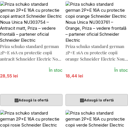
Priza schuko standard german
Priza schuko standard german
2P+E 16A cu protectie copii
2P+E 16A cu protectie copii
antracit Schneider Electric Noua
orange Schneider Electric Noua
Unica NU303754
Unica NU303761
În stoc
În stoc
28,55 lei
18,44 lei
Adaugă În Coș
Adaugă În Coș
▤
▤
Adaugă la ofertă
Adaugă la ofertă