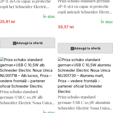
Priza schuko standard german
2P+E 16A cu capac si protectie
2P+E 16A cu capac si protectie
copii bej Schneider Electric
copii antracit Schneider Electric
Noua Unica NU303744TA
În stoc
Noua Unica NU303754TA
25,81 lei
În stoc
39,57 lei
Adaugă În Coș
Adaugă În Coș
▤
Adaugă la ofertă
▤
Adaugă la ofertă
Priza schuko standard
Priza schuko standard
german+USB C 10,5W alb
german+USB C 10,5W aluminiu
Schneider Electric Noua Unica
Schneider Electric Noua Unica
NU301718
În stoc