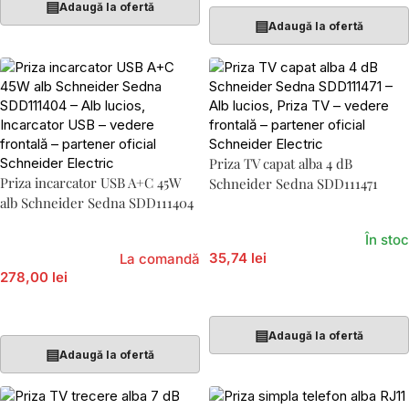
▤
Adaugă la ofertă
▤
Adaugă la ofertă
Priza TV capat alba 4 dB
Priza incarcator USB A+C 45W
Schneider Sedna SDD111471
alb Schneider Sedna SDD111404
În stoc
35,74 lei
La comandă
278,00 lei
Adaugă În Coș
Adaugă În Coș
▤
Adaugă la ofertă
▤
Adaugă la ofertă