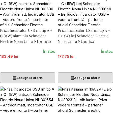
Priza Incarcator USB 1m tip A +
Priza Incarcator USB 1m tip A +
C (15W) aluminiu Schneider
C (15W) bej Schneider Electric
Electric Noua Unica NU301630
Noua Unica NU301644
În stoc
În stoc
183,49 lei
177,75 lei
Adaugă În Coș
Adaugă În Coș
▤
▤
Adaugă la ofertă
Adaugă la ofertă