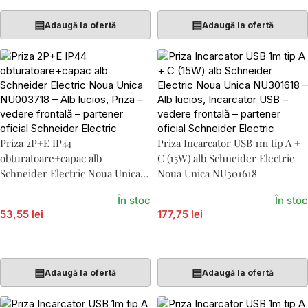
▤
▤
Adaugă la ofertă
Adaugă la ofertă
Priza 2P+E IP44
Priza Incarcator USB 1m tip A +
obturatoare+capac alb
C (15W) alb Schneider Electric
Schneider Electric Noua Unica
Noua Unica NU301618
NU003718
În stoc
În stoc
53,55 lei
177,75 lei
Adaugă În Coș
Adaugă În Coș
▤
▤
Adaugă la ofertă
Adaugă la ofertă