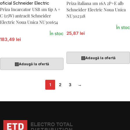
Priza italiana 1m 16A 2P+E alb
Priza Incarcator USB 1m tip A +
Schneider Electric Noua Unica
C (15W) antracit Schneider
NU302318
Electric Noua Unica NU301654
În stoc
25,87 lei
În stoc
183,49 lei
Adaugă În Coș
Adaugă În Coș
▤
Adaugă la ofertă
▤
Adaugă la ofertă
1
2
3
→