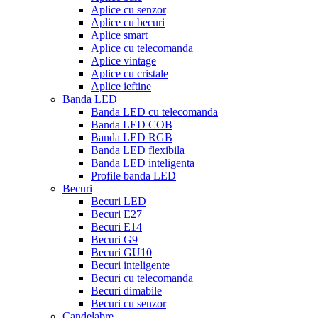
Aplice cu senzor
Aplice cu becuri
Aplice smart
Aplice cu telecomanda
Aplice vintage
Aplice cu cristale
Aplice ieftine
Banda LED
Banda LED cu telecomanda
Banda LED COB
Banda LED RGB
Banda LED flexibila
Banda LED inteligenta
Profile banda LED
Becuri
Becuri LED
Becuri E27
Becuri E14
Becuri G9
Becuri GU10
Becuri inteligente
Becuri cu telecomanda
Becuri dimabile
Becuri cu senzor
Candelabre