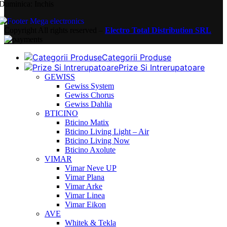
Duminica: Inchis
Copyright
All rights reserved –
Electro Total Distribution SRL
Categorii Produse
Prize Si Intrerupatoare
GEWISS
Gewiss System
Gewiss Chorus
Gewiss Dahlia
BTICINO
Bticino Matix
Bticino Living Light – Air
Bticino Living Now
Bticino Axolute
VIMAR
Vimar Neve UP
Vimar Plana
Vimar Arke
Vimar Linea
Vimar Eikon
AVE
Whitek & Tekla