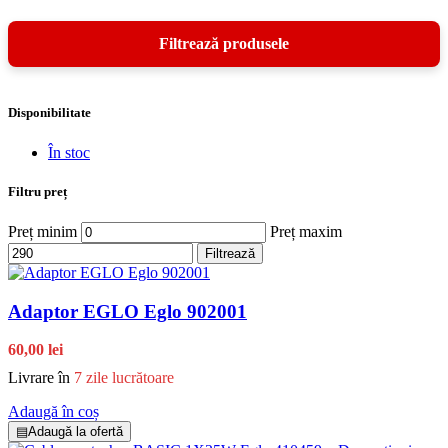
Disponibilitate
În stoc
Filtru preț
Preț minim
Preț maxim
Filtrează
Adaptor EGLO Eglo 902001
60,00 lei
Livrare în
7 zile lucrătoare
Adaugă în coș
▤
Adaugă la ofertă