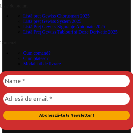
Liste de prețuri
Listă preț Gewiss Chorusmart 2025
Listă preț Gewiss System 2025
Listă Preț Gewiss Siguranțe Automate 2025
Listă Preț Gewiss Tablouri și Doze Derivație 2025
Comenzi
Cum comand?
Cum platesc?
Modalitati de livrare