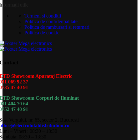
Informații utile
Termeni si condiții
Politica de confidențialitate
Politica de rambursari si returnari
Politica de cookie
Contact
ETD Showroom Aparataj Electric
031 069 92 37
0735 47 40 91
ETD Showroom Corpuri de Iluminat
031 404 70 64
0752 47 40 91
Sos. Vergului, nr. 65, sector 2, Bucuresti
office@electrototaldistribution.ro
Luni – Vineri : 08:30 – 18:30
Sambata: 08:30 – 13:30