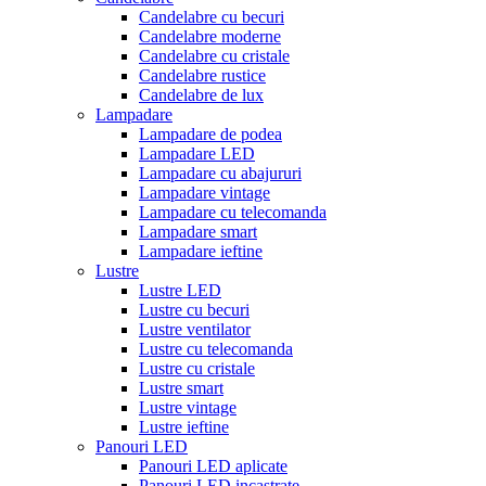
Candelabre cu becuri
Candelabre moderne
Candelabre cu cristale
Candelabre rustice
Candelabre de lux
Lampadare
Lampadare de podea
Lampadare LED
Lampadare cu abajururi
Lampadare vintage
Lampadare cu telecomanda
Lampadare smart
Lampadare ieftine
Lustre
Lustre LED
Lustre cu becuri
Lustre ventilator
Lustre cu telecomanda
Lustre cu cristale
Lustre smart
Lustre vintage
Lustre ieftine
Panouri LED
Panouri LED aplicate
Panouri LED incastrate