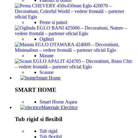
Platouri si boluri
Perne si paturi
Oglinzi
Masute
Scaune
Smart Home
SMART HOME
Smart Home Aqara
Materiale Electrice
Tub rigid si flexibil
Tub rigid
Tub flexibil