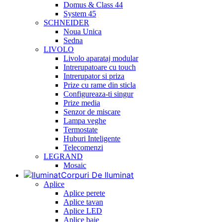
Domus & Class 44
System 45
SCHNEIDER
Noua Unica
Sedna
LIVOLO
Livolo aparataj modular
Intrerupatoare cu touch
Intrerupator si priza
Prize cu rame din sticla
Configureaza-ti singur
Prize media
Senzor de miscare
Lampa veghe
Termostate
Huburi Inteligente
Telecomenzi
LEGRAND
Mosaic
Corpuri De Iluminat
Aplice
Aplice perete
Aplice tavan
Aplice LED
Aplice baie