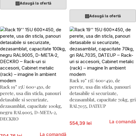
Adaugă În Coș
▤
Adaugă la ofertă
▤
Adaugă la ofertă
Rack 19” 15U 600×450, de
Rack 19” 15U 600×450, de
perete, usa din sticla, panouri
perete, usa din sticla, panouri
detasabile si securizate,
detasabile si securizate,
dezasamblat, capacitate 70kg, gri
dezasamblat, capacitate 100kg,
RAL7035, DATEUP
negru RAL9005, D-META-2,
DECKRO
La comandă
554,39 lei
La comandă
704,76 lei