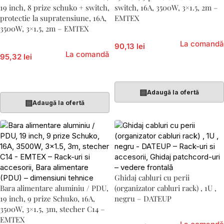
19 inch, 8 prize schuko + switch,
switch, 16A, 3500W, 3×1.5, 2m –
protectie la supratensiune, 16A,
EMTEX
3500W, 3×1.5, 2m – EMTEX
La comandă
90,13 lei
La comandă
95,32 lei
Adaugă În Coș
Adaugă În Coș
▤
Adaugă la ofertă
▤
Adaugă la ofertă
Ghidaj cabluri cu perii
Bara alimentare aluminiu / PDU,
(organizator cabluri rack) , 1U ,
19 inch, 9 prize Schuko, 16A,
negru – DATEUP
3500W, 3×1.5, 3m, stecher C14 –
EMTEX