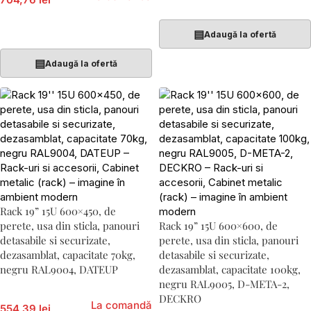
Adaugă În Coș
Adaugă În Coș
▤
Adaugă la ofertă
▤
Adaugă la ofertă
Rack 19” 15U 600×450, de
perete, usa din sticla, panouri
Rack 19” 15U 600×600, de
detasabile si securizate,
perete, usa din sticla, panouri
dezasamblat, capacitate 70kg,
detasabile si securizate,
negru RAL9004, DATEUP
dezasamblat, capacitate 100kg,
negru RAL9005, D-META-2,
DECKRO
La comandă
554,39 lei