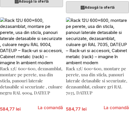
▤
Adaugă la ofertă
▤
Adaugă la ofertă
Rack 12U 600×600, dezasamblat,
Rack 12U 600×600, montare pe
montare pe perete, usa din
perete, usa din sticla, panouri
sticla, panouri laterale
laterale detasabile si securizate,
detasabile si securizate , culoare
dezasamblat, culoare gri RAL
negru RAL 9004, DATEUP
7035, DATEUP
La comandă
La comandă
584,77 lei
584,77 lei
Adaugă În Coș
Adaugă În Coș