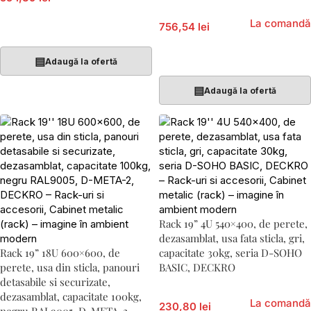
La comandă
756,54 lei
Adaugă În Coș
Adaugă În Coș
▤
Adaugă la ofertă
▤
Adaugă la ofertă
Rack 19” 4U 540×400, de perete,
dezasamblat, usa fata sticla, gri,
Rack 19” 18U 600×600, de
capacitate 30kg, seria D-SOHO
perete, usa din sticla, panouri
BASIC, DECKRO
detasabile si securizate,
dezasamblat, capacitate 100kg,
La comandă
230,80 lei