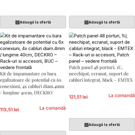
Adaugă În Coș
Adaugă În Coș
▤
▤
Adaugă la ofertă
Adaugă la ofertă
Patch panel 48 porturi, 1U,
Kit de impamantare cu bara
neechipat, ecranat, suport de
egalizatoare de potential cu 6x
cabluri integrat, black – EMTEX
conexiuni, 4x cabluri diam.4mm
/ lungime 40cm, DECKRO
La comandă
121,51 lei
La comandă
113,51 lei
Adaugă În Coș
Adaugă În Coș
▤
Adaugă la ofertă