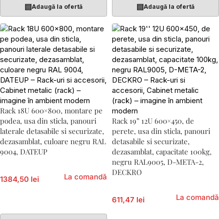
▤
▤
Adaugă la ofertă
Adaugă la ofertă
Rack 18U 600×800, montare pe
podea, usa din sticla, panouri
Rack 19” 12U 600×450, de
laterale detasabile si securizate,
perete, usa din sticla, panouri
dezasamblat, culoare negru RAL
detasabile si securizate,
9004, DATEUP
dezasamblat, capacitate 100kg,
negru RAL9005, D-META-2,
DECKRO
La comandă
1384,50 lei
La comandă
611,47 lei
Adaugă În Coș