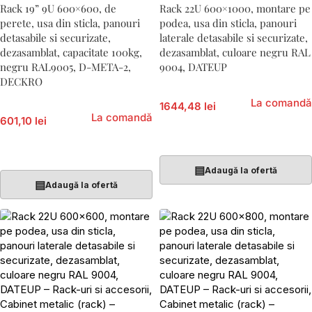
Rack 19” 9U 600×600, de
Rack 22U 600×1000, montare pe
perete, usa din sticla, panouri
podea, usa din sticla, panouri
detasabile si securizate,
laterale detasabile si securizate,
dezasamblat, capacitate 100kg,
dezasamblat, culoare negru RAL
negru RAL9005, D-META-2,
9004, DATEUP
DECKRO
La comandă
1644,48 lei
La comandă
601,10 lei
Adaugă În Coș
Adaugă În Coș
▤
Adaugă la ofertă
▤
Adaugă la ofertă