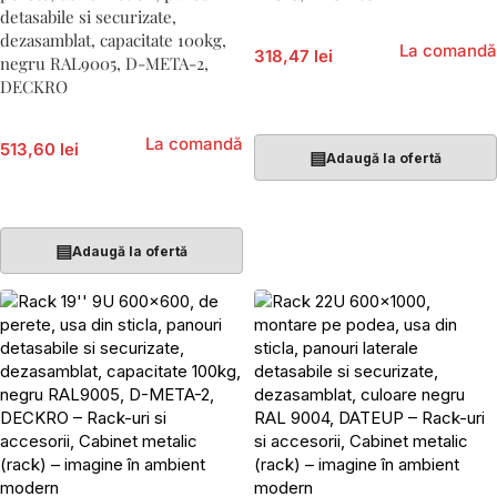
detasabile si securizate,
dezasamblat, capacitate 100kg,
La comandă
318,47 lei
negru RAL9005, D-META-2,
DECKRO
Adaugă În Coș
La comandă
513,60 lei
▤
Adaugă la ofertă
Adaugă În Coș
▤
Adaugă la ofertă