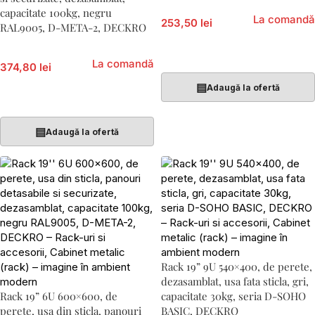
capacitate 100kg, negru
La comandă
253,50 lei
RAL9005, D-META-2, DECKRO
Adaugă În Coș
La comandă
374,80 lei
▤
Adaugă la ofertă
Adaugă În Coș
▤
Adaugă la ofertă
Rack 19” 9U 540×400, de perete,
dezasamblat, usa fata sticla, gri,
Rack 19” 6U 600×600, de
capacitate 30kg, seria D-SOHO
perete, usa din sticla, panouri
BASIC, DECKRO