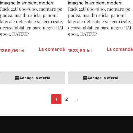
Rack 22U 600×600, montare pe
Rack 22U 600×800, montare pe
podea, usa din sticla, panouri
podea, usa din sticla, panouri
laterale detasabile si securizate,
laterale detasabile si securizate,
dezasamblat, culoare negru RAL
dezasamblat, culoare negru RAL
9004, DATEUP
9004, DATEUP
La comandă
La comandă
1369,06 lei
1523,63 lei
Adaugă În Coș
Adaugă În Coș
▤
▤
Adaugă la ofertă
Adaugă la ofertă
1
2
→