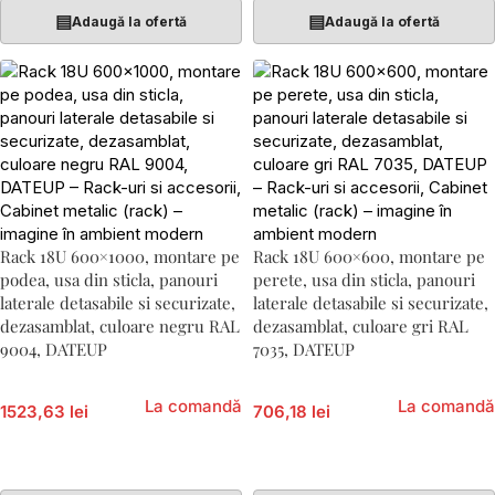
▤
▤
Adaugă la ofertă
Adaugă la ofertă
Rack 18U 600×1000, montare pe
Rack 18U 600×600, montare pe
podea, usa din sticla, panouri
perete, usa din sticla, panouri
laterale detasabile si securizate,
laterale detasabile si securizate,
dezasamblat, culoare negru RAL
dezasamblat, culoare gri RAL
9004, DATEUP
7035, DATEUP
La comandă
La comandă
1523,63 lei
706,18 lei
Adaugă În Coș
Adaugă În Coș