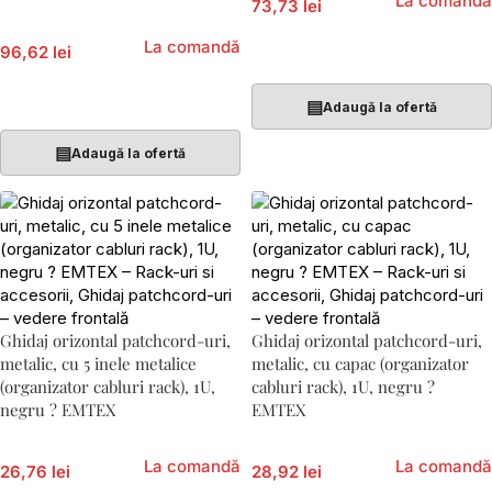
La comandă
73,73 lei
La comandă
96,62 lei
Adaugă În Coș
Adaugă În Coș
▤
Adaugă la ofertă
▤
Adaugă la ofertă
Ghidaj orizontal patchcord-uri,
Ghidaj orizontal patchcord-uri,
metalic, cu 5 inele metalice
metalic, cu capac (organizator
(organizator cabluri rack), 1U,
cabluri rack), 1U, negru ?
negru ? EMTEX
EMTEX
La comandă
La comandă
26,76 lei
28,92 lei