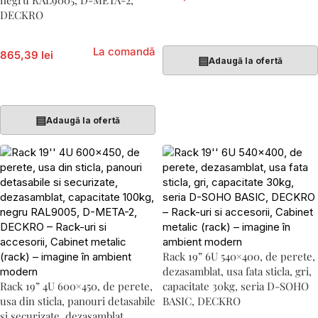
negru RAL9005, D-META-2,
DECKRO
Adaugă În Coș
La comandă
865,39 lei
▤
Adaugă la ofertă
Adaugă În Coș
▤
Adaugă la ofertă
Rack 19” 6U 540×400, de perete,
dezasamblat, usa fata sticla, gri,
Rack 19” 4U 600×450, de perete,
capacitate 30kg, seria D-SOHO
usa din sticla, panouri detasabile
BASIC, DECKRO
si securizate, dezasamblat,