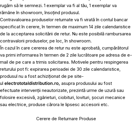
rugăm să le semnezi. 1 exemplar va fi al tău, 1 exemplar va
rămâne în showroom, însoțind produsul.
Contravaloarea produselor returnate va fi virată în contul bancar
specificat în cerere, în termen de maximum 14 zile calendaristice
de la acceptarea solicitării de retur. Nu este posibilă rambursarea
contravalorii produselor, pe loc, în showroom.
În cazul în care cererea de retur nu este aprobată, cumpărătorul
va primi informarea în termen de 2 zile lucrătoare pe adresa de e-
mail de pe care a trimis solicitarea. Motivele pentru respingerea
returului pot fi: expirarea perioadei de 30 zile calendaristice,
produsul nu a fost achiziționat de pe site-
ul
electrototaldistribution.ro,
asupra produsului au fost
efectuate intervenții neautorizate, prezintă urme de uzură sau
folosire excesivă, zgârieturi, ciobituri, lovituri, șocuri mecanice
sau electrice, produse cărora le lipsesc accesorii etc.
Cerere de Returnare Produse