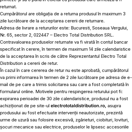
returnat.
Cumpărătorul are obligația de a returna produsul în maximum 3
zile lucrătoare de la acceptarea cererii de returnare.
Adresa de livrare a retururilor este: Bucuresti, Soseaua Vergului,
Nr. 65, sector 2, 022447 – Electro Total Distribution SRL.
Contravaloarea produselor returnate va fi virată în contul bancar
specificat în cerere, în termen de maximum 14 zile calendaristice
de la acceptarea în scris de către Reprezentantul Electro Total
Distribution a cererii de retur.
În cazul în care cererea de retur nu este aprobată, cumpărătorul
va primi informarea în termen de 2 zile lucrătoare pe adresa de e-
mail de pe care a trimis solicitarea sau care a fost completată în
formularul online. Motivele pentru respingerea returului pot fi:
expirarea perioadei de 30 zile calendaristice, produsul nu a fost
achiziționat de pe site-ul
electrototaldistribution.ro,
asupra
produsului au fost efectuate intervenții neautorizate, prezintă
urme de uzură sau folosire excesivă, zgârieturi, ciobituri, lovituri,
șocuri mecanice sau electrice, produselor le lipsesc accesoriile