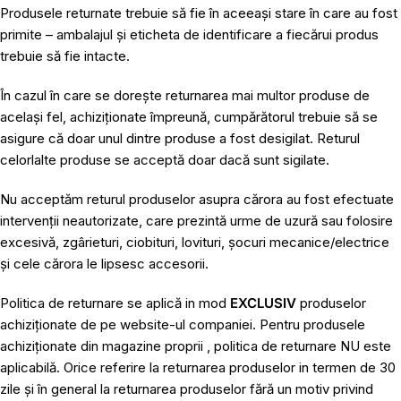
Produsele returnate trebuie să fie în aceeași stare în care au fost
primite – ambalajul și eticheta de identificare a fiecărui produs
trebuie să fie intacte.
În cazul în care se dorește returnarea mai multor produse de
același fel, achiziționate împreună, cumpărătorul trebuie să se
asigure că doar unul dintre produse a fost desigilat. Returul
celorlalte produse se acceptă doar dacă sunt sigilate.
Nu acceptăm returul produselor asupra cărora au fost efectuate
intervenții neautorizate, care prezintă urme de uzură sau folosire
excesivă, zgârieturi, ciobituri, lovituri, șocuri mecanice/electrice
și cele cărora le lipsesc accesorii.
Politica de returnare se aplică in mod
EXCLUSIV
produselor
achiziționate de pe website-ul companiei. Pentru produsele
achiziționate din magazine proprii , politica de returnare NU este
aplicabilă. Orice referire la returnarea produselor in termen de 30
zile și în general la returnarea produselor fără un motiv privind