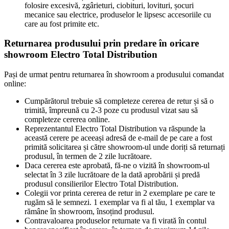
folosire excesivă, zgârieturi, ciobituri, lovituri, șocuri
mecanice sau electrice, produselor le lipsesc accesoriile cu
care au fost primite etc.
Returnarea produsului prin predare în oricare
showroom Electro Total Distribution
Pași de urmat pentru returnarea în showroom a produsului comandat
online:
Cumpărătorul trebuie să completeze cererea de retur și să o
trimită, împreună cu 2-3 poze cu produsul vizat sau să
completeze cererea online.
Reprezentantul Electro Total Distribution va răspunde la
această cerere pe aceeași adresă de e-mail de pe care a fost
primită solicitarea și către showroom-ul unde doriți să returnați
produsul, în termen de 2 zile lucrătoare.
Daca cererea este aprobată, fă-ne o vizită în showroom-ul
selectat în 3 zile lucrătoare de la dată aprobării și predă
produsul consilierilor Electro Total Distribution.
Colegii vor printa cererea de retur in 2 exemplare pe care te
rugăm să le semnezi. 1 exemplar va fi al tău, 1 exemplar va
rămâne în showroom, însoțind produsul.
Contravaloarea produselor returnate va fi virată în contul