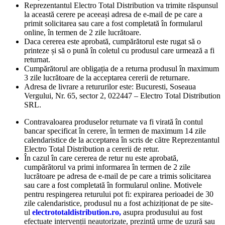
Reprezentantul Electro Total Distribution va trimite răspunsul
la această cerere pe aceeași adresa de e-mail de pe care a
primit solicitarea sau care a fost completată în formularul
online, în termen de 2 zile lucrătoare.
Daca cererea este aprobată, cumpărătorul este rugat să o
printeze și să o pună în coletul cu produsul care urmează a fi
returnat.
Cumpărătorul are obligația de a returna produsul în maximum
3 zile lucrătoare de la acceptarea cererii de returnare.
Adresa de livrare a retururilor este: Bucuresti, Soseaua
Vergului, Nr. 65, sector 2, 022447 – Electro Total Distribution
SRL.
Contravaloarea produselor returnate va fi virată în contul
bancar specificat în cerere, în termen de maximum 14 zile
calendaristice de la acceptarea în scris de către Reprezentantul
Electro Total Distribution a cererii de retur.
În cazul în care cererea de retur nu este aprobată,
cumpărătorul va primi informarea în termen de 2 zile
lucrătoare pe adresa de e-mail de pe care a trimis solicitarea
sau care a fost completată în formularul online. Motivele
pentru respingerea returului pot fi: expirarea perioadei de 30
zile calendaristice, produsul nu a fost achiziționat de pe site-
ul
electrototaldistribution.ro,
asupra produsului au fost
efectuate intervenții neautorizate, prezintă urme de uzură sau