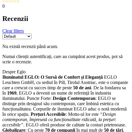
0
Recenzii
Clear filters
Nu există recenzii până acum.
Numai clienții autentificați, care au cumpărat acest produs, pot să
scrie o recenzie.
Despre Eglo
Iluminatul EGLO: O Sursă de Confort și Eleganță
EGLO
Leuchten GmbH, cu sediul în Pill, Tirolul Austriac, este o companie
care a crescut cu succes timp de peste
50 de ani
. De la fondarea sa
în
1969
, EGLO a devenit un nume de referință în industria
iluminatului. Puncte Forte:
Design Contemporan
: EGLO se
distinge prin designul său contemporan, care îmbină estetica cu
funcționalitatea. Corpurile de iluminat EGLO aduc o notă modernă
în orice spațiu.
Prețuri Accesibile
: Motto-ul lor este
“Design
contemporan, împreună cu funcționalitate ridicată, la prețuri
accesibile”
. EGLO oferă produse de calitate la costuri prietenoase.
Globalizare
: Cu peste
70 de companii
în mai mult de
50 de țări
,