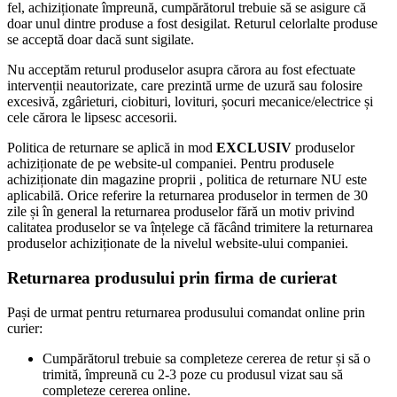
fel, achiziționate împreună, cumpărătorul trebuie să se asigure că
doar unul dintre produse a fost desigilat. Returul celorlalte produse
se acceptă doar dacă sunt sigilate.
Nu acceptăm returul produselor asupra cărora au fost efectuate
intervenții neautorizate, care prezintă urme de uzură sau folosire
excesivă, zgârieturi, ciobituri, lovituri, șocuri mecanice/electrice și
cele cărora le lipsesc accesorii.
Politica de returnare se aplică in mod
EXCLUSIV
produselor
achiziționate de pe website-ul companiei. Pentru produsele
achiziționate din magazine proprii , politica de returnare NU este
aplicabilă. Orice referire la returnarea produselor in termen de 30
zile și în general la returnarea produselor fără un motiv privind
calitatea produselor se va înțelege că făcând trimitere la returnarea
produselor achiziționate de la nivelul website-ului companiei.
Returnarea produsului prin firma de curierat
Pași de urmat pentru returnarea produsului comandat online prin
curier:
Cumpărătorul trebuie sa completeze cererea de retur și să o
trimită, împreună cu 2-3 poze cu produsul vizat sau să
completeze cererea online.