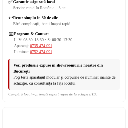
✅
Garanție asigurată local
Service rapid în România – 3 ani.
↩️
Retur simplu în 30 de zile
Fără complicații, banii înapoi rapid.
📅
Program & Contact
L–V: 08:30–18:30 • S: 08:30–13:30
Aparataj:
0735 474 091
Iluminat:
0752 474 091
Vezi produsele expuse în showroomurile noastre din
București
Poți testa aparatajul modular și corpurile de iluminat înainte de
achiziție, cu consultanță la fața locului.
Cumpără local – primești suport rapid de la echipa ETD.