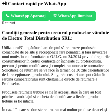
📲 Contact rapid pe WhatsApp
📞 WhatsApp Aparataj
💡 WhatsApp Iluminat
Retururi
Condiții generale pentru returul produselor vândute
de Electro Total Distribution SRL:
Utilizatorul/Cumpărătorul are dreptul să returneze produsele
comandate de pe site și recepționate fără penalități și fără invocarea
unui motiv, în conformitate cu O.U.G. nr. 34/2014 privind drepturile
consumatorilor în cadrul contractelor încheiate cu profesioniștii,
precum și pentru modificarea și completarea unor acte normative.
Solicitarea de returnare se va face în termen de 30 zile calendaristice
de la recepționarea produsului. Singurele costuri care pot cădea în
sarcina cumpărătorului sunt cheltuielile directe de returnare a
Produselor.
Produsele returnate trebuie să fie în aceeași stare în care au fost
primite – ambalajul și eticheta de identificare a fiecărui produs
trebuie să fie intacte.
În cazul în care se dorește returnarea mai multor produse de același