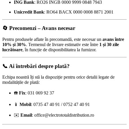
ING Bank
: RO26 INGB 0000 9999 0848 7943
Unicredit Bank
: RO64 BACX 0000 0008 8871 2001
🔄
Precomenzi – Avans necesar
Pentru produsele aflate în precomandă, este necesar un
avans între
10% și 30%
. Termenul de livrare estimativ este între
1 și 30 zile
lucrătoare
, în funcție de disponibilitatea la furnizor.
📞 Ai întrebări despre plată?
Echipa noastră îți stă la dispoziție pentru orice detalii legate de
modalitățile de plată:
☎️
Fix
: 031 069 92 37
📱
Mobil
: 0735 47 40 91 / 0752 47 40 91
✉️
Email
:
office@electrototaldistribution.ro