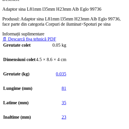
Adaptor sina L81mm l35mm H23mm Alb Eglo 99736
Produsul: Adaptor sina L81mm l35mm H23mm Alb Eglo 99736,
face parte din categoria Corpuri de iluminat>Spoturi pe sina
Informații suplimentare
📄
Descarcă fișa tehnică PDF
Greutate colet
0.05 kg
Dimensiuni colet
4.5 × 8.6 × 4 cm
Greutate (kg)
0.035
Lungime (mm)
81
Latime (mm)
35
Inaltime (mm)
23