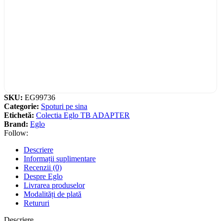
SKU:
EG99736
Categorie:
Spoturi pe sina
Etichetă:
Colectia Eglo TB ADAPTER
Brand:
Eglo
Follow:
Descriere
Informații suplimentare
Recenzii (0)
Despre Eglo
Livrarea produselor
Modalități de plată
Retururi
Descriere