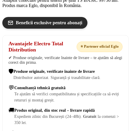
Adaptor conectare pentru sistem pe șină TS BASIC 99736 alb.
Produs marca Eglo, disponibil în România.
Beneficii exclusive pentru abonați
Avantajele Electro Total
⭐ Partener oficial Eglo
Distribution
✔ Produse originale, verificate înainte de livrare – te ajutăm să alegi
corect din prima.
🛡️
Produse originale, verificate înainte de livrare
Distribuitor autorizat. Siguranță și trasabilitate clară.
💬
Consultanță tehnică gratuită
Te ajutăm să verifici compatibilitatea și specificațiile ca să eviți
retururi și montaj greșit.
🚚
Produs original, din stoc real – livrare rapidă
Expediem zilnic din București (24–48h).
Gratuit
la comenzi >
350 lei.