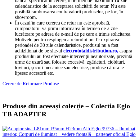
bancar specificat în cerere, în termen de maximum 14 zile
calendaristice de la acceptarea solicitării de retur. Nu este
posibilă rambursarea contravalorii produselor, pe loc, în
showroom.
În cazul în care cererea de retur nu este aprobată,
cumpărătorul va primi informarea în termen de 2 zile
lucrătoare pe adresa de e-mail de pe care a trimis solicitarea.
Motivele pentru respingerea returului pot fi: expirarea
perioadei de 30 zile calendaristice, produsul nu a fost
achiziționat de pe site-ul
electrototaldistribution.ro,
asupra
produsului au fost efectuate intervenții neautorizate, prezintă
urme de uzură sau folosire excesivă, zgârieturi, ciobituri,
lovituri, șocuri mecanice sau electrice, produse cărora le
lipsesc accesorii etc.
Cerere de Returnare Produse
Produse din aceeași colecție – Colectia Eglo
TB ADAPTER