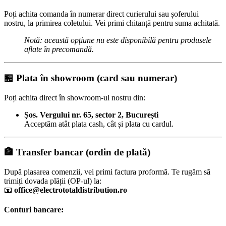
Poți achita comanda în numerar direct curierului sau șoferului
nostru, la primirea coletului. Vei primi chitanță pentru suma achitată.
Notă: această opțiune nu este disponibilă pentru produsele
aflate în precomandă.
🏪
Plata în showroom (card sau numerar)
Poți achita direct în showroom-ul nostru din:
Șos. Vergului nr. 65, sector 2, București
Acceptăm atât plata cash, cât și plata cu cardul.
🏦
Transfer bancar (ordin de plată)
După plasarea comenzii, vei primi factura proformă. Te rugăm să
trimiți dovada plății (OP-ul) la:
📧
office@electrototaldistribution.ro
Conturi bancare: