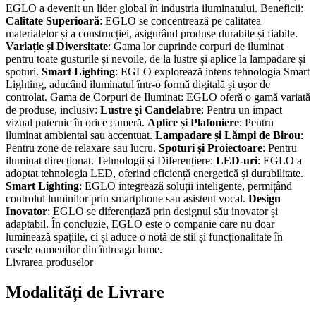
EGLO a devenit un lider global în industria iluminatului. Beneficii:
Calitate Superioară
: EGLO se concentrează pe calitatea
materialelor și a construcției, asigurând produse durabile și fiabile.
Variație și Diversitate
: Gama lor cuprinde corpuri de iluminat
pentru toate gusturile și nevoile, de la lustre și aplice la lampadare și
spoturi.
Smart Lighting
: EGLO explorează intens tehnologia Smart
Lighting, aducând iluminatul într-o formă digitală și ușor de
controlat. Gama de Corpuri de Iluminat: EGLO oferă o gamă variată
de produse, inclusiv:
Lustre și Candelabre
: Pentru un impact
vizual puternic în orice cameră.
Aplice și Plafoniere
: Pentru
iluminat ambiental sau accentuat.
Lampadare și Lămpi de Birou
:
Pentru zone de relaxare sau lucru.
Spoturi și Proiectoare
: Pentru
iluminat direcționat. Tehnologii și Diferențiere:
LED-uri
: EGLO a
adoptat tehnologia LED, oferind eficiență energetică și durabilitate.
Smart Lighting
: EGLO integrează soluții inteligente, permițând
controlul luminilor prin smartphone sau asistent vocal.
Design
Inovator
: EGLO se diferențiază prin designul său inovator și
adaptabil. În concluzie, EGLO este o companie care nu doar
luminează spațiile, ci și aduce o notă de stil și funcționalitate în
casele oamenilor din întreaga lume.
Livrarea produselor
Modalități de Livrare