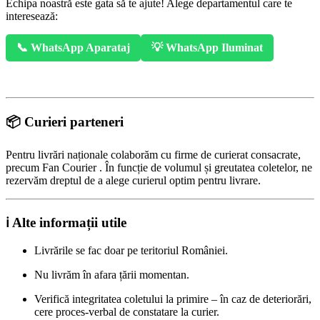
Echipa noastră este gata să te ajute! Alege departamentul care te
interesează:
📞 WhatsApp Aparataj
💡 WhatsApp Iluminat
📦 Curieri parteneri
Pentru livrări naționale colaborăm cu firme de curierat consacrate,
precum Fan Courier . În funcție de volumul și greutatea coletelor, ne
rezervăm dreptul de a alege curierul optim pentru livrare.
ℹ️ Alte informații utile
Livrările se fac doar pe teritoriul României.
Nu livrăm în afara țării momentan.
Verifică integritatea coletului la primire – în caz de deteriorări,
cere proces-verbal de constatare la curier.