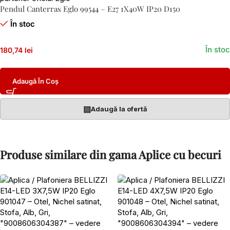
Pendul Canterras Eglo 99544 – E27 1X40W IP20 D150
În stoc
În stoc
180,74 lei
Adaugă În Coș
▤
Adaugă la ofertă
Produse similare din gama Aplice cu becuri