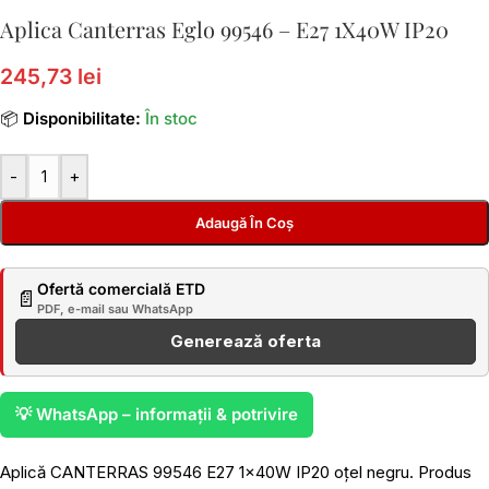
Aplica Canterras Eglo 99546 – E27 1X40W IP20
245,73 lei
📦
Disponibilitate:
În stoc
-
+
Adaugă În Coș
Ofertă comercială ETD
📄
PDF, e-mail sau WhatsApp
Generează oferta
💡 WhatsApp – informații & potrivire
Aplică CANTERRAS 99546 E27 1x40W IP20 oțel negru. Produs