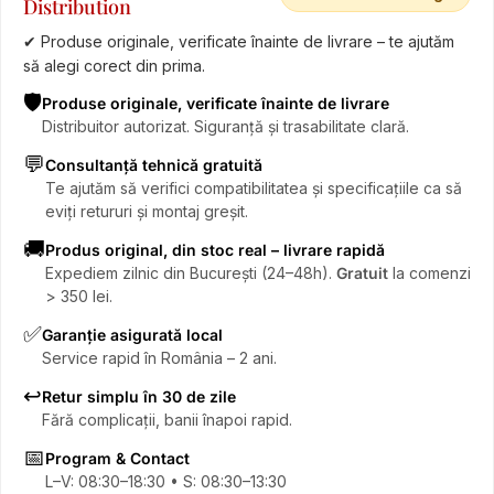
Distribution
✔ Produse originale, verificate înainte de livrare – te ajutăm
să alegi corect din prima.
🛡️
Produse originale, verificate înainte de livrare
Distribuitor autorizat. Siguranță și trasabilitate clară.
💬
Consultanță tehnică gratuită
Te ajutăm să verifici compatibilitatea și specificațiile ca să
eviți retururi și montaj greșit.
🚚
Produs original, din stoc real – livrare rapidă
Expediem zilnic din București (24–48h).
Gratuit
la comenzi
> 350 lei.
✅
Garanție asigurată local
Service rapid în România – 2 ani.
↩️
Retur simplu în 30 de zile
Fără complicații, banii înapoi rapid.
📅
Program & Contact
L–V: 08:30–18:30 • S: 08:30–13:30