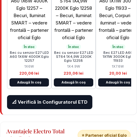
În stoc
În stoc
În stoc
Bec cu senzor E27 LED
Bec cu senzor E27 LED
Bec E27 LED A60
A60 1X6W 4000K Eglo
ST64 1X4,9W 2200K
1X11W 3000K Eglo
12257
Eglo 12258
11933
1X6W
1X4.9W
1X7.8W
220,06 lei
220,06 lei
20,00 lei
Adaugă în coș
Adaugă în coș
Adaugă în coș
📐 Verifică în Configuratorul ETD
Avantajele Electro Total
⭐ Partener oficial Eglo