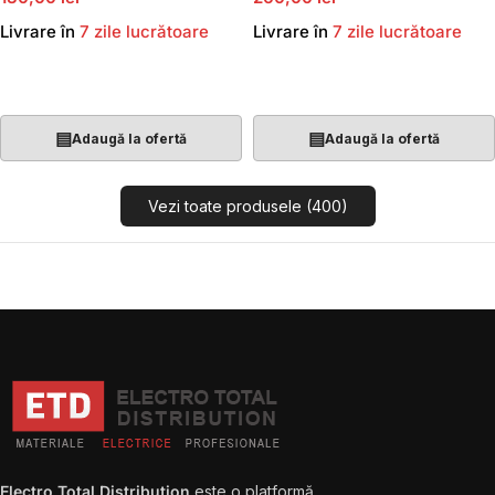
Livrare în
7 zile lucrătoare
Livrare în
7 zile lucrătoare
Adaugă În Coș
Adaugă În Coș
▤
▤
Adaugă la ofertă
Adaugă la ofertă
Vezi toate produsele (400)
Electro Total Distribution
este o platformă