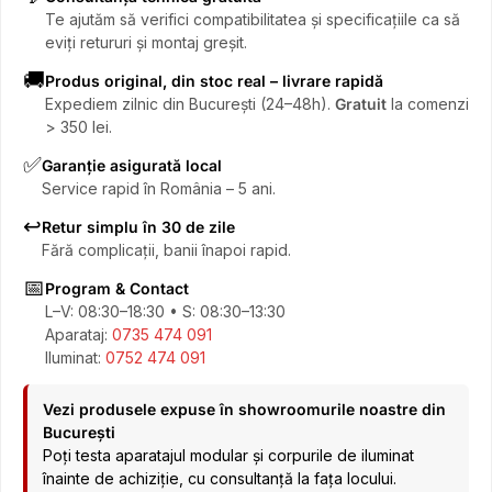
Te ajutăm să verifici compatibilitatea și specificațiile ca să
eviți retururi și montaj greșit.
🚚
Produs original, din stoc real – livrare rapidă
Expediem zilnic din București (24–48h).
Gratuit
la comenzi
> 350 lei.
✅
Garanție asigurată local
Service rapid în România – 5 ani.
↩️
Retur simplu în 30 de zile
Fără complicații, banii înapoi rapid.
📅
Program & Contact
L–V: 08:30–18:30 • S: 08:30–13:30
Aparataj:
0735 474 091
Iluminat:
0752 474 091
Vezi produsele expuse în showroomurile noastre din
București
Poți testa aparatajul modular și corpurile de iluminat
înainte de achiziție, cu consultanță la fața locului.