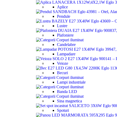
Aplice
Pendule
Lustre
Plafoniere
Candelabre
Lampadare
Veioze
Becuri
Lampi industriale
Banda LED
Sina magnetica
Spoturi