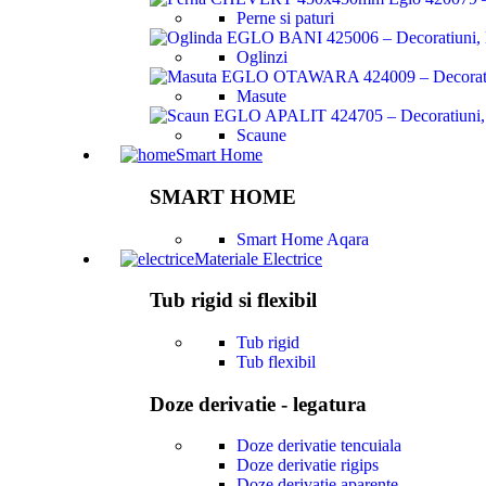
Perne si paturi
Oglinzi
Masute
Scaune
Smart Home
SMART HOME
Smart Home Aqara
Materiale Electrice
Tub rigid si flexibil
Tub rigid
Tub flexibil
Doze derivatie - legatura
Doze derivatie tencuiala
Doze derivatie rigips
Doze derivatie aparente