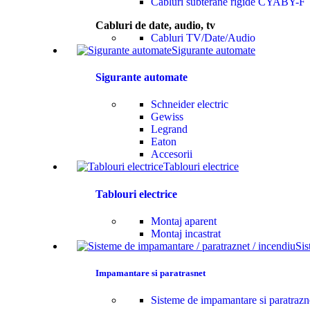
Cabluri subterane rigide CYABY-F
Cabluri de date, audio, tv
Cabluri TV/Date/Audio
Sigurante automate
Sigurante automate
Schneider electric
Gewiss
Legrand
Eaton
Accesorii
Tablouri electrice
Tablouri electrice
Montaj aparent
Montaj incastrat
Sis
Impamantare si paratrasnet
Sisteme de impamantare si paratrazn