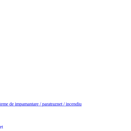
teme de impamantare / paratraznet / incendiu
et