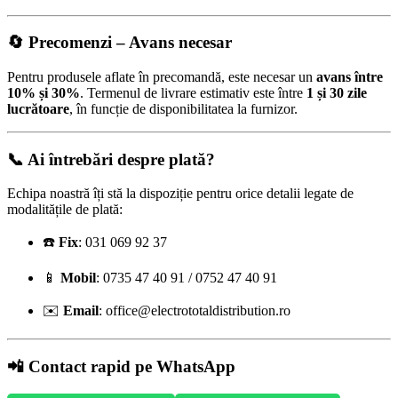
🔄
Precomenzi – Avans necesar
Pentru produsele aflate în precomandă, este necesar un
avans între
10% și 30%
. Termenul de livrare estimativ este între
1 și 30 zile
lucrătoare
, în funcție de disponibilitatea la furnizor.
📞 Ai întrebări despre plată?
Echipa noastră îți stă la dispoziție pentru orice detalii legate de
modalitățile de plată:
☎️
Fix
: 031 069 92 37
📱
Mobil
: 0735 47 40 91 / 0752 47 40 91
✉️
Email
:
office@electrototaldistribution.ro
📲 Contact rapid pe WhatsApp