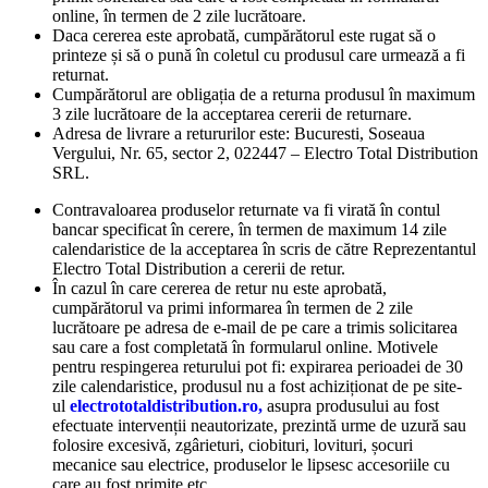
online, în termen de 2 zile lucrătoare.
Daca cererea este aprobată, cumpărătorul este rugat să o
printeze și să o pună în coletul cu produsul care urmează a fi
returnat.
Cumpărătorul are obligația de a returna produsul în maximum
3 zile lucrătoare de la acceptarea cererii de returnare.
Adresa de livrare a retururilor este: Bucuresti, Soseaua
Vergului, Nr. 65, sector 2, 022447 – Electro Total Distribution
SRL.
Contravaloarea produselor returnate va fi virată în contul
bancar specificat în cerere, în termen de maximum 14 zile
calendaristice de la acceptarea în scris de către Reprezentantul
Electro Total Distribution a cererii de retur.
În cazul în care cererea de retur nu este aprobată,
cumpărătorul va primi informarea în termen de 2 zile
lucrătoare pe adresa de e-mail de pe care a trimis solicitarea
sau care a fost completată în formularul online. Motivele
pentru respingerea returului pot fi: expirarea perioadei de 30
zile calendaristice, produsul nu a fost achiziționat de pe site-
ul
electrototaldistribution.ro,
asupra produsului au fost
efectuate intervenții neautorizate, prezintă urme de uzură sau
folosire excesivă, zgârieturi, ciobituri, lovituri, șocuri
mecanice sau electrice, produselor le lipsesc accesoriile cu
care au fost primite etc.