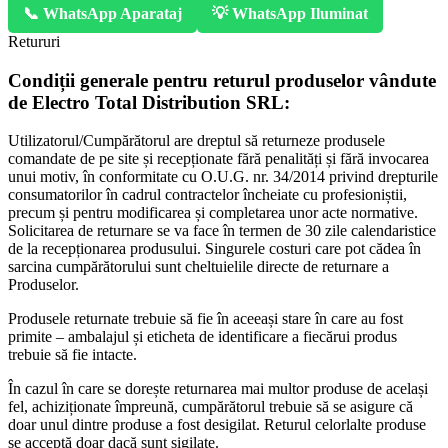
📞 WhatsApp Aparataj
💡 WhatsApp Iluminat
Retururi
Condiții generale pentru returul produselor vândute
de Electro Total Distribution SRL:
Utilizatorul/Cumpărătorul are dreptul să returneze produsele
comandate de pe site și recepționate fără penalități și fără invocarea
unui motiv, în conformitate cu O.U.G. nr. 34/2014 privind drepturile
consumatorilor în cadrul contractelor încheiate cu profesioniștii,
precum și pentru modificarea și completarea unor acte normative.
Solicitarea de returnare se va face în termen de 30 zile calendaristice
de la recepționarea produsului. Singurele costuri care pot cădea în
sarcina cumpărătorului sunt cheltuielile directe de returnare a
Produselor.
Produsele returnate trebuie să fie în aceeași stare în care au fost
primite – ambalajul și eticheta de identificare a fiecărui produs
trebuie să fie intacte.
În cazul în care se dorește returnarea mai multor produse de același
fel, achiziționate împreună, cumpărătorul trebuie să se asigure că
doar unul dintre produse a fost desigilat. Returul celorlalte produse
se acceptă doar dacă sunt sigilate.