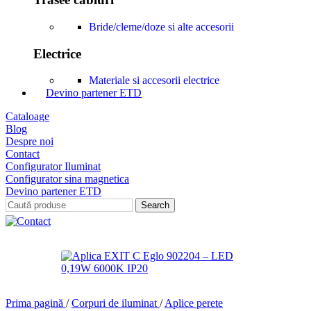
Bride/cleme/doze si alte accesorii
Electrice
Materiale si accesorii electrice
Devino partener ETD
Cataloage
Blog
Despre noi
Contact
Configurator Iluminat
Configurator sina magnetica
Devino partener ETD
Search
Prima pagină
/
Corpuri de iluminat
/
Aplice perete