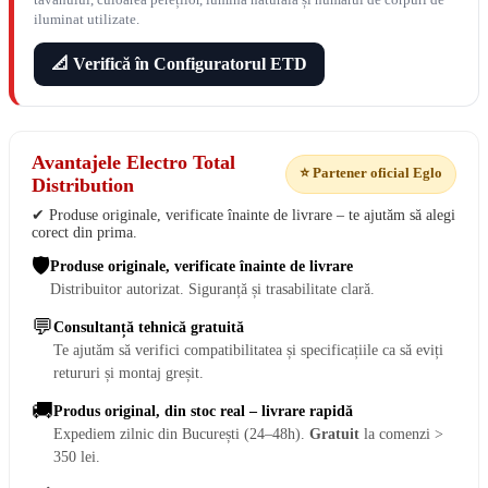
iluminat utilizate.
📐 Verifică în Configuratorul ETD
Avantajele Electro Total
⭐ Partener oficial Eglo
Distribution
✔ Produse originale, verificate înainte de livrare – te ajutăm să alegi
corect din prima.
🛡️
Produse originale, verificate înainte de livrare
Distribuitor autorizat. Siguranță și trasabilitate clară.
💬
Consultanță tehnică gratuită
Te ajutăm să verifici compatibilitatea și specificațiile ca să eviți
retururi și montaj greșit.
🚚
Produs original, din stoc real – livrare rapidă
Expediem zilnic din București (24–48h).
Gratuit
la comenzi >
350 lei.