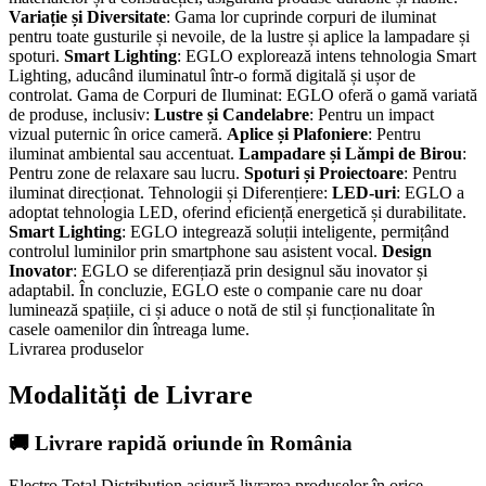
Variație și Diversitate
: Gama lor cuprinde corpuri de iluminat
pentru toate gusturile și nevoile, de la lustre și aplice la lampadare și
spoturi.
Smart Lighting
: EGLO explorează intens tehnologia Smart
Lighting, aducând iluminatul într-o formă digitală și ușor de
controlat. Gama de Corpuri de Iluminat: EGLO oferă o gamă variată
de produse, inclusiv:
Lustre și Candelabre
: Pentru un impact
vizual puternic în orice cameră.
Aplice și Plafoniere
: Pentru
iluminat ambiental sau accentuat.
Lampadare și Lămpi de Birou
:
Pentru zone de relaxare sau lucru.
Spoturi și Proiectoare
: Pentru
iluminat direcționat. Tehnologii și Diferențiere:
LED-uri
: EGLO a
adoptat tehnologia LED, oferind eficiență energetică și durabilitate.
Smart Lighting
: EGLO integrează soluții inteligente, permițând
controlul luminilor prin smartphone sau asistent vocal.
Design
Inovator
: EGLO se diferențiază prin designul său inovator și
adaptabil. În concluzie, EGLO este o companie care nu doar
luminează spațiile, ci și aduce o notă de stil și funcționalitate în
casele oamenilor din întreaga lume.
Livrarea produselor
Modalități de Livrare
🚚 Livrare rapidă oriunde în România
Electro Total Distribution asigură livrarea produselor în orice