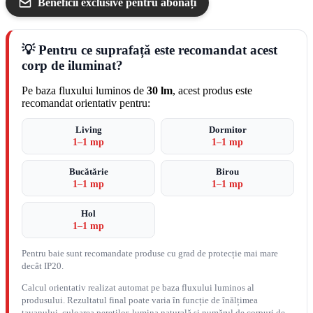
Beneficii exclusive pentru abonați
💡 Pentru ce suprafață este recomandat acest
corp de iluminat?
Pe baza fluxului luminos de
30 lm
, acest produs este
recomandat orientativ pentru:
Living
Dormitor
1–1 mp
1–1 mp
Bucătărie
Birou
1–1 mp
1–1 mp
Hol
1–1 mp
Pentru baie sunt recomandate produse cu grad de protecție mai mare
decât IP20.
Calcul orientativ realizat automat pe baza fluxului luminos al
produsului. Rezultatul final poate varia în funcție de înălțimea
tavanului, culoarea pereților, lumina naturală și numărul de corpuri de