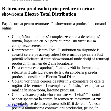
Returnarea produsului prin predare în oricare
showroom Electro Total Distribution
Pași de urmat pentru returnarea în showroom a produsului comandat
online:
Cumpărătorul trebuie să completeze cererea de retur și să o
trimită, împreună cu 2-3 poze cu produsul vizat sau să
completeze cererea online.
Reprezentantul Electro Total Distribution va răspunde la
această cerere pe aceeași adresă de e-mail de pe care a fost
primită solicitarea și către showroom-ul unde doriți să returnați
produsul, în termen de 2 zile lucrătoare.
Daca cererea este aprobată, fă-ne o vizită în showroom-ul
selectat în 3 zile lucrătoare de la dată aprobării și predă
produsul consilierilor Electro Total Distribution.
Colegii vor printa cererea de retur in 2 exemplare pe care te
rugăm să le semnezi. 1 exemplar va fi al tău, 1 exemplar va
rămâne în showroom, însoțind produsul.
Contravaloarea produselor returnate va fi virată în contul
bancar specificat în cerere, în termen de maximum 14 zile
calendaristice de la acceptarea solicitării de retur. Nu este
Click to enlarge
posibilă rambursarea contravalorii produselor, pe loc, în