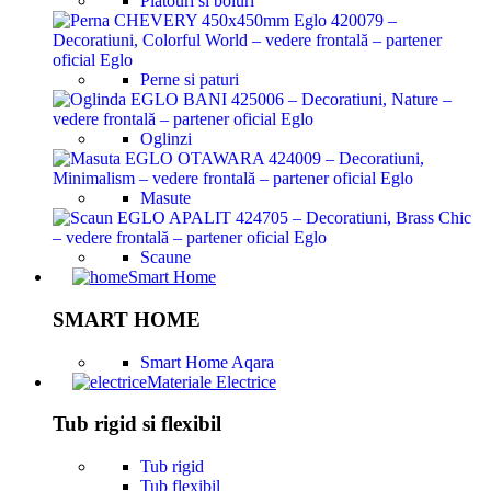
Platouri si boluri
Perne si paturi
Oglinzi
Masute
Scaune
Smart Home
SMART HOME
Smart Home Aqara
Materiale Electrice
Tub rigid si flexibil
Tub rigid
Tub flexibil