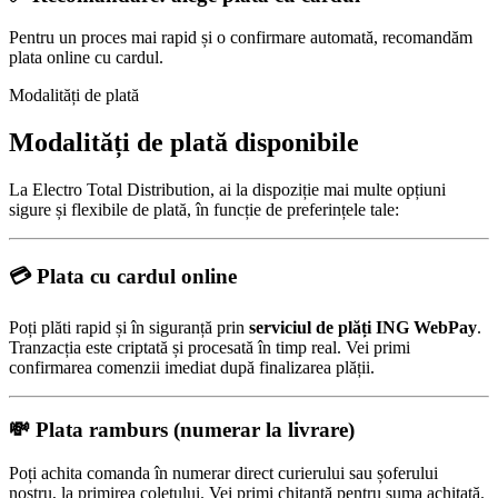
Pentru un proces mai rapid și o confirmare automată, recomandăm
plata online cu cardul.
Modalități de plată
Modalități de plată disponibile
La Electro Total Distribution, ai la dispoziție mai multe opțiuni
sigure și flexibile de plată, în funcție de preferințele tale:
💳
Plata cu cardul online
Poți plăti rapid și în siguranță prin
serviciul de plăți ING WebPay
.
Tranzacția este criptată și procesată în timp real. Vei primi
confirmarea comenzii imediat după finalizarea plății.
💸
Plata ramburs (numerar la livrare)
Poți achita comanda în numerar direct curierului sau șoferului
nostru, la primirea coletului. Vei primi chitanță pentru suma achitată.