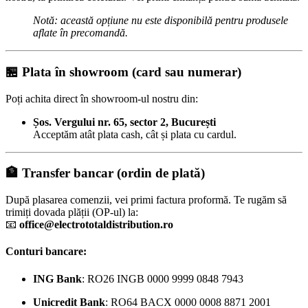
Notă: această opțiune nu este disponibilă pentru produsele
aflate în precomandă.
🏪
Plata în showroom (card sau numerar)
Poți achita direct în showroom-ul nostru din:
Șos. Vergului nr. 65, sector 2, București
Acceptăm atât plata cash, cât și plata cu cardul.
🏦
Transfer bancar (ordin de plată)
După plasarea comenzii, vei primi factura proformă. Te rugăm să
trimiți dovada plății (OP-ul) la:
📧
office@electrototaldistribution.ro
Conturi bancare:
ING Bank
: RO26 INGB 0000 9999 0848 7943
Unicredit Bank
: RO64 BACX 0000 0008 8871 2001