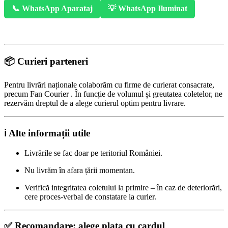
📞 WhatsApp Aparataj
💡 WhatsApp Iluminat
📦 Curieri parteneri
Pentru livrări naționale colaborăm cu firme de curierat consacrate,
precum Fan Courier . În funcție de volumul și greutatea coletelor, ne
rezervăm dreptul de a alege curierul optim pentru livrare.
ℹ️ Alte informații utile
Livrările se fac doar pe teritoriul României.
Nu livrăm în afara țării momentan.
Verifică integritatea coletului la primire – în caz de deteriorări,
cere proces-verbal de constatare la curier.
✅ Recomandare: alege plata cu cardul