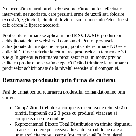
Nu acceptăm returul produselor asupra cărora au fost efectuate
intervenții neautorizate, care prezintă urme de uzură sau folosire
excesivă, zgârieturi, ciobituri, lovituri, șocuri mecanice/electrice și
cele cărora le lipsesc accesorii.
Politica de returnare se aplică in mod
EXCLUSIV
produselor
achiziționate de pe website-ul companiei. Pentru produsele
achiziționate din magazine proprii , politica de returnare NU este
aplicabilă. Orice referire la returnarea produselor in termen de 30
zile și în general la returnarea produselor fără un motiv privind
calitatea produselor se va înțelege că făcând trimitere la returnarea
produselor achiziționate de la nivelul website-ului companiei.
Returnarea produsului prin firma de curierat
Pași de urmat pentru returnarea produsului comandat online prin
curier:
Cumpărătorul trebuie sa completeze cererea de retur și să o
trimită, împreună cu 2-3 poze cu produsul vizat sau să
completeze cererea online.
Reprezentantul Electro Total Distribution va trimite răspunsul
la această cerere pe aceeași adresa de e-mail de pe care a
primit solicitarea sau care a fost completată în formularul