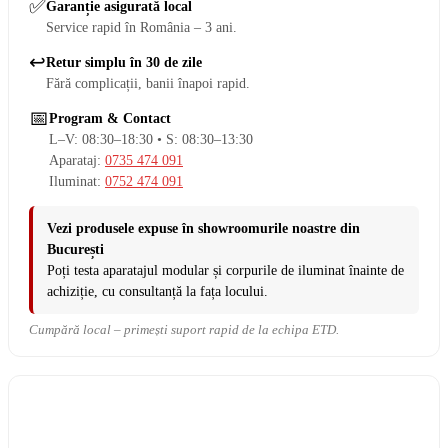
✅
Garanție asigurată local
Service rapid în România – 3 ani.
↩️
Retur simplu în 30 de zile
Fără complicații, banii înapoi rapid.
📅
Program & Contact
L–V: 08:30–18:30 • S: 08:30–13:30
Aparataj:
0735 474 091
Iluminat:
0752 474 091
Vezi produsele expuse în showroomurile noastre din
București
Poți testa aparatajul modular și corpurile de iluminat înainte de
achiziție, cu consultanță la fața locului.
Cumpără local – primești suport rapid de la echipa ETD.