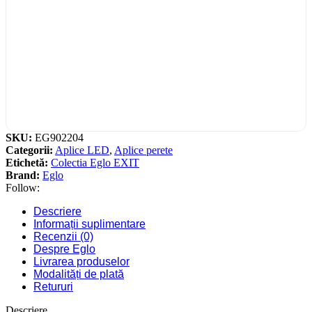
SKU:
EG902204
Categorii:
Aplice LED
,
Aplice perete
Etichetă:
Colectia Eglo EXIT
Brand:
Eglo
Follow:
Descriere
Informații suplimentare
Recenzii (0)
Despre Eglo
Livrarea produselor
Modalități de plată
Retururi
Descriere