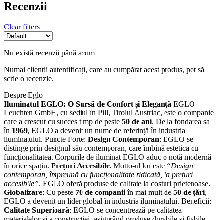
Recenzii
Clear filters
Nu există recenzii până acum.
Numai clienții autentificați, care au cumpărat acest produs, pot să
scrie o recenzie.
Despre Eglo
Iluminatul EGLO: O Sursă de Confort și Eleganță
EGLO
Leuchten GmbH, cu sediul în Pill, Tirolul Austriac, este o companie
care a crescut cu succes timp de peste
50 de ani
. De la fondarea sa
în
1969
, EGLO a devenit un nume de referință în industria
iluminatului. Puncte Forte:
Design Contemporan
: EGLO se
distinge prin designul său contemporan, care îmbină estetica cu
funcționalitatea. Corpurile de iluminat EGLO aduc o notă modernă
în orice spațiu.
Prețuri Accesibile
: Motto-ul lor este
“Design
contemporan, împreună cu funcționalitate ridicată, la prețuri
accesibile”
. EGLO oferă produse de calitate la costuri prietenoase.
Globalizare
: Cu peste
70 de companii
în mai mult de
50 de țări
,
EGLO a devenit un lider global în industria iluminatului. Beneficii:
Calitate Superioară
: EGLO se concentrează pe calitatea
materialelor și a construcției, asigurând produse durabile și fiabile.