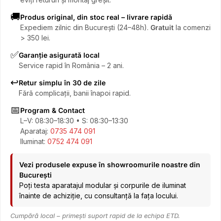
🚚
Produs original, din stoc real – livrare rapidă
Expediem zilnic din București (24–48h).
Gratuit
la comenzi
> 350 lei.
✅
Garanție asigurată local
Service rapid în România – 2 ani.
↩️
Retur simplu în 30 de zile
Fără complicații, banii înapoi rapid.
📅
Program & Contact
L–V: 08:30–18:30 • S: 08:30–13:30
Aparataj:
0735 474 091
Iluminat:
0752 474 091
Vezi produsele expuse în showroomurile noastre din
București
Poți testa aparatajul modular și corpurile de iluminat
înainte de achiziție, cu consultanță la fața locului.
Cumpără local – primești suport rapid de la echipa ETD.