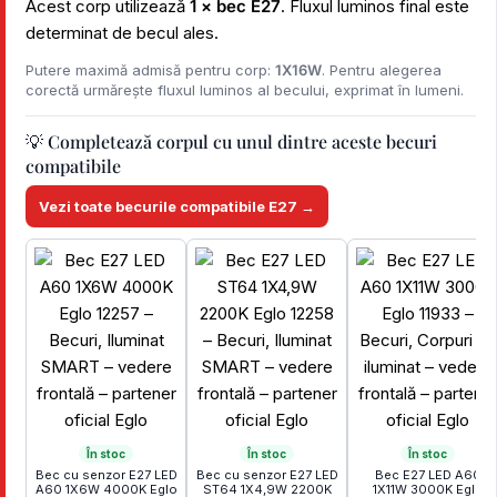
Acest corp utilizează
1 × bec E27
. Fluxul luminos final este
determinat de becul ales.
Putere maximă admisă pentru corp:
1X16W
. Pentru alegerea
corectă urmărește fluxul luminos al becului, exprimat în lumeni.
💡 Completează corpul cu unul dintre aceste becuri
compatibile
Vezi toate becurile compatibile E27 →
În stoc
În stoc
În stoc
Bec cu senzor E27 LED
Bec cu senzor E27 LED
Bec E27 LED A60
A60 1X6W 4000K Eglo
ST64 1X4,9W 2200K
1X11W 3000K Eglo