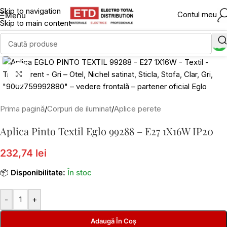
Skip to navigation
Contul meu
Menu
Skip to main content
Click to enlarge
Prima pagină
/
Corpuri de iluminat
/
Aplice perete
Aplica Pinto Textil Eglo 99288 – E27 1X16W IP20
232,74 lei
📦
Disponibilitate:
În stoc
-
+
Adaugă În Coș