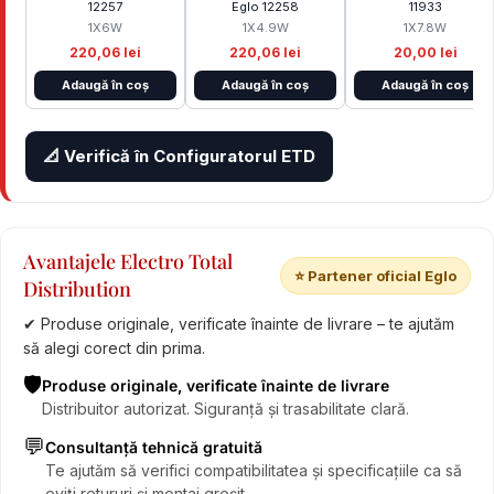
12257
Eglo 12258
11933
1X6W
1X4.9W
1X7.8W
220,06 lei
220,06 lei
20,00 lei
Adaugă în coș
Adaugă în coș
Adaugă în coș
📐 Verifică în Configuratorul ETD
Avantajele Electro Total
⭐ Partener oficial Eglo
Distribution
✔ Produse originale, verificate înainte de livrare – te ajutăm
să alegi corect din prima.
🛡️
Produse originale, verificate înainte de livrare
Distribuitor autorizat. Siguranță și trasabilitate clară.
💬
Consultanță tehnică gratuită
Te ajutăm să verifici compatibilitatea și specificațiile ca să
eviți retururi și montaj greșit.