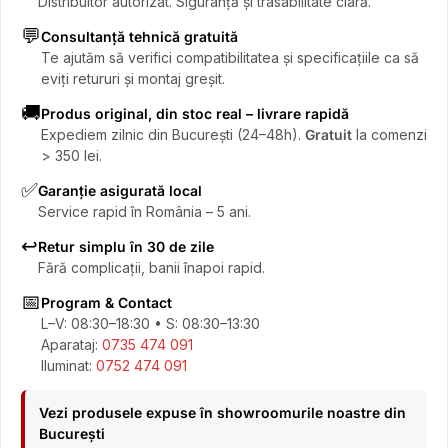
Distribuitor autorizat. Siguranță și trasabilitate clară.
💬
Consultanță tehnică gratuită
Te ajutăm să verifici compatibilitatea și specificațiile ca să
eviți retururi și montaj greșit.
🚚
Produs original, din stoc real – livrare rapidă
Expediem zilnic din București (24–48h).
Gratuit
la comenzi
> 350 lei.
✅
Garanție asigurată local
Service rapid în România – 5 ani.
↩️
Retur simplu în 30 de zile
Fără complicații, banii înapoi rapid.
📅
Program & Contact
L–V: 08:30–18:30 • S: 08:30–13:30
Aparataj:
0735 474 091
Iluminat:
0752 474 091
Vezi produsele expuse în showroomurile noastre din
București