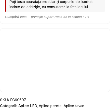
Poți testa aparatajul modular și corpurile de iluminat
înainte de achiziție, cu consultanță la fața locului.
Cumpără local – primești suport rapid de la echipa ETD.
SKU:
EG99607
Categorii:
Aplice LED
,
Aplice perete
,
Aplice tavan