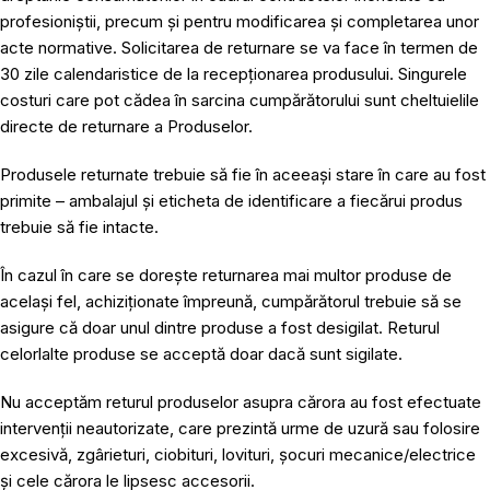
profesioniștii, precum și pentru modificarea și completarea unor
acte normative. Solicitarea de returnare se va face în termen de
30 zile calendaristice de la recepționarea produsului. Singurele
costuri care pot cădea în sarcina cumpărătorului sunt cheltuielile
directe de returnare a Produselor.
Produsele returnate trebuie să fie în aceeași stare în care au fost
primite – ambalajul și eticheta de identificare a fiecărui produs
trebuie să fie intacte.
În cazul în care se dorește returnarea mai multor produse de
același fel, achiziționate împreună, cumpărătorul trebuie să se
asigure că doar unul dintre produse a fost desigilat. Returul
celorlalte produse se acceptă doar dacă sunt sigilate.
Nu acceptăm returul produselor asupra cărora au fost efectuate
intervenții neautorizate, care prezintă urme de uzură sau folosire
excesivă, zgârieturi, ciobituri, lovituri, șocuri mecanice/electrice
și cele cărora le lipsesc accesorii.