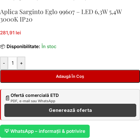
Aplica Sarginto Eglo 99607 – LED 6,3W 5,4W
3000K IP20
281,91 lei
📦
Disponibilitate:
În stoc
-
+
Adaugă În Coș
Ofertă comercială ETD
📄
PDF, e-mail sau WhatsApp
Generează oferta
💡 WhatsApp – informații & potrivire