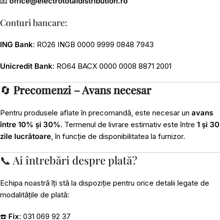
📧
office@electrototaldistribution.ro
Conturi bancare:
ING Bank
: RO26 INGB 0000 9999 0848 7943
Unicredit Bank
: RO64 BACX 0000 0008 8871 2001
🔄
Precomenzi – Avans necesar
Pentru produsele aflate în precomandă, este necesar un
avans
între 10% și 30%
. Termenul de livrare estimativ este între
1 și 30
zile lucrătoare
, în funcție de disponibilitatea la furnizor.
📞 Ai întrebări despre plată?
Echipa noastră îți stă la dispoziție pentru orice detalii legate de
modalitățile de plată:
☎️
Fix
: 031 069 92 37