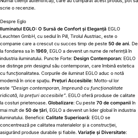
Numai clienții autentificați, care au cumpărat acest produs, pot să
scrie o recenzie.
Despre Eglo
Iluminatul EGLO: O Sursă de Confort și Eleganță
EGLO
Leuchten GmbH, cu sediul în Pill, Tirolul Austriac, este o
companie care a crescut cu succes timp de peste
50 de ani
. De
la fondarea sa în
1969
, EGLO a devenit un nume de referință în
industria iluminatului. Puncte Forte:
Design Contemporan
: EGLO
se distinge prin designul său contemporan, care îmbină estetica
cu funcționalitatea. Corpurile de iluminat EGLO aduc o notă
modernă în orice spațiu.
Prețuri Accesibile
: Motto-ul lor
este
“Design contemporan, împreună cu funcționalitate
ridicată, la prețuri accesibile”
. EGLO oferă produse de calitate
la costuri prietenoase.
Globalizare
: Cu peste
70 de companii
în
mai mult de
50 de țări
, EGLO a devenit un lider global în industria
iluminatului. Beneficii:
Calitate Superioară
: EGLO se
concentrează pe calitatea materialelor și a construcției,
asigurând produse durabile și fiabile.
Variație și Diversitate
: