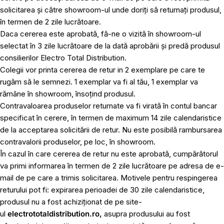
solicitarea și către showroom-ul unde doriți să returnați produsul,
în termen de 2 zile lucrătoare.
Daca cererea este aprobată, fă-ne o vizită în showroom-ul
selectat în 3 zile lucrătoare de la dată aprobării și predă produsul
consilierilor Electro Total Distribution.
Colegii vor printa cererea de retur in 2 exemplare pe care te
rugăm să le semnezi. 1 exemplar va fi al tău, 1 exemplar va
rămâne în showroom, însoțind produsul.
Contravaloarea produselor returnate va fi virată în contul bancar
specificat în cerere, în termen de maximum 14 zile calendaristice
de la acceptarea solicitării de retur. Nu este posibilă rambursarea
contravalorii produselor, pe loc, în showroom.
În cazul în care cererea de retur nu este aprobată, cumpărătorul
va primi informarea în termen de 2 zile lucrătoare pe adresa de e-
mail de pe care a trimis solicitarea. Motivele pentru respingerea
returului pot fi: expirarea perioadei de 30 zile calendaristice,
produsul nu a fost achiziționat de pe site-
ul
electrototaldistribution.ro,
asupra produsului au fost