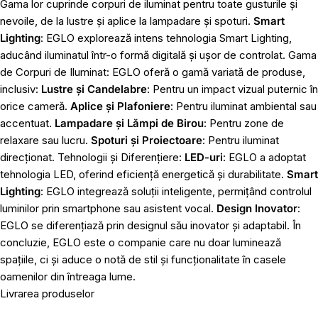
Gama lor cuprinde corpuri de iluminat pentru toate gusturile și
nevoile, de la lustre și aplice la lampadare și spoturi.
Smart
Lighting
: EGLO explorează intens tehnologia Smart Lighting,
aducând iluminatul într-o formă digitală și ușor de controlat. Gama
de Corpuri de Iluminat: EGLO oferă o gamă variată de produse,
inclusiv:
Lustre și Candelabre
: Pentru un impact vizual puternic în
orice cameră.
Aplice și Plafoniere
: Pentru iluminat ambiental sau
accentuat.
Lampadare și Lămpi de Birou
: Pentru zone de
relaxare sau lucru.
Spoturi și Proiectoare
: Pentru iluminat
direcționat. Tehnologii și Diferențiere:
LED-uri
: EGLO a adoptat
tehnologia LED, oferind eficiență energetică și durabilitate.
Smart
Lighting
: EGLO integrează soluții inteligente, permițând controlul
luminilor prin smartphone sau asistent vocal.
Design Inovator
:
EGLO se diferențiază prin designul său inovator și adaptabil. În
concluzie, EGLO este o companie care nu doar luminează
spațiile, ci și aduce o notă de stil și funcționalitate în casele
oamenilor din întreaga lume.
Livrarea produselor