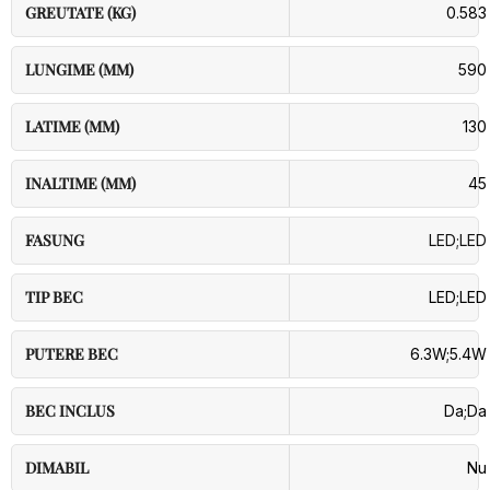
GREUTATE (KG)
0.583
LUNGIME (MM)
590
LATIME (MM)
130
INALTIME (MM)
45
FASUNG
LED;LED
TIP BEC
LED;LED
PUTERE BEC
6.3W;5.4W
BEC INCLUS
Da;Da
DIMABIL
Nu