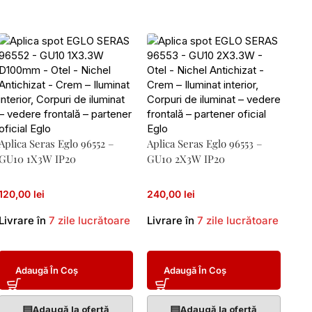
Aplica Seras Eglo 96552 –
Aplica Seras Eglo 96553 –
GU10 1X3W IP20
GU10 2X3W IP20
120,00 lei
240,00 lei
Livrare în
7 zile lucrătoare
Livrare în
7 zile lucrătoare
Adaugă În Coș
Adaugă În Coș
▤
▤
Adaugă la ofertă
Adaugă la ofertă