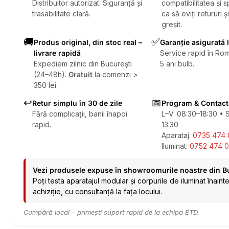
Distribuitor autorizat. Siguranță și
compatibilitatea și sp
trasabilitate clară.
ca să eviți retururi ș
greșit.
🚚
✅
Produs original, din stoc real –
Garanție asigurată 
livrare rapidă
Service rapid în Rom
Expediem zilnic din București
5 ani bulb.
(24–48h).
Gratuit
la comenzi >
350 lei.
↩️
📅
Retur simplu în 30 de zile
Program & Contact
Fără complicații, banii înapoi
L–V: 08:30–18:30 • 
rapid.
13:30
Aparataj:
0735 474 
Iluminat:
0752 474 0
Vezi produsele expuse în showroomurile noastre din B
Poți testa aparatajul modular și corpurile de iluminat înaint
achiziție, cu consultanță la fața locului.
Cumpără local – primești suport rapid de la echipa ETD.