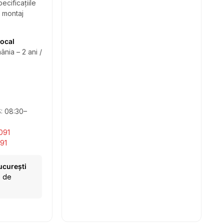
ecificațiile
i montaj
local
ânia – 2 ani /
S: 08:30–
091
91
ucurești
e de