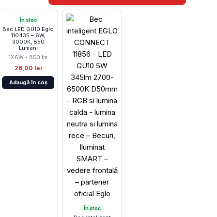
În stoc
Bec LED GU10 Eglo
110435 – 6W,
3000K, 850
Lumeni
1X6W • 850 lm
26,00 lei
Adaugă în coș
În stoc