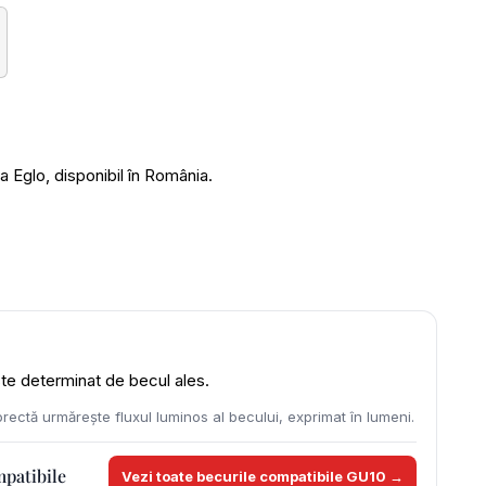
Eglo, disponibil în România.
este determinat de becul ales.
rectă urmărește fluxul luminos al becului, exprimat în lumeni.
mpatibile
Vezi toate becurile compatibile GU10 →