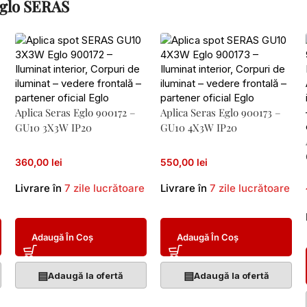
 Eglo SERAS
Aplica Seras Eglo 900172 –
Aplica Seras Eglo 900173 –
GU10 3X3W IP20
GU10 4X3W IP20
360,00 lei
550,00 lei
Livrare în
7 zile lucrătoare
Livrare în
7 zile lucrătoare
Adaugă În Coș
Adaugă În Coș
▤
▤
Adaugă la ofertă
Adaugă la ofertă