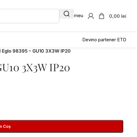
Contul meu
0,00 lei
Devino partener ETD
 1 Eglo 98395 – GU10 3X3W IP20
 GU10 3X3W IP20
În Coș