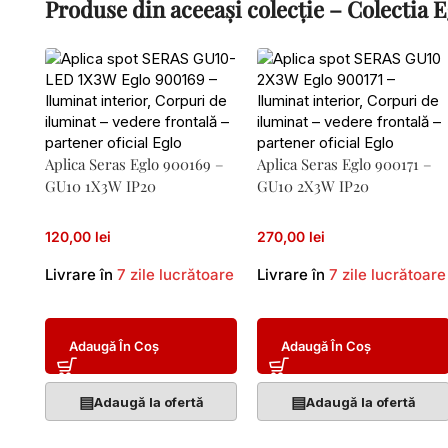
Produse din aceeași colecție – Colectia
Aplica Seras Eglo 900169 –
Aplica Seras Eglo 900171 –
GU10 1X3W IP20
GU10 2X3W IP20
120,00 lei
270,00 lei
Livrare în
7 zile lucrătoare
Livrare în
7 zile lucrătoare
Adaugă În Coș
Adaugă În Coș
▤
▤
Adaugă la ofertă
Adaugă la ofertă