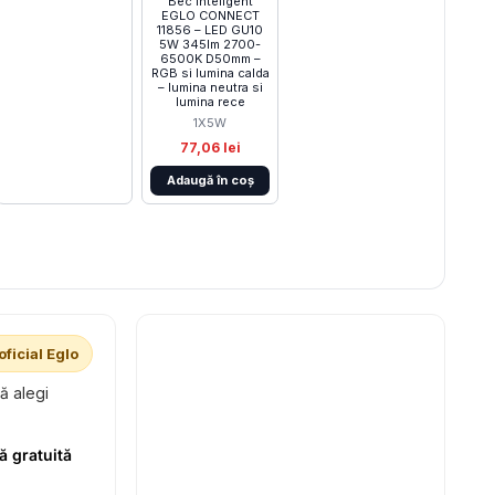
Bec inteligent
EGLO CONNECT
11856 – LED GU10
5W 345lm 2700-
6500K D50mm –
RGB si lumina calda
– lumina neutra si
lumina rece
1X5W
77,06 lei
Adaugă în coș
oficial Eglo
să alegi
ă gratuită