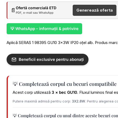
Ofertă comercială ETD
📄
Generează oferta
PDF, e-mail sau WhatsApp
💡 WhatsApp – informații & potrivire
Aplică SERAS 1 98395 GU10 3x3W IP20 oțel alb. Produs marca 
Beneficii exclusive pentru abonați
💡 Completează corpul cu becuri compatibile
Acest corp utilizează
3 × bec GU10
. Fluxul luminos final 
Putere maximă admisă pentru corp:
3X2.8W
. Pentru alegerea co
💡 Completează corpul cu unul dintre aceste becuri co