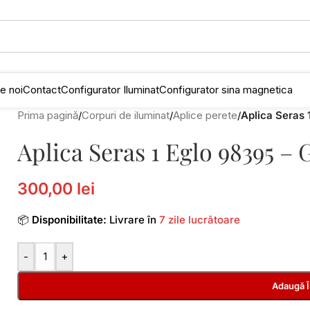
e noi
Contact
Configurator Iluminat
Configurator sina magnetica
Prima pagină
/
Corpuri de iluminat
/
Aplice perete
/
Aplica Seras
Aplica Seras 1 Eglo 98395 –
300,00 lei
📦
Disponibilitate:
Livrare în
7 zile lucrătoare
-
+
Adaugă 