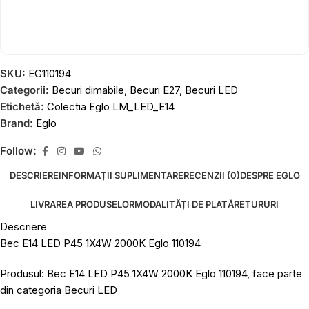
SKU:
EG110194
Categorii:
Becuri dimabile
,
Becuri E27
,
Becuri LED
Etichetă:
Colectia Eglo LM_LED_E14
Brand:
Eglo
Follow:
DESCRIERE
INFORMAȚII SUPLIMENTARE
RECENZII (0)
DESPRE EGLO
LIVRAREA PRODUSELOR
MODALITĂȚI DE PLATĂ
RETURURI
Descriere
Bec E14 LED P45 1X4W 2000K Eglo 110194
Produsul: Bec E14 LED P45 1X4W 2000K Eglo 110194, face parte
din categoria Becuri LED