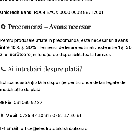
Unicredit Bank
: RO64 BACX 0000 0008 8871 2001
🔄
Precomenzi – Avans necesar
Pentru produsele aflate în precomandă, este necesar un
avans
între 10% și 30%
. Termenul de livrare estimativ este între
1 și 30
zile lucrătoare
, în funcție de disponibilitatea la furnizor.
📞 Ai întrebări despre plată?
Echipa noastră îți stă la dispoziție pentru orice detalii legate de
modalitățile de plată:
☎️
Fix
: 031 069 92 37
📱
Mobil
: 0735 47 40 91 / 0752 47 40 91
✉️
Email
:
office@electrototaldistribution.ro