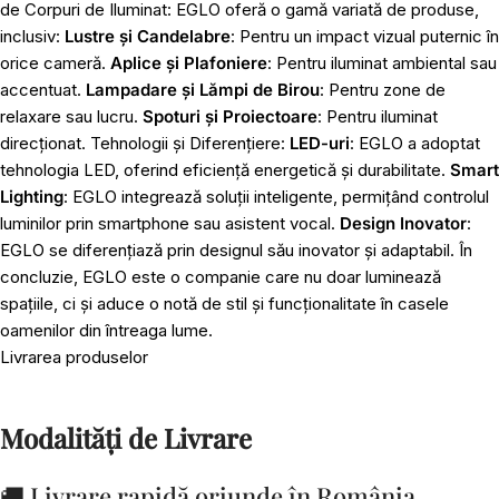
de Corpuri de Iluminat: EGLO oferă o gamă variată de produse,
inclusiv:
Lustre și Candelabre
: Pentru un impact vizual puternic în
orice cameră.
Aplice și Plafoniere
: Pentru iluminat ambiental sau
accentuat.
Lampadare și Lămpi de Birou
: Pentru zone de
relaxare sau lucru.
Spoturi și Proiectoare
: Pentru iluminat
direcționat. Tehnologii și Diferențiere:
LED-uri
: EGLO a adoptat
tehnologia LED, oferind eficiență energetică și durabilitate.
Smart
Lighting
: EGLO integrează soluții inteligente, permițând controlul
luminilor prin smartphone sau asistent vocal.
Design Inovator
:
EGLO se diferențiază prin designul său inovator și adaptabil. În
concluzie, EGLO este o companie care nu doar luminează
spațiile, ci și aduce o notă de stil și funcționalitate în casele
oamenilor din întreaga lume.
Livrarea produselor
Modalități de Livrare
🚚 Livrare rapidă oriunde în România