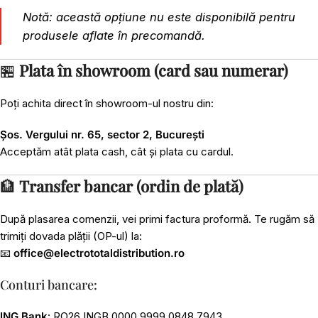
Notă: această opțiune nu este disponibilă pentru
produsele aflate în precomandă.
🏪
Plata în showroom (card sau numerar)
Poți achita direct în showroom-ul nostru din:
Șos. Vergului nr. 65, sector 2, București
Acceptăm atât plata cash, cât și plata cu cardul.
🏦
Transfer bancar (ordin de plată)
După plasarea comenzii, vei primi factura proformă. Te rugăm să
trimiți dovada plății (OP-ul) la:
📧
office@electrototaldistribution.ro
Conturi bancare:
ING Bank
: RO26 INGB 0000 9999 0848 7943