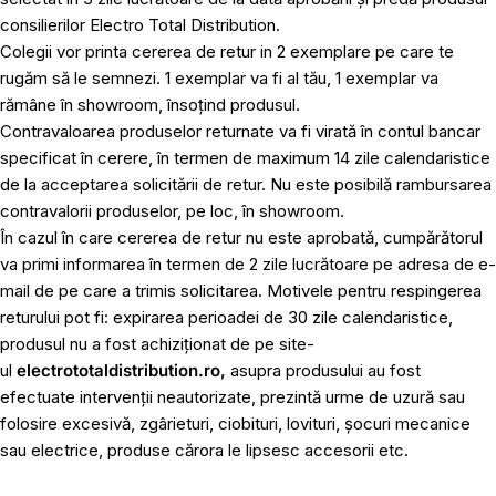
consilierilor Electro Total Distribution.
Colegii vor printa cererea de retur in 2 exemplare pe care te
rugăm să le semnezi. 1 exemplar va fi al tău, 1 exemplar va
rămâne în showroom, însoțind produsul.
Contravaloarea produselor returnate va fi virată în contul bancar
specificat în cerere, în termen de maximum 14 zile calendaristice
de la acceptarea solicitării de retur. Nu este posibilă rambursarea
contravalorii produselor, pe loc, în showroom.
În cazul în care cererea de retur nu este aprobată, cumpărătorul
va primi informarea în termen de 2 zile lucrătoare pe adresa de e-
mail de pe care a trimis solicitarea. Motivele pentru respingerea
returului pot fi: expirarea perioadei de 30 zile calendaristice,
produsul nu a fost achiziționat de pe site-
ul
electrototaldistribution.ro,
asupra produsului au fost
efectuate intervenții neautorizate, prezintă urme de uzură sau
folosire excesivă, zgârieturi, ciobituri, lovituri, șocuri mecanice
sau electrice, produse cărora le lipsesc accesorii etc.