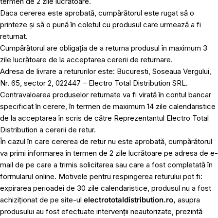
termen de 2 zile lucrătoare.
Daca cererea este aprobată, cumpărătorul este rugat să o
printeze și să o pună în coletul cu produsul care urmează a fi
returnat.
Cumpărătorul are obligația de a returna produsul în maximum 3
zile lucrătoare de la acceptarea cererii de returnare.
Adresa de livrare a retururilor este: Bucuresti, Soseaua Vergului,
Nr. 65, sector 2, 022447 – Electro Total Distribution SRL.
Contravaloarea produselor returnate va fi virată în contul bancar
specificat în cerere, în termen de maximum 14 zile calendaristice
de la acceptarea în scris de către Reprezentantul Electro Total
Distribution a cererii de retur.
În cazul în care cererea de retur nu este aprobată, cumpărătorul
va primi informarea în termen de 2 zile lucrătoare pe adresa de e-
mail de pe care a trimis solicitarea sau care a fost completată în
formularul online. Motivele pentru respingerea returului pot fi:
expirarea perioadei de 30 zile calendaristice, produsul nu a fost
achiziționat de pe site-ul
electrototaldistribution.ro,
asupra
produsului au fost efectuate intervenții neautorizate, prezintă