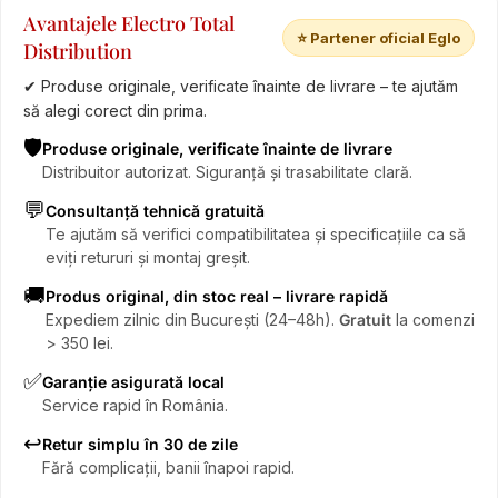
Avantajele Electro Total
⭐ Partener oficial Eglo
Distribution
✔ Produse originale, verificate înainte de livrare – te ajutăm
să alegi corect din prima.
🛡️
Produse originale, verificate înainte de livrare
Distribuitor autorizat. Siguranță și trasabilitate clară.
💬
Consultanță tehnică gratuită
Te ajutăm să verifici compatibilitatea și specificațiile ca să
eviți retururi și montaj greșit.
🚚
Produs original, din stoc real – livrare rapidă
Expediem zilnic din București (24–48h).
Gratuit
la comenzi
> 350 lei.
✅
Garanție asigurată local
Service rapid în România.
↩️
Retur simplu în 30 de zile
Fără complicații, banii înapoi rapid.