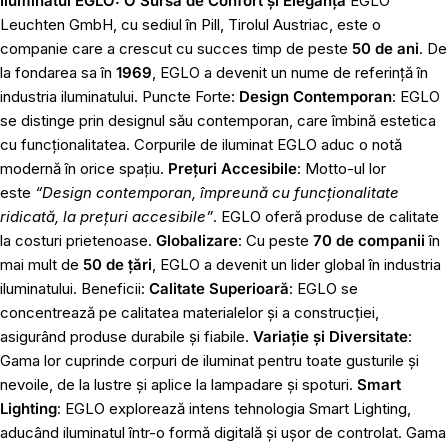
Iluminatul EGLO: O Sursă de Confort și Eleganță
EGLO
Leuchten GmbH, cu sediul în Pill, Tirolul Austriac, este o
companie care a crescut cu succes timp de peste
50 de ani
. De
la fondarea sa în
1969
, EGLO a devenit un nume de referință în
industria iluminatului. Puncte Forte:
Design Contemporan
: EGLO
se distinge prin designul său contemporan, care îmbină estetica
cu funcționalitatea. Corpurile de iluminat EGLO aduc o notă
modernă în orice spațiu.
Prețuri Accesibile
: Motto-ul lor
este
“Design contemporan, împreună cu funcționalitate
ridicată, la prețuri accesibile”
. EGLO oferă produse de calitate
la costuri prietenoase.
Globalizare
: Cu peste
70 de companii
în
mai mult de
50 de țări
, EGLO a devenit un lider global în industria
iluminatului. Beneficii:
Calitate Superioară
: EGLO se
concentrează pe calitatea materialelor și a construcției,
asigurând produse durabile și fiabile.
Variație și Diversitate
:
Gama lor cuprinde corpuri de iluminat pentru toate gusturile și
nevoile, de la lustre și aplice la lampadare și spoturi.
Smart
Lighting
: EGLO explorează intens tehnologia Smart Lighting,
aducând iluminatul într-o formă digitală și ușor de controlat. Gama