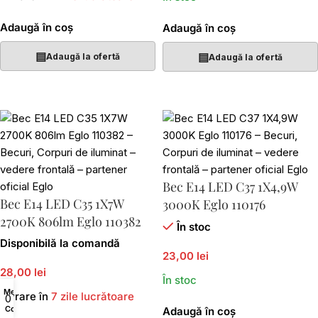
Adaugă în coș
Adaugă în coș
▤
▤
Adaugă la ofertă
Adaugă la ofertă
Bec E14 LED C37 1X4,9W
Bec E14 LED C35 1X7W
3000K Eglo 110176
2700K 806lm Eglo 110382
În stoc
Disponibilă la comandă
23,00 lei
28,00 lei
În stoc
Menu
Livrare în
7 zile lucrătoare
0
Coș
Adaugă în coș