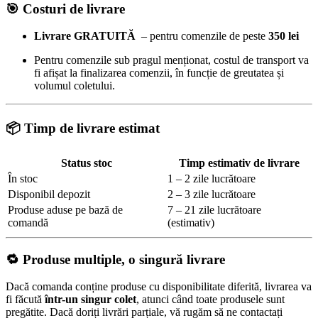
🎯
Costuri de livrare
Livrare GRATUITĂ
– pentru comenzile de peste
350 lei
Pentru comenzile sub pragul menționat, costul de transport va
fi afișat la finalizarea comenzii, în funcție de greutatea și
volumul coletului.
📦 Timp de livrare estimat
Status stoc
Timp estimativ de livrare
În stoc
1 – 2 zile lucrătoare
Disponibil depozit
2 – 3 zile lucrătoare
Produse aduse pe bază de
7 – 21 zile lucrătoare
comandă
(estimativ)
🔁 Produse multiple, o singură livrare
Dacă comanda conține produse cu disponibilitate diferită, livrarea va
fi făcută
într-un singur colet
, atunci când toate produsele sunt
pregătite. Dacă doriți livrări parțiale, vă rugăm să ne contactați