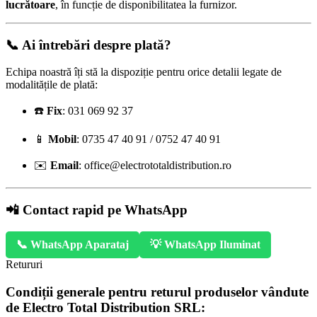
lucrătoare
, în funcție de disponibilitatea la furnizor.
📞 Ai întrebări despre plată?
Echipa noastră îți stă la dispoziție pentru orice detalii legate de
modalitățile de plată:
☎️
Fix
: 031 069 92 37
📱
Mobil
: 0735 47 40 91 / 0752 47 40 91
✉️
Email
:
office@electrototaldistribution.ro
📲 Contact rapid pe WhatsApp
📞 WhatsApp Aparataj
💡 WhatsApp Iluminat
Retururi
Condiții generale pentru returul produselor vândute
de Electro Total Distribution SRL: