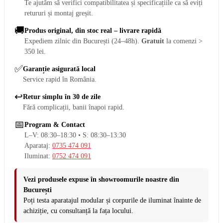
Te ajutăm să verifici compatibilitatea și specificațiile ca să eviți
retururi și montaj greșit.
🚚
Produs original, din stoc real – livrare rapidă
Expediem zilnic din București (24–48h).
Gratuit
la comenzi >
350 lei.
✅
Garanție asigurată local
Service rapid în România.
↩️
Retur simplu în 30 de zile
Fără complicații, banii înapoi rapid.
📅
Program & Contact
L–V: 08:30–18:30 • S: 08:30–13:30
Aparataj:
0735 474 091
Iluminat:
0752 474 091
Vezi produsele expuse în showroomurile noastre din
București
Poți testa aparatajul modular și corpurile de iluminat înainte de
achiziție, cu consultanță la fața locului.