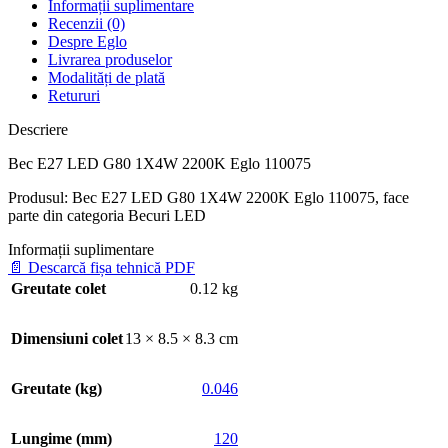
Informații suplimentare
Recenzii (0)
Despre Eglo
Livrarea produselor
Modalități de plată
Retururi
Descriere
Bec E27 LED G80 1X4W 2200K Eglo 110075
Produsul: Bec E27 LED G80 1X4W 2200K Eglo 110075, face
parte din categoria Becuri LED
Informații suplimentare
📄
Descarcă fișa tehnică PDF
Greutate colet
0.12 kg
Dimensiuni colet
13 × 8.5 × 8.3 cm
Greutate (kg)
0.046
Lungime (mm)
120