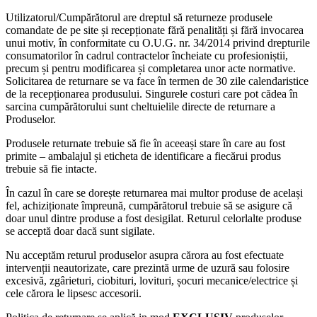
Utilizatorul/Cumpărătorul are dreptul să returneze produsele
comandate de pe site și recepționate fără penalități și fără invocarea
unui motiv, în conformitate cu O.U.G. nr. 34/2014 privind drepturile
consumatorilor în cadrul contractelor încheiate cu profesioniștii,
precum și pentru modificarea și completarea unor acte normative.
Solicitarea de returnare se va face în termen de 30 zile calendaristice
de la recepționarea produsului. Singurele costuri care pot cădea în
sarcina cumpărătorului sunt cheltuielile directe de returnare a
Produselor.
Produsele returnate trebuie să fie în aceeași stare în care au fost
primite – ambalajul și eticheta de identificare a fiecărui produs
trebuie să fie intacte.
În cazul în care se dorește returnarea mai multor produse de același
fel, achiziționate împreună, cumpărătorul trebuie să se asigure că
doar unul dintre produse a fost desigilat. Returul celorlalte produse
se acceptă doar dacă sunt sigilate.
Nu acceptăm returul produselor asupra cărora au fost efectuate
intervenții neautorizate, care prezintă urme de uzură sau folosire
excesivă, zgârieturi, ciobituri, lovituri, șocuri mecanice/electrice și
cele cărora le lipsesc accesorii.