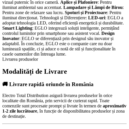
vizual puternic în orice cameră.
Aplice și Plafoniere
: Pentru
iluminat ambiental sau accentuat.
Lampadare și Lămpi de Birou
:
Pentru zone de relaxare sau lucru.
Spoturi și Proiectoare
: Pentru
iluminat direcționat. Tehnologii și Diferențiere:
LED-uri
: EGLO a
adoptat tehnologia LED, oferind eficiență energetică și durabilitate.
Smart Lighting
: EGLO integrează soluții inteligente, permițând
controlul luminilor prin smartphone sau asistent vocal.
Design
Inovator
: EGLO se diferențiază prin designul său inovator și
adaptabil. În concluzie, EGLO este o companie care nu doar
luminează spațiile, ci și aduce o notă de stil și funcționalitate în
casele oamenilor din întreaga lume.
Livrarea produselor
Modalități de Livrare
🚚 Livrare rapidă oriunde în România
Electro Total Distribution asigură livrarea produselor în orice
localitate din România, prin servicii de curierat rapid. Toate
comenzile sunt procesate prompt și livrate în termen de
aproximativ
1-2 zile lucrătoare
, în funcție de disponibilitatea produselor și zona
de destinație.