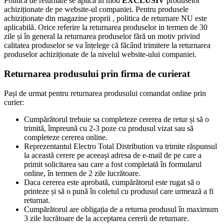
Politica de returnare se aplică in mod
EXCLUSIV
produselor
achiziționate de pe website-ul companiei. Pentru produsele
achiziționate din magazine proprii , politica de returnare NU este
aplicabilă. Orice referire la returnarea produselor in termen de 30
zile și în general la returnarea produselor fără un motiv privind
calitatea produselor se va înțelege că făcând trimitere la returnarea
produselor achiziționate de la nivelul website-ului companiei.
Returnarea produsului prin firma de curierat
Pași de urmat pentru returnarea produsului comandat online prin
curier:
Cumpărătorul trebuie sa completeze cererea de retur și să o
trimită, împreună cu 2-3 poze cu produsul vizat sau să
completeze cererea online.
Reprezentantul Electro Total Distribution va trimite răspunsul
la această cerere pe aceeași adresa de e-mail de pe care a
primit solicitarea sau care a fost completată în formularul
online, în termen de 2 zile lucrătoare.
Daca cererea este aprobată, cumpărătorul este rugat să o
printeze și să o pună în coletul cu produsul care urmează a fi
returnat.
Cumpărătorul are obligația de a returna produsul în maximum
3 zile lucrătoare de la acceptarea cererii de returnare.