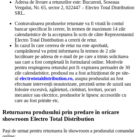
Adresa de livrare a retururilor este: Bucuresti, Soseaua
Vergului, Nr. 65, sector 2, 022447 – Electro Total Distribution
SRL.
Contravaloarea produselor returnate va fi virată în contul
bancar specificat în cerere, în termen de maximum 14 zile
calendaristice de la acceptarea în scris de către Reprezentantul
Electro Total Distribution a cererii de retur.
În cazul în care cererea de retur nu este aprobată,
cumpărătorul va primi informarea în termen de 2 zile
lucrătoare pe adresa de e-mail de pe care a trimis solicitarea
sau care a fost completată în formularul online. Motivele
pentru respingerea returului pot fi: expirarea perioadei de 30
zile calendaristice, produsul nu a fost achiziționat de pe site-
ul
electrototaldistribution.ro,
asupra produsului au fost
efectuate intervenții neautorizate, prezintă urme de uzură sau
folosire excesivă, zgârieturi, ciobituri, lovituri, șocuri
mecanice sau electrice, produselor le lipsesc accesoriile cu
care au fost primite etc.
Returnarea produsului prin predare în oricare
showroom Electro Total Distribution
Pași de urmat pentru returnarea în showroom a produsului comandat
online: