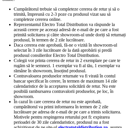
Cumpărătorul trebuie să completeze cererea de retur și să o
trimită, împreună cu 2-3 poze cu produsul vizat sau să
completeze cererea online.
Reprezentantul Electro Total Distribution va răspunde la
această cerere pe aceeași adresă de e-mail de pe care a fost
primită solicitarea și către showroom-ul unde doriți să returnați
produsul, în termen de 2 zile lucrătoare.
Daca cererea este aprobată, fă-ne o vizită în showroom-ul
selectat în 3 zile lucrătoare de la dată aprobării și predă
produsul consilierilor Electro Total Distribution.
Colegii vor printa cererea de retur in 2 exemplare pe care te
rugăm să le semnezi. 1 exemplar va fi al tău, 1 exemplar va
rămâne în showroom, însoțind produsul.
Contravaloarea produselor returnate va fi virată în contul
bancar specificat în cerere, în termen de maximum 14 zile
calendaristice de la acceptarea solicitării de retur. Nu este
posibilă rambursarea contravalorii produselor, pe loc, în
showroom.
În cazul în care cererea de retur nu este aprobată,
cumpărătorul va primi informarea în termen de 2 zile
lucrătoare pe adresa de e-mail de pe care a trimis solicitarea.
Motivele pentru respingerea returului pot fi: expirarea
perioadei de 30 zile calendaristice, produsul nu a fost
achiziționat de pe site-ul
electrototaldistribution.ro,
asupra