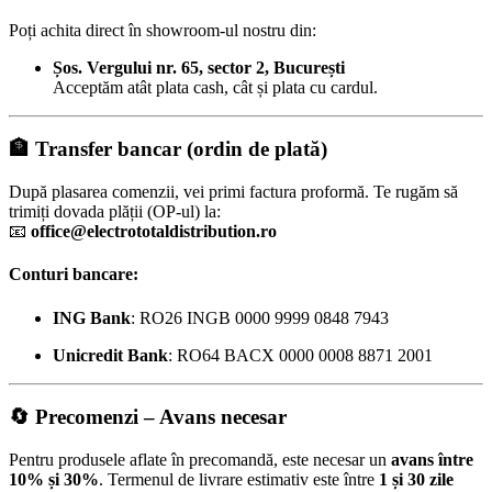
Poți achita direct în showroom-ul nostru din:
Șos. Vergului nr. 65, sector 2, București
Acceptăm atât plata cash, cât și plata cu cardul.
🏦
Transfer bancar (ordin de plată)
După plasarea comenzii, vei primi factura proformă. Te rugăm să
trimiți dovada plății (OP-ul) la:
📧
office@electrototaldistribution.ro
Conturi bancare:
ING Bank
: RO26 INGB 0000 9999 0848 7943
Unicredit Bank
: RO64 BACX 0000 0008 8871 2001
🔄
Precomenzi – Avans necesar
Pentru produsele aflate în precomandă, este necesar un
avans între
10% și 30%
. Termenul de livrare estimativ este între
1 și 30 zile