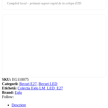
Cumpără local – primești suport rapid de la echipa ETD.
SKU:
EG110075
Categorii:
Becuri E27
,
Becuri LED
Etichetă:
Colectia Eglo LM_LED_E27
Brand:
Eglo
Follow:
Descriere