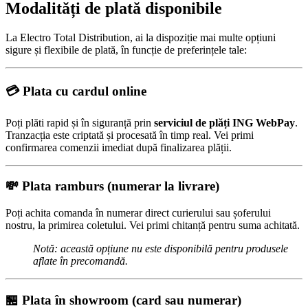
Modalități de plată disponibile
La Electro Total Distribution, ai la dispoziție mai multe opțiuni
sigure și flexibile de plată, în funcție de preferințele tale:
💳
Plata cu cardul online
Poți plăti rapid și în siguranță prin
serviciul de plăți ING WebPay
.
Tranzacția este criptată și procesată în timp real. Vei primi
confirmarea comenzii imediat după finalizarea plății.
💸
Plata ramburs (numerar la livrare)
Poți achita comanda în numerar direct curierului sau șoferului
nostru, la primirea coletului. Vei primi chitanță pentru suma achitată.
Notă: această opțiune nu este disponibilă pentru produsele
aflate în precomandă.
🏪
Plata în showroom (card sau numerar)