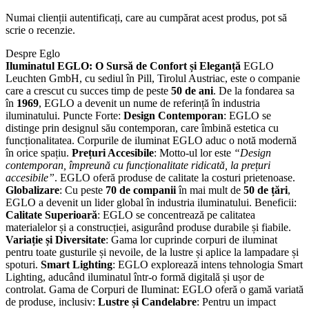
Numai clienții autentificați, care au cumpărat acest produs, pot să
scrie o recenzie.
Despre Eglo
Iluminatul EGLO: O Sursă de Confort și Eleganță
EGLO
Leuchten GmbH, cu sediul în Pill, Tirolul Austriac, este o companie
care a crescut cu succes timp de peste
50 de ani
. De la fondarea sa
în
1969
, EGLO a devenit un nume de referință în industria
iluminatului. Puncte Forte:
Design Contemporan
: EGLO se
distinge prin designul său contemporan, care îmbină estetica cu
funcționalitatea. Corpurile de iluminat EGLO aduc o notă modernă
în orice spațiu.
Prețuri Accesibile
: Motto-ul lor este
“Design
contemporan, împreună cu funcționalitate ridicată, la prețuri
accesibile”
. EGLO oferă produse de calitate la costuri prietenoase.
Globalizare
: Cu peste
70 de companii
în mai mult de
50 de țări
,
EGLO a devenit un lider global în industria iluminatului. Beneficii:
Calitate Superioară
: EGLO se concentrează pe calitatea
materialelor și a construcției, asigurând produse durabile și fiabile.
Variație și Diversitate
: Gama lor cuprinde corpuri de iluminat
pentru toate gusturile și nevoile, de la lustre și aplice la lampadare și
spoturi.
Smart Lighting
: EGLO explorează intens tehnologia Smart
Lighting, aducând iluminatul într-o formă digitală și ușor de
controlat. Gama de Corpuri de Iluminat: EGLO oferă o gamă variată
de produse, inclusiv:
Lustre și Candelabre
: Pentru un impact