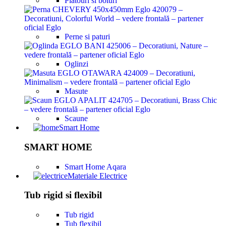
Platouri si boluri
Perne si paturi
Oglinzi
Masute
Scaune
Smart Home
SMART HOME
Smart Home Aqara
Materiale Electrice
Tub rigid si flexibil
Tub rigid
Tub flexibil