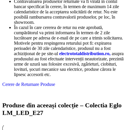
Contravaloarea produselor returnate va fi virată în contul
bancar specificat în cerere, în termen de maximum 14 zile
calendaristice de la acceptarea solicitării de retur. Nu este
posibilă rambursarea contravalorii produselor, pe loc, în
showroom.
În cazul în care cererea de retur nu este aprobată,
cumpărătorul va primi informarea în termen de 2 zile
lucrătoare pe adresa de e-mail de pe care a trimis solicitarea.
Motivele pentru respingerea returului pot fi: expirarea
perioadei de 30 zile calendaristice, produsul nu a fost
achiziționat de pe site-ul
electrototaldistribution.ro,
asupra
produsului au fost efectuate intervenții neautorizate, prezintă
urme de uzură sau folosire excesivă, zgârieturi, ciobituri,
lovituri, șocuri mecanice sau electrice, produse cărora le
lipsesc accesorii etc.
Cerere de Returnare Produse
Produse din aceeași colecție – Colectia Eglo
LM_LED_E27