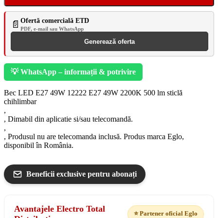
Ofertă comercială ETD
📄
PDF, e-mail sau WhatsApp
Generează oferta
💡 WhatsApp – informații & potrivire
Bec LED E27 49W 12222 E27 49W 2200K 500 lm sticlă
chihlimbar
,
, Dimabil din aplicatie si/sau telecomandă.
,
, Produsul nu are telecomanda inclusă. Produs marca Eglo,
disponibil în România.
Beneficii exclusive pentru abonați
Avantajele Electro Total
⭐ Partener oficial Eglo