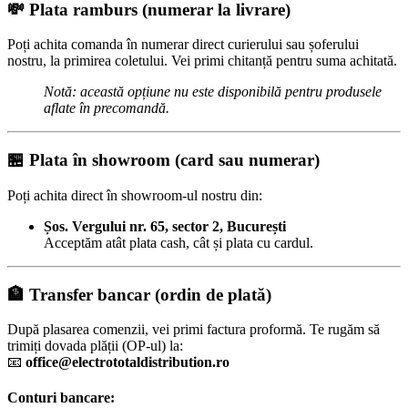
💸
Plata ramburs (numerar la livrare)
Poți achita comanda în numerar direct curierului sau șoferului
nostru, la primirea coletului. Vei primi chitanță pentru suma achitată.
Notă: această opțiune nu este disponibilă pentru produsele
aflate în precomandă.
🏪
Plata în showroom (card sau numerar)
Poți achita direct în showroom-ul nostru din:
Șos. Vergului nr. 65, sector 2, București
Acceptăm atât plata cash, cât și plata cu cardul.
🏦
Transfer bancar (ordin de plată)
După plasarea comenzii, vei primi factura proformă. Te rugăm să
trimiți dovada plății (OP-ul) la:
📧
office@electrototaldistribution.ro
Conturi bancare: