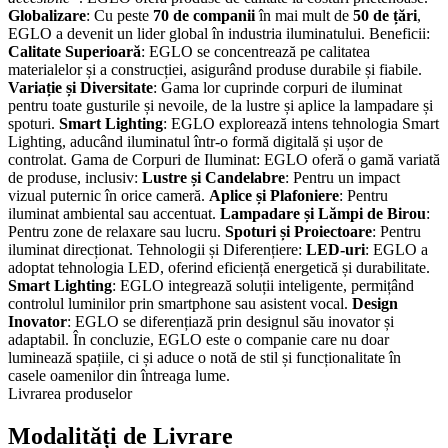
Globalizare
: Cu peste
70 de companii
în mai mult de
50 de țări
,
EGLO a devenit un lider global în industria iluminatului. Beneficii:
Calitate Superioară
: EGLO se concentrează pe calitatea
materialelor și a construcției, asigurând produse durabile și fiabile.
Variație și Diversitate
: Gama lor cuprinde corpuri de iluminat
pentru toate gusturile și nevoile, de la lustre și aplice la lampadare și
spoturi.
Smart Lighting
: EGLO explorează intens tehnologia Smart
Lighting, aducând iluminatul într-o formă digitală și ușor de
controlat. Gama de Corpuri de Iluminat: EGLO oferă o gamă variată
de produse, inclusiv:
Lustre și Candelabre
: Pentru un impact
vizual puternic în orice cameră.
Aplice și Plafoniere
: Pentru
iluminat ambiental sau accentuat.
Lampadare și Lămpi de Birou
:
Pentru zone de relaxare sau lucru.
Spoturi și Proiectoare
: Pentru
iluminat direcționat. Tehnologii și Diferențiere:
LED-uri
: EGLO a
adoptat tehnologia LED, oferind eficiență energetică și durabilitate.
Smart Lighting
: EGLO integrează soluții inteligente, permițând
controlul luminilor prin smartphone sau asistent vocal.
Design
Inovator
: EGLO se diferențiază prin designul său inovator și
adaptabil. În concluzie, EGLO este o companie care nu doar
luminează spațiile, ci și aduce o notă de stil și funcționalitate în
casele oamenilor din întreaga lume.
Livrarea produselor
Modalități de Livrare