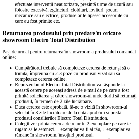
efectuate intervenții neautorizate, prezintă urme de uzură sau
folosire excesivă, zgârieturi, ciobituri, lovituri, șocuri
mecanice sau electrice, produselor le lipsesc accesoriile cu
care au fost primite etc.
Returnarea produsului prin predare în oricare
showroom Electro Total Distribution
Pași de urmat pentru returnarea în showroom a produsului comandat
online:
Cumpărătorul trebuie să completeze cererea de retur și să o
trimită, împreună cu 2-3 poze cu produsul vizat sau să
completeze cererea online.
Reprezentantul Electro Total Distribution va răspunde la
această cerere pe aceeași adresă de e-mail de pe care a fost
primită solicitarea și către showroom-ul unde doriți să returnați
produsul, în termen de 2 zile lucrătoare.
Daca cererea este aprobată, fă-ne o vizită în showroom-ul
selectat în 3 zile lucrătoare de la dată aprobării și predă
produsul consilierilor Electro Total Distribution.
Colegii vor printa cererea de retur in 2 exemplare pe care te
rugăm să le semnezi. 1 exemplar va fi al tău, 1 exemplar va
rămâne în showroom, însoțind produsul.