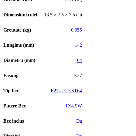
Dimensiuni colet
18.5 × 7.5 × 7.5 cm
Greutate (kg)
0.055
Lungime (mm)
142
Diametru (mm)
64
Fasung
E27
Tip bec
E27-LED-ST64
Putere Bec
1X4.9W
Bec inclus
Da