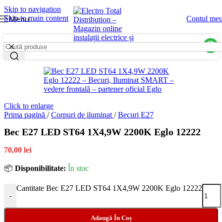
Skip to navigation
Skip to main content
Menu
Contul me
Click to enlarge
Prima pagină
/
Corpuri de iluminat
/
Becuri E27
Bec E27 LED ST64 1X4,9W 2200K Eglo 12222
70,00 lei
📦
Disponibilitate:
În stoc
Cantitate Bec E27 LED ST64 1X4,9W 2200K Eglo 12222
-
Adaugă În Coș