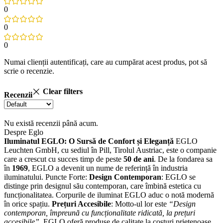
0
0
0
Numai clienții autentificați, care au cumpărat acest produs, pot să
scrie o recenzie.
Clear filters
Recenzii
Nu există recenzii până acum.
Despre Eglo
Iluminatul EGLO: O Sursă de Confort și Eleganță
EGLO
Leuchten GmbH, cu sediul în Pill, Tirolul Austriac, este o companie
care a crescut cu succes timp de peste
50 de ani
. De la fondarea sa
în
1969
, EGLO a devenit un nume de referință în industria
iluminatului. Puncte Forte:
Design Contemporan
: EGLO se
distinge prin designul său contemporan, care îmbină estetica cu
funcționalitatea. Corpurile de iluminat EGLO aduc o notă modernă
în orice spațiu.
Prețuri Accesibile
: Motto-ul lor este
“Design
contemporan, împreună cu funcționalitate ridicată, la prețuri
accesibile”
. EGLO oferă produse de calitate la costuri prietenoase.