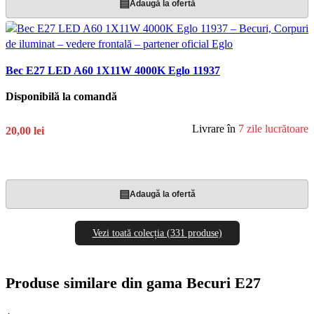
▤
Adaugă la ofertă
Bec E27 LED A60 1X11W 4000K Eglo 11937
Disponibilă la comandă
Livrare în
7 zile lucrătoare
20,00 lei
Adaugă În Coș
▤
Adaugă la ofertă
Vezi toată colecția (331 produse)
Produse similare din gama Becuri E27