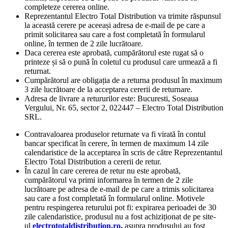
completeze cererea online.
Reprezentantul Electro Total Distribution va trimite răspunsul
la această cerere pe aceeași adresa de e-mail de pe care a
primit solicitarea sau care a fost completată în formularul
online, în termen de 2 zile lucrătoare.
Daca cererea este aprobată, cumpărătorul este rugat să o
printeze și să o pună în coletul cu produsul care urmează a fi
returnat.
Cumpărătorul are obligația de a returna produsul în maximum
3 zile lucrătoare de la acceptarea cererii de returnare.
Adresa de livrare a retururilor este: Bucuresti, Soseaua
Vergului, Nr. 65, sector 2, 022447 – Electro Total Distribution
SRL.
Contravaloarea produselor returnate va fi virată în contul
bancar specificat în cerere, în termen de maximum 14 zile
calendaristice de la acceptarea în scris de către Reprezentantul
Electro Total Distribution a cererii de retur.
În cazul în care cererea de retur nu este aprobată,
cumpărătorul va primi informarea în termen de 2 zile
lucrătoare pe adresa de e-mail de pe care a trimis solicitarea
sau care a fost completată în formularul online. Motivele
pentru respingerea returului pot fi: expirarea perioadei de 30
zile calendaristice, produsul nu a fost achiziționat de pe site-
ul
electrototaldistribution.ro,
asupra produsului au fost