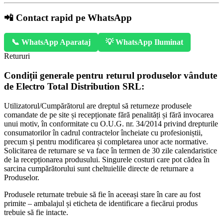
📲 Contact rapid pe WhatsApp
📞 WhatsApp Aparataj
💡 WhatsApp Iluminat
Retururi
Condiții generale pentru returul produselor vândute
de Electro Total Distribution SRL:
Utilizatorul/Cumpărătorul are dreptul să returneze produsele
comandate de pe site și recepționate fără penalități și fără invocarea
unui motiv, în conformitate cu O.U.G. nr. 34/2014 privind drepturile
consumatorilor în cadrul contractelor încheiate cu profesioniștii,
precum și pentru modificarea și completarea unor acte normative.
Solicitarea de returnare se va face în termen de 30 zile calendaristice
de la recepționarea produsului. Singurele costuri care pot cădea în
sarcina cumpărătorului sunt cheltuielile directe de returnare a
Produselor.
Produsele returnate trebuie să fie în aceeași stare în care au fost
primite – ambalajul și eticheta de identificare a fiecărui produs
trebuie să fie intacte.