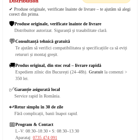
Distribution
✔ Produse originale, verificate înainte de livrare – te ajutăm să alegi
corect din prima.
🛡️
Produse originale, verificate înainte de livrare
Distribuitor autorizat. Siguranță și trasabilitate clară.
💬
Consultanță tehnică gratuită
Te ajutăm să verifici compatibilitatea și specificațiile ca să eviți
retururi și montaj greșit.
🚚
Produs original, din stoc real – livrare rapidă
Expediem zilnic din București (24–48h).
Gratuit
la comenzi >
350 lei.
✅
Garanție asigurată local
Service rapid în România.
↩️
Retur simplu în 30 de zile
Fără complicații, banii înapoi rapid.
📅
Program & Contact
L–V: 08:30–18:30 • S: 08:30–13:30
Aparataj:
0735 474 091