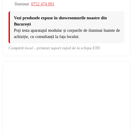
Iluminat:
0752 474 091
Vezi produsele expuse în showroomurile noastre din
București
Poți testa aparatajul modular și corpurile de iluminat înainte de
achiziție, cu consultanță la fața locului.
Cumpără local – primești suport rapid de la echipa ETD.