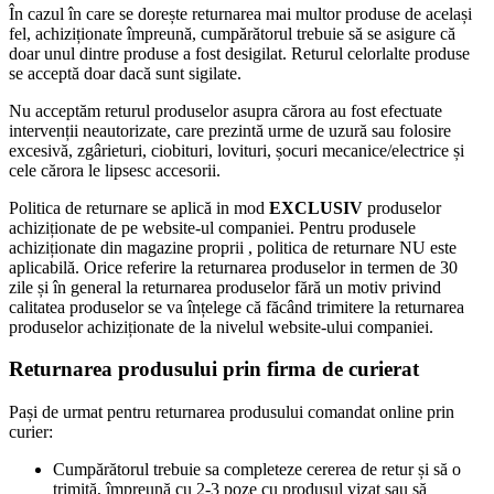
În cazul în care se dorește returnarea mai multor produse de același
fel, achiziționate împreună, cumpărătorul trebuie să se asigure că
doar unul dintre produse a fost desigilat. Returul celorlalte produse
se acceptă doar dacă sunt sigilate.
Nu acceptăm returul produselor asupra cărora au fost efectuate
intervenții neautorizate, care prezintă urme de uzură sau folosire
excesivă, zgârieturi, ciobituri, lovituri, șocuri mecanice/electrice și
cele cărora le lipsesc accesorii.
Politica de returnare se aplică in mod
EXCLUSIV
produselor
achiziționate de pe website-ul companiei. Pentru produsele
achiziționate din magazine proprii , politica de returnare NU este
aplicabilă. Orice referire la returnarea produselor in termen de 30
zile și în general la returnarea produselor fără un motiv privind
calitatea produselor se va înțelege că făcând trimitere la returnarea
produselor achiziționate de la nivelul website-ului companiei.
Returnarea produsului prin firma de curierat
Pași de urmat pentru returnarea produsului comandat online prin
curier:
Cumpărătorul trebuie sa completeze cererea de retur și să o
trimită, împreună cu 2-3 poze cu produsul vizat sau să