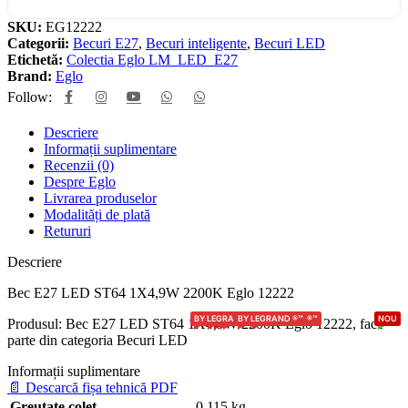
SKU:
EG12222
Categorii:
Becuri E27
,
Becuri inteligente
,
Becuri LED
Etichetă:
Colectia Eglo LM_LED_E27
Brand:
Eglo
Follow:
Descriere
Informații suplimentare
Recenzii (0)
Despre Eglo
Livrarea produselor
Modalități de plată
Retururi
Descriere
Bec E27 LED ST64 1X4,9W 2200K Eglo 12222
BY LEGRAND ®™
BY LEGRAND ®™
BY LEGRAND ®
NOU
BY LEGRAND ®™
BY LEGRAND ®™
BY LEGRAND ®™
NOU
Produsul: Bec E27 LED ST64 1X4,9W 2200K Eglo 12222, face
parte din categoria Becuri LED
Informații suplimentare
📄
Descarcă fișa tehnică PDF
Greutate colet
0.115 kg