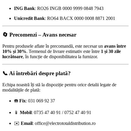
ING Bank
: RO26 INGB 0000 9999 0848 7943
Unicredit Bank
: RO64 BACX 0000 0008 8871 2001
🔄
Precomenzi – Avans necesar
Pentru produsele aflate în precomandă, este necesar un
avans între
10% și 30%
. Termenul de livrare estimativ este între
1 și 30 zile
lucrătoare
, în funcție de disponibilitatea la furnizor.
📞 Ai întrebări despre plată?
Echipa noastră îți stă la dispoziție pentru orice detalii legate de
modalitățile de plată:
☎️
Fix
: 031 069 92 37
📱
Mobil
: 0735 47 40 91 / 0752 47 40 91
✉️
Email
:
office@electrototaldistribution.ro