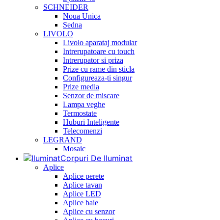
SCHNEIDER
Noua Unica
Sedna
LIVOLO
Livolo aparataj modular
Intrerupatoare cu touch
Intrerupator si priza
Prize cu rame din sticla
Configureaza-ti singur
Prize media
Senzor de miscare
Lampa veghe
Termostate
Huburi Inteligente
Telecomenzi
LEGRAND
Mosaic
Corpuri De Iluminat
Aplice
Aplice perete
Aplice tavan
Aplice LED
Aplice baie
Aplice cu senzor