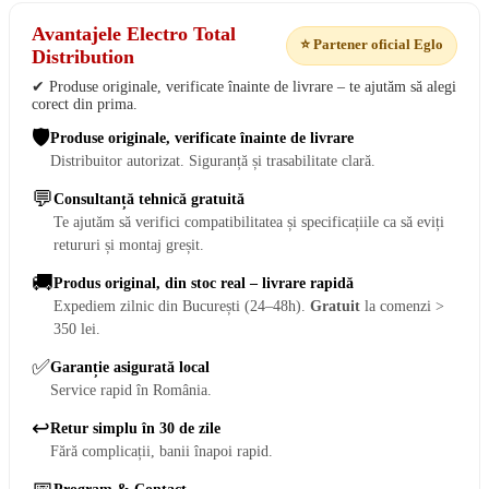
Avantajele Electro Total
⭐ Partener oficial Eglo
Distribution
✔ Produse originale, verificate înainte de livrare – te ajutăm să alegi
corect din prima.
🛡️
Produse originale, verificate înainte de livrare
Distribuitor autorizat. Siguranță și trasabilitate clară.
💬
Consultanță tehnică gratuită
Te ajutăm să verifici compatibilitatea și specificațiile ca să eviți
retururi și montaj greșit.
🚚
Produs original, din stoc real – livrare rapidă
Expediem zilnic din București (24–48h).
Gratuit
la comenzi >
350 lei.
✅
Garanție asigurată local
Service rapid în România.
↩️
Retur simplu în 30 de zile
Fără complicații, banii înapoi rapid.