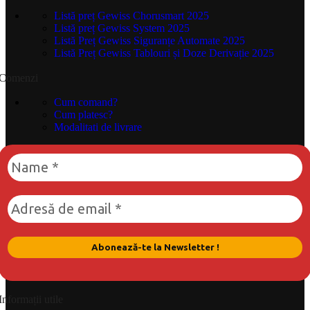
Listă preț Gewiss Chorusmart 2025
Listă preț Gewiss System 2025
Listă Preț Gewiss Siguranțe Automate 2025
Listă Preț Gewiss Tablouri și Doze Derivație 2025
Comenzi
Cum comand?
Cum platesc?
Modalitati de livrare
Informații utile