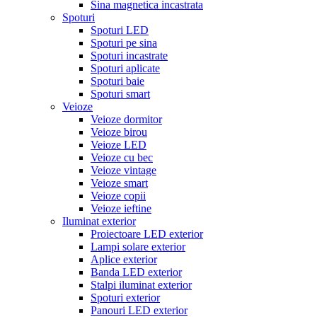
Sina magnetica incastrata
Spoturi
Spoturi LED
Spoturi pe sina
Spoturi incastrate
Spoturi aplicate
Spoturi baie
Spoturi smart
Veioze
Veioze dormitor
Veioze birou
Veioze LED
Veioze cu bec
Veioze vintage
Veioze smart
Veioze copii
Veioze ieftine
Iluminat exterior
Proiectoare LED exterior
Lampi solare exterior
Aplice exterior
Banda LED exterior
Stalpi iluminat exterior
Spoturi exterior
Panouri LED exterior