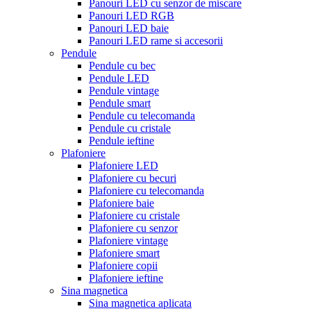
Panouri LED cu senzor de miscare
Panouri LED RGB
Panouri LED baie
Panouri LED rame si accesorii
Pendule
Pendule cu bec
Pendule LED
Pendule vintage
Pendule smart
Pendule cu telecomanda
Pendule cu cristale
Pendule ieftine
Plafoniere
Plafoniere LED
Plafoniere cu becuri
Plafoniere cu telecomanda
Plafoniere baie
Plafoniere cu cristale
Plafoniere cu senzor
Plafoniere vintage
Plafoniere smart
Plafoniere copii
Plafoniere ieftine
Sina magnetica
Sina magnetica aplicata