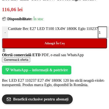
116,06 lei
📦
Disponibilitate:
În stoc
Cantitate Bec E27 LED T100 1X4W 1800K Eglo 110237
-
Adaugă În Coș
📄
Ofertă comercială ETD
PDF, e-mail sau WhatsApp
Generează oferta
💡 WhatsApp – informații & potrivire
Bec LED E27 110237 E27 4W 1800K 120 lm sticlă neagră-violet-
transparentă. Produs marca Eglo, disponibil în România.
Beneficii exclusive pentru abonați