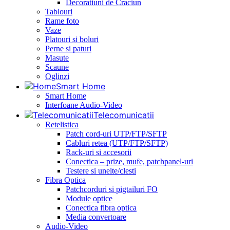
Decoratiuni de Craciun
Tablouri
Rame foto
Vaze
Platouri si boluri
Perne si paturi
Masute
Scaune
Oglinzi
Smart Home
Smart Home
Interfoane Audio-Video
Telecomunicatii
Retelistica
Patch cord-uri UTP/FTP/SFTP
Cabluri retea (UTP/FTP/SFTP)
Rack-uri si accesorii
Conectica – prize, mufe, patchpanel-uri
Testere si unelte/clesti
Fibra Optica
Patchcorduri si pigtailuri FO
Module optice
Conectica fibra optica
Media convertoare
Audio-Video