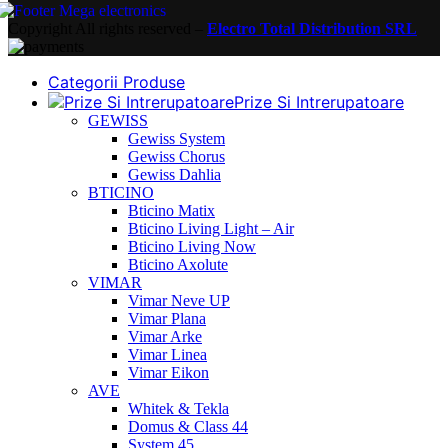
Copyright
All rights reserved –
Electro Total Distribution SRL
Categorii Produse
Prize Si Intrerupatoare
GEWISS
Gewiss System
Gewiss Chorus
Gewiss Dahlia
BTICINO
Bticino Matix
Bticino Living Light – Air
Bticino Living Now
Bticino Axolute
VIMAR
Vimar Neve UP
Vimar Plana
Vimar Arke
Vimar Linea
Vimar Eikon
AVE
Whitek & Tekla
Domus & Class 44
System 45