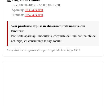
📅
Program & Contact
L–V: 08:30–18:30 • S: 08:30–13:30
Aparataj:
0735 474 091
Iluminat:
0752 474 091
Vezi produsele expuse în showroomurile noastre din
București
Poți testa aparatajul modular și corpurile de iluminat înainte de
achiziție, cu consultanță la fața locului.
Cumpără local – primești suport rapid de la echipa ETD.