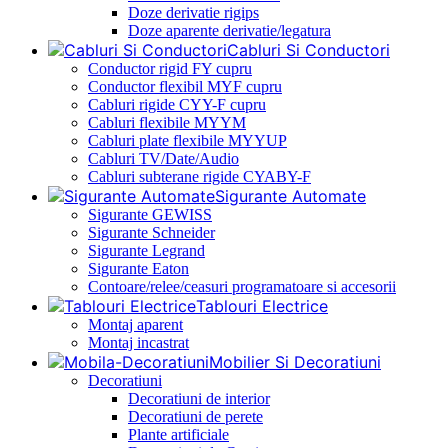
Doze derivatie rigips
Doze aparente derivatie/legatura
Cabluri Si Conductori
Conductor rigid FY cupru
Conductor flexibil MYF cupru
Cabluri rigide CYY-F cupru
Cabluri flexibile MYYM
Cabluri plate flexibile MYYUP
Cabluri TV/Date/Audio
Cabluri subterane rigide CYABY-F
Sigurante Automate
Sigurante GEWISS
Sigurante Schneider
Sigurante Legrand
Sigurante Eaton
Contoare/relee/ceasuri programatoare si accesorii
Tablouri Electrice
Montaj aparent
Montaj incastrat
Mobilier Si Decoratiuni
Decoratiuni
Decoratiuni de interior
Decoratiuni de perete
Plante artificiale