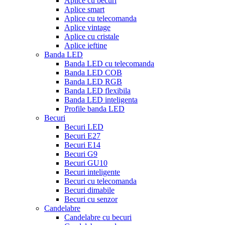
Aplice cu becuri
Aplice smart
Aplice cu telecomanda
Aplice vintage
Aplice cu cristale
Aplice ieftine
Banda LED
Banda LED cu telecomanda
Banda LED COB
Banda LED RGB
Banda LED flexibila
Banda LED inteligenta
Profile banda LED
Becuri
Becuri LED
Becuri E27
Becuri E14
Becuri G9
Becuri GU10
Becuri inteligente
Becuri cu telecomanda
Becuri dimabile
Becuri cu senzor
Candelabre
Candelabre cu becuri