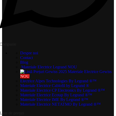
Companie
Despre noi
Contact
Blog
Materiale Electrice Legrand
NOU
Materiale Electrice Gewiss
NOU
Electrice Alpes Technologies
By Legrand ®™
Materiale Electrice Cablofil
by Legrand ®
Materiale Electrice CP Electronics
By Legrand ®™
Materiale Electrice Ecotap
By Legrand ®™
Materiale Electrice IME
By Legrand ®™
Materiale Electrice NETATMO
By Legrand ®™
Liste de prețuri