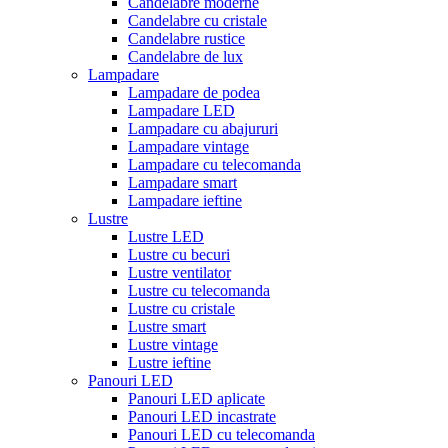
Candelabre moderne
Candelabre cu cristale
Candelabre rustice
Candelabre de lux
Lampadare
Lampadare de podea
Lampadare LED
Lampadare cu abajururi
Lampadare vintage
Lampadare cu telecomanda
Lampadare smart
Lampadare ieftine
Lustre
Lustre LED
Lustre cu becuri
Lustre ventilator
Lustre cu telecomanda
Lustre cu cristale
Lustre smart
Lustre vintage
Lustre ieftine
Panouri LED
Panouri LED aplicate
Panouri LED incastrate
Panouri LED cu telecomanda