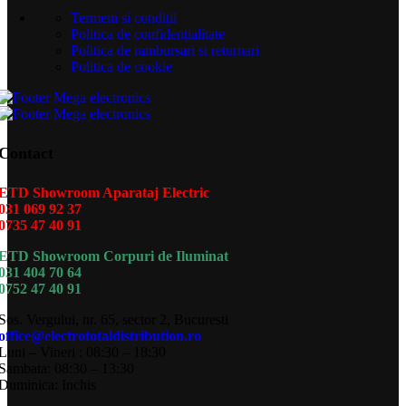
Termeni si condiții
Politica de confidențialitate
Politica de rambursari si returnari
Politica de cookie
Contact
ETD Showroom Aparataj Electric
031 069 92 37
0735 47 40 91
ETD Showroom Corpuri de Iluminat
031 404 70 64
0752 47 40 91
Sos. Vergului, nr. 65, sector 2, Bucuresti
office@electrototaldistribution.ro
Luni – Vineri : 08:30 – 18:30
Sambata: 08:30 – 13:30
Duminica: Inchis