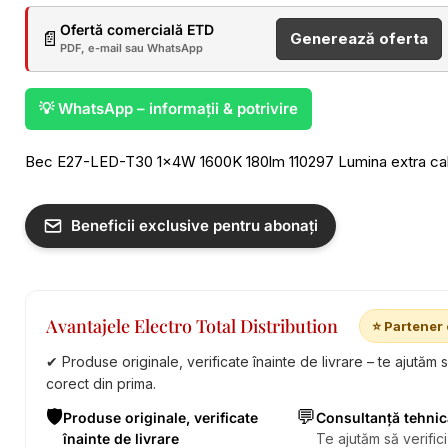
Ofertă comercială ETD
📄
Generează oferta
PDF, e-mail sau WhatsApp
💡 WhatsApp – informații & potrivire
Bec E27-LED-T30 1x4W 1600K 180lm 110297 Lumina extra calda
Beneficii exclusive pentru abonați
Avantajele Electro Total Distribution
⭐ Partener 
✔ Produse originale, verificate înainte de livrare – te ajutăm 
corect din prima.
🛡️
💬
Produse originale, verificate
Consultanță tehnic
înainte de livrare
Te ajutăm să verifici