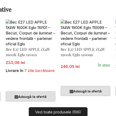
ative
Bec E27 LED APPLE 1X4W
Bec E27 LED APPLE 1X4W
1600K Eglo 110101
1900K Eglo 110099
233,06 lei
În stoc
246,05 lei
Livrare în
7 zile lucrătoare
Adaugă În Coș
Adaugă În Coș
▤
Adaugă la ofertă
▤
Adaugă la ofertă
Vezi toate produsele (106)