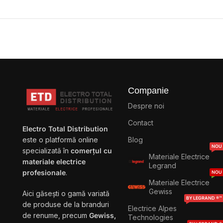
Companie
Despre noi
Contact
Electro Total Distribution
Blog
este o platformă online
NOU
specializată în
comerțul cu
Materiale Electrice
materiale electrice
Legrand
profesionale
.
NOU
Materiale Electrice
Gewiss
Aici găsești o gamă variată
BY LEGRAND ®™
de produse de la branduri
Electrice Alpes
de renume, precum
Gewiss,
Technologies