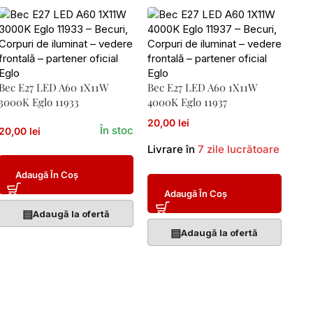
Bec E27 LED A60 1X11W
Bec E27 LED A60 1X11W
3000K Eglo 11933
4000K Eglo 11937
20,00 lei
În stoc
20,00 lei
Livrare în
7 zile lucrătoare
Adaugă În Coș
Adaugă În Coș
▤
Adaugă la ofertă
▤
Adaugă la ofertă