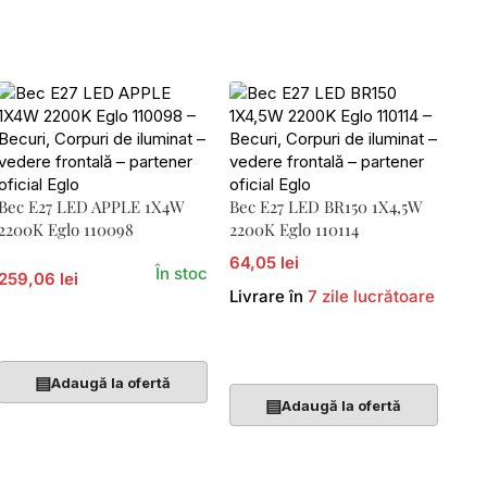
Bec E27 LED APPLE 1X4W
Bec E27 LED BR150 1X4,5W
2200K Eglo 110098
2200K Eglo 110114
64,05 lei
În stoc
259,06 lei
Livrare în
7 zile lucrătoare
Adaugă În Coș
Adaugă În Coș
▤
Adaugă la ofertă
▤
Adaugă la ofertă