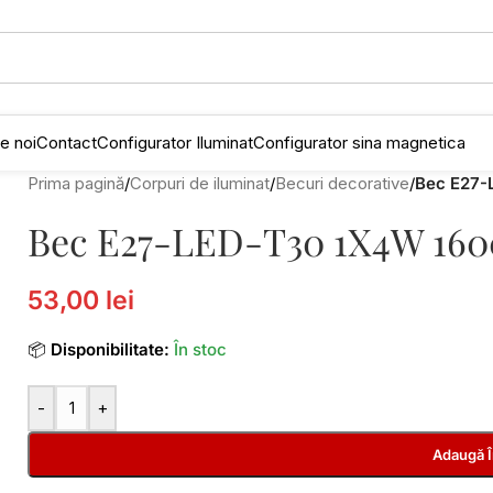
e noi
Contact
Configurator Iluminat
Configurator sina magnetica
Prima pagină
/
Corpuri de iluminat
/
Becuri decorative
/
Bec E27-
Bec E27-LED-T30 1X4W 1600
53,00 lei
📦
Disponibilitate:
În stoc
-
+
Adaugă 