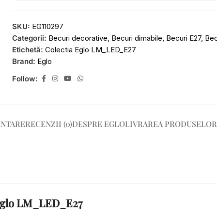
SKU:
EG110297
Categorii:
Becuri decorative
,
Becuri dimabile
,
Becuri E27
,
Bec
Etichetă:
Colectia Eglo LM_LED_E27
Brand:
Eglo
Follow:
ENTARE
RECENZII (0)
DESPRE EGLO
LIVRAREA PRODUSELOR
a Eglo LM_LED_E27