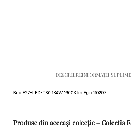
DESCRIERE
INFORMAȚII SUPLIM
Bec E27-LED-T30 1X4W 1600K lm Eglo 110297
Produse din aceeași colecție – Colecti