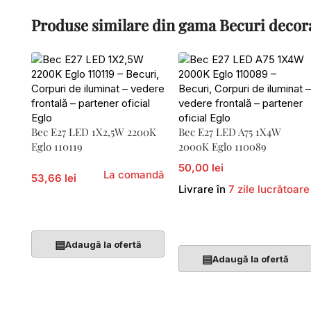
Produse similare din gama Becuri decor
Bec E27 LED 1X2,5W 2200K
Bec E27 LED A75 1X4W
Eglo 110119
2000K Eglo 110089
50,00 lei
La comandă
53,66 lei
Livrare în
7 zile lucrătoare
Adaugă În Coș
Adaugă În Coș
▤
Adaugă la ofertă
▤
Adaugă la ofertă