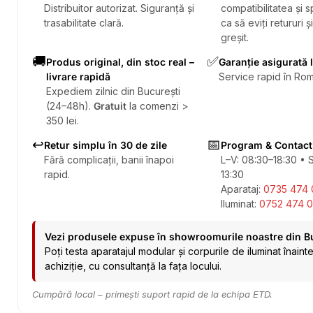
Distribuitor autorizat. Siguranță și
compatibilitatea și sp
trasabilitate clară.
ca să eviți retururi ș
greșit.
🚚
✅
Produs original, din stoc real –
Garanție asigurată 
livrare rapidă
Service rapid în Rom
Expediem zilnic din București
(24–48h).
Gratuit
la comenzi >
350 lei.
↩️
📅
Retur simplu în 30 de zile
Program & Contact
Fără complicații, banii înapoi
L–V: 08:30–18:30 • 
rapid.
13:30
Aparataj:
0735 474 
Iluminat:
0752 474 0
Vezi produsele expuse în showroomurile noastre din B
Poți testa aparatajul modular și corpurile de iluminat înaint
achiziție, cu consultanță la fața locului.
Cumpără local – primești suport rapid de la echipa ETD.