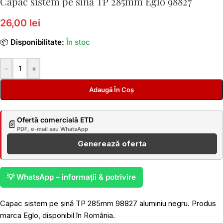
Capac sistem pe sina TP 285mm Eglo 98827
26,00 lei
📦
Disponibilitate:
În stoc
-
+
Adaugă În Coș
Ofertă comercială ETD
📄
PDF, e-mail sau WhatsApp
Generează oferta
💡 WhatsApp – informații & potrivire
Capac sistem pe șină TP 285mm 98827 aluminiu negru. Produs
marca Eglo, disponibil în România.