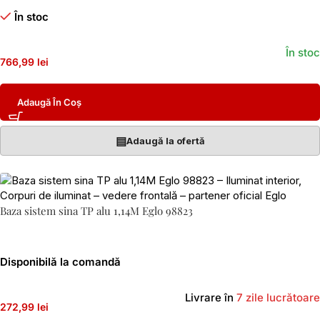
În stoc
În stoc
766,99 lei
Adaugă În Coș
▤
Adaugă la ofertă
Baza sistem sina TP alu 1,14M Eglo 98823
Disponibilă la comandă
Livrare în
7 zile lucrătoare
272,99 lei