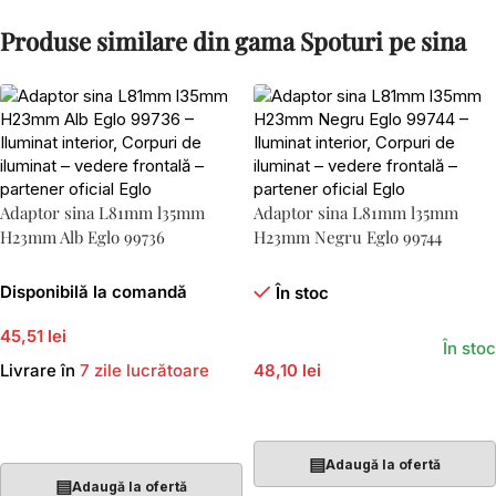
Produse similare din gama Spoturi pe sina
Adaptor sina L81mm l35mm
Adaptor sina L81mm l35mm
H23mm Alb Eglo 99736
H23mm Negru Eglo 99744
Disponibilă la comandă
În stoc
45,51 lei
În stoc
Livrare în
7 zile lucrătoare
48,10 lei
Adaugă În Coș
Adaugă În Coș
▤
Adaugă la ofertă
▤
Adaugă la ofertă