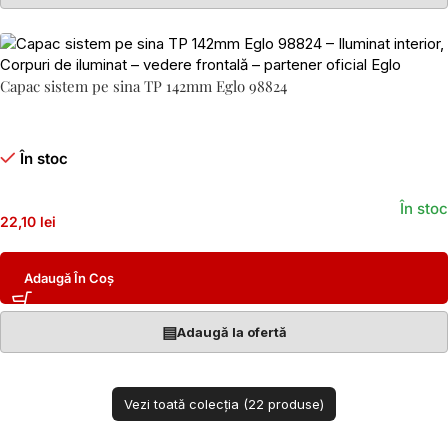
Capac sistem pe sina TP 142mm Eglo 98824
În stoc
În stoc
22,10 lei
Adaugă În Coș
▤
Adaugă la ofertă
Vezi toată colecția (22 produse)