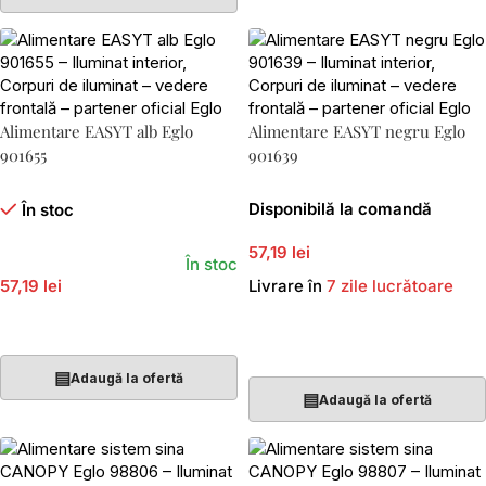
Alimentare EASYT alb Eglo
Alimentare EASYT negru Eglo
901655
901639
Disponibilă la comandă
În stoc
57,19 lei
În stoc
57,19 lei
Livrare în
7 zile lucrătoare
Adaugă În Coș
Adaugă În Coș
▤
Adaugă la ofertă
▤
Adaugă la ofertă