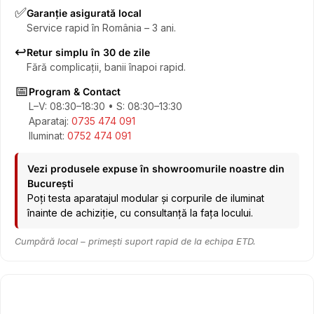
✅
Garanție asigurată local
Service rapid în România – 3 ani.
↩️
Retur simplu în 30 de zile
Fără complicații, banii înapoi rapid.
📅
Program & Contact
L–V: 08:30–18:30 • S: 08:30–13:30
Aparataj:
0735 474 091
Iluminat:
0752 474 091
Vezi produsele expuse în showroomurile noastre din
București
Poți testa aparatajul modular și corpurile de iluminat
înainte de achiziție, cu consultanță la fața locului.
Cumpără local – primești suport rapid de la echipa ETD.