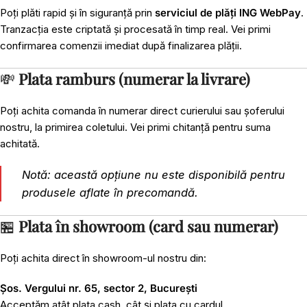
Poți plăti rapid și în siguranță prin
serviciul de plăți ING WebPay
.
Tranzacția este criptată și procesată în timp real. Vei primi
confirmarea comenzii imediat după finalizarea plății.
💸
Plata ramburs (numerar la livrare)
Poți achita comanda în numerar direct curierului sau șoferului
nostru, la primirea coletului. Vei primi chitanță pentru suma
achitată.
Notă: această opțiune nu este disponibilă pentru
produsele aflate în precomandă.
🏪
Plata în showroom (card sau numerar)
Poți achita direct în showroom-ul nostru din:
Șos. Vergului nr. 65, sector 2, București
Acceptăm atât plata cash, cât și plata cu cardul.