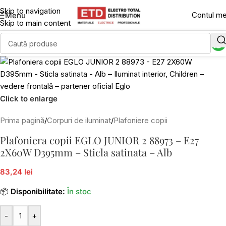
Skip to navigation
Contul m
Menu
Skip to main content
Click to enlarge
Prima pagină
/
Corpuri de iluminat
/
Plafoniere copii
Plafoniera copii EGLO JUNIOR 2 88973 – E27
2X60W D395mm – Sticla satinata – Alb
83,24 lei
📦
Disponibilitate:
În stoc
-
+