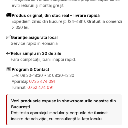
eviți retururi și montaj greșit.
🚚
Produs original, din stoc real – livrare rapidă
Expediem zilnic din București (24–48h).
Gratuit
la comenzi
> 350 lei.
✅
Garanție asigurată local
Service rapid în România.
↩️
Retur simplu în 30 de zile
Fără complicații, banii înapoi rapid.
📅
Program & Contact
L–V: 08:30–18:30 • S: 08:30–13:30
Aparataj:
0735 474 091
Iluminat:
0752 474 091
Vezi produsele expuse în showroomurile noastre din
București
Poți testa aparatajul modular și corpurile de iluminat
înainte de achiziție, cu consultanță la fața locului.