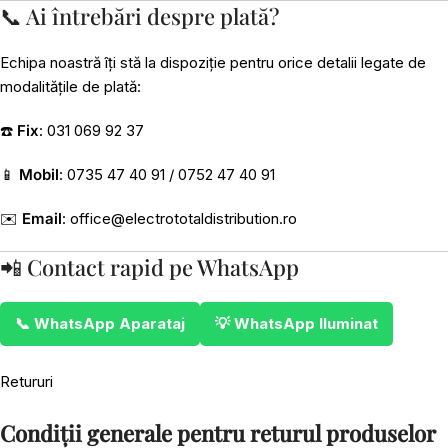
📞 Ai întrebări despre plată?
Echipa noastră îți stă la dispoziție pentru orice detalii legate de
modalitățile de plată:
☎️
Fix
: 031 069 92 37
📱
Mobil
: 0735 47 40 91 / 0752 47 40 91
✉️
Email
:
office@electrototaldistribution.ro
📲 Contact rapid pe WhatsApp
📞 WhatsApp Aparataj
💡 WhatsApp Iluminat
Retururi
Condiții generale pentru returul produselor