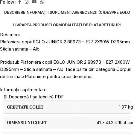
Follow:
DESCRIERE
INFORMAȚII SUPLIMENTARE
RECENZII (0)
DESPRE EGLO
LIVRAREA PRODUSELOR
MODALITĂȚI DE PLATĂ
RETURURI
Descriere
Plafoniera copii EGLO JUNIOR 2 88973 – E27 2X60W D395mm –
Sticla satinata – Alb
Produsul: Plafoniera copii EGLO JUNIOR 2 88973 – E27 2X60W
D395mm – Sticla satinata – Alb, face parte din categoria Corpuri
de iluminat>Plafoniere pentru copii de interior
Informații suplimentare
📄
Descarcă fișa tehnică PDF
GREUTATE COLET
1.97 kg
DIMENSIUNI COLET
41 × 41.2 × 10.4 cm