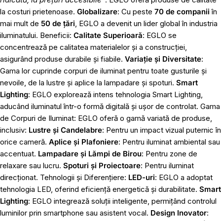
la costuri prietenoase.
Globalizare
: Cu peste
70 de companii
în
mai mult de
50 de țări
, EGLO a devenit un lider global în industria
iluminatului. Beneficii:
Calitate Superioară
: EGLO se
concentrează pe calitatea materialelor și a construcției,
asigurând produse durabile și fiabile.
Variație și Diversitate
:
Gama lor cuprinde corpuri de iluminat pentru toate gusturile și
nevoile, de la lustre și aplice la lampadare și spoturi.
Smart
Lighting
: EGLO explorează intens tehnologia Smart Lighting,
aducând iluminatul într-o formă digitală și ușor de controlat. Gama
de Corpuri de Iluminat: EGLO oferă o gamă variată de produse,
inclusiv:
Lustre și Candelabre
: Pentru un impact vizual puternic în
orice cameră.
Aplice și Plafoniere
: Pentru iluminat ambiental sau
accentuat.
Lampadare și Lămpi de Birou
: Pentru zone de
relaxare sau lucru.
Spoturi și Proiectoare
: Pentru iluminat
direcționat. Tehnologii și Diferențiere:
LED-uri
: EGLO a adoptat
tehnologia LED, oferind eficiență energetică și durabilitate.
Smart
Lighting
: EGLO integrează soluții inteligente, permițând controlul
luminilor prin smartphone sau asistent vocal.
Design Inovator
: