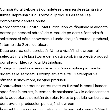
Cumpărătorul trebuie să completeze cererea de retur și să o
trimită, împreună cu 2-3 poze cu produsul vizat sau să
completeze cererea online.
Reprezentantul Electro Total Distribution va răspunde la această
cerere pe aceeași adresă de e-mail de pe care a fost primită
solicitarea și către showroom-ul unde doriți să returnați produsul,
în termen de 2 zile lucrătoare.
Daca cererea este aprobată, fă-ne o vizită în showroom-ul
selectat în 3 zile lucrătoare de la dată aprobării și predă produsul
consilierilor Electro Total Distribution.
Colegii vor printa cererea de retur in 2 exemplare pe care te
rugăm să le semnezi. 1 exemplar va fi al tău, 1 exemplar va
rămâne în showroom, însoțind produsul.
Contravaloarea produselor returnate va fi virată în contul bancar
specificat în cerere, în termen de maximum 14 zile calendaristice
de la acceptarea solicitării de retur. Nu este posibilă rambursarea
contravalorii produselor, pe loc, în showroom.
În cazul în care cererea de retur nu este aprobată, cumpărătorul