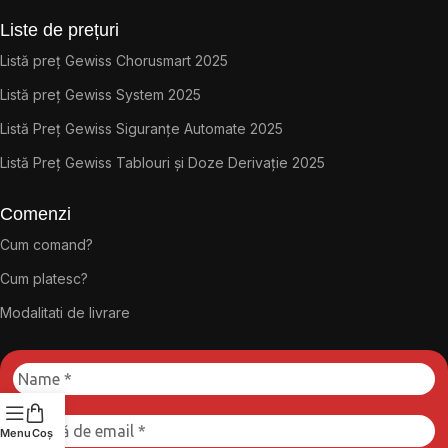
Liste de prețuri
Listă preț Gewiss Chorusmart 2025
Listă preț Gewiss System 2025
Listă Preț Gewiss Siguranțe Automate 2025
Listă Preț Gewiss Tablouri și Doze Derivație 2025
Comenzi
Cum comand?
Cum platesc?
Modalitati de livrare
Menu
Coș