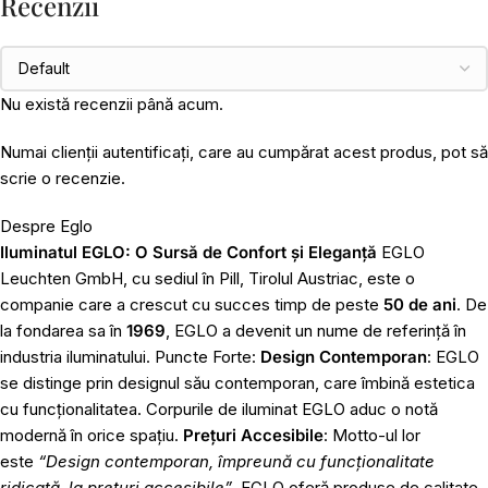
Recenzii
Nu există recenzii până acum.
Numai clienții autentificați, care au cumpărat acest produs, pot să
scrie o recenzie.
Despre Eglo
Iluminatul EGLO: O Sursă de Confort și Eleganță
EGLO
Leuchten GmbH, cu sediul în Pill, Tirolul Austriac, este o
companie care a crescut cu succes timp de peste
50 de ani
. De
la fondarea sa în
1969
, EGLO a devenit un nume de referință în
industria iluminatului. Puncte Forte:
Design Contemporan
: EGLO
se distinge prin designul său contemporan, care îmbină estetica
cu funcționalitatea. Corpurile de iluminat EGLO aduc o notă
modernă în orice spațiu.
Prețuri Accesibile
: Motto-ul lor
este
“Design contemporan, împreună cu funcționalitate
ridicată, la prețuri accesibile”
. EGLO oferă produse de calitate