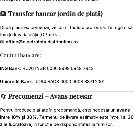
🏦
Transfer bancar (ordin de plată)
După plasarea comenzii, vei primi factura proformă. Te rugăm să
trimiți dovada plății (OP-ul) la:
📧
office@electrototaldistribution.ro
Conturi bancare:
ING Bank
: RO26 INGB 0000 9999 0848 7943
Unicredit Bank
: RO64 BACX 0000 0008 8871 2001
🔄
Precomenzi – Avans necesar
Pentru produsele aflate în precomandă, este necesar un
avans
între 10% și 30%
. Termenul de livrare estimativ este între
1 și 30
zile lucrătoare
, în funcție de disponibilitatea la furnizor.