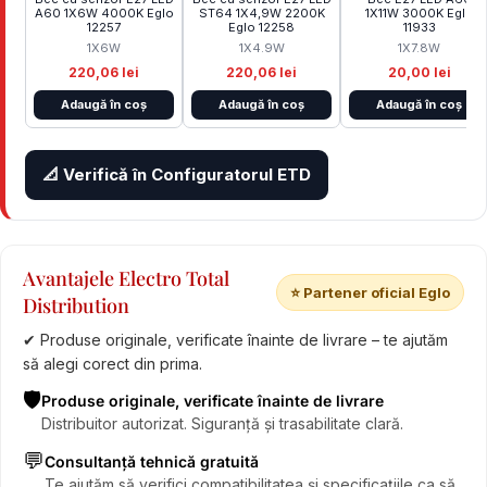
A60 1X6W 4000K Eglo
ST64 1X4,9W 2200K
1X11W 3000K Eglo
12257
Eglo 12258
11933
1X6W
1X4.9W
1X7.8W
220,06 lei
220,06 lei
20,00 lei
Adaugă în coș
Adaugă în coș
Adaugă în coș
📐 Verifică în Configuratorul ETD
Avantajele Electro Total
⭐ Partener oficial Eglo
Distribution
✔ Produse originale, verificate înainte de livrare – te ajutăm
să alegi corect din prima.
🛡️
Produse originale, verificate înainte de livrare
Distribuitor autorizat. Siguranță și trasabilitate clară.
💬
Consultanță tehnică gratuită
Te ajutăm să verifici compatibilitatea și specificațiile ca să