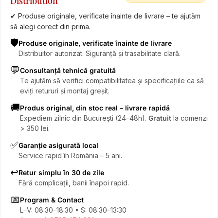
Distribution
✔ Produse originale, verificate înainte de livrare – te ajutăm
să alegi corect din prima.
🛡️
Produse originale, verificate înainte de livrare
Distribuitor autorizat. Siguranță și trasabilitate clară.
💬
Consultanță tehnică gratuită
Te ajutăm să verifici compatibilitatea și specificațiile ca să
eviți retururi și montaj greșit.
🚚
Produs original, din stoc real – livrare rapidă
Expediem zilnic din București (24–48h).
Gratuit
la comenzi
> 350 lei.
✅
Garanție asigurată local
Service rapid în România – 5 ani.
↩️
Retur simplu în 30 de zile
Fără complicații, banii înapoi rapid.
📅
Program & Contact
L–V: 08:30–18:30 • S: 08:30–13:30