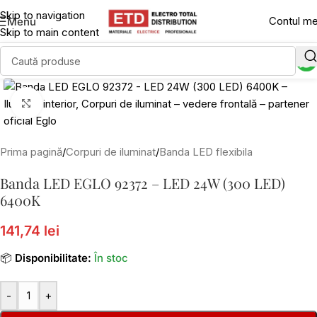
Skip to navigation
Contul m
Menu
Skip to main content
Click to enlarge
Prima pagină
/
Corpuri de iluminat
/
Banda LED flexibila
Banda LED EGLO 92372 – LED 24W (300 LED)
6400K
141,74 lei
📦
Disponibilitate:
În stoc
-
+