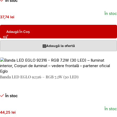
În stoc
În stoc
37,74 lei
Adaugă În Coș
▤
Adaugă la ofertă
Banda LED EGLO 92316 – RGB 7.2W (30 LED)
În stoc
În stoc
44,25 lei