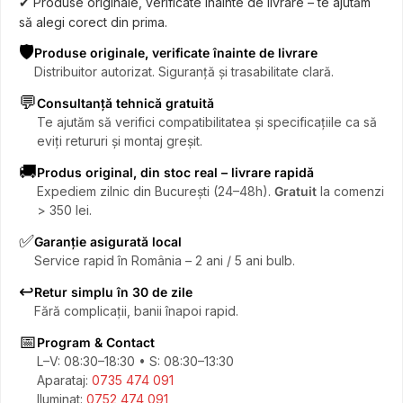
✔ Produse originale, verificate înainte de livrare – te ajutăm
să alegi corect din prima.
🛡️
Produse originale, verificate înainte de livrare
Distribuitor autorizat. Siguranță și trasabilitate clară.
💬
Consultanță tehnică gratuită
Te ajutăm să verifici compatibilitatea și specificațiile ca să
eviți retururi și montaj greșit.
🚚
Produs original, din stoc real – livrare rapidă
Expediem zilnic din București (24–48h).
Gratuit
la comenzi
> 350 lei.
✅
Garanție asigurată local
Service rapid în România – 2 ani / 5 ani bulb.
↩️
Retur simplu în 30 de zile
Fără complicații, banii înapoi rapid.
📅
Program & Contact
L–V: 08:30–18:30 • S: 08:30–13:30
Aparataj:
0735 474 091
Iluminat:
0752 474 091