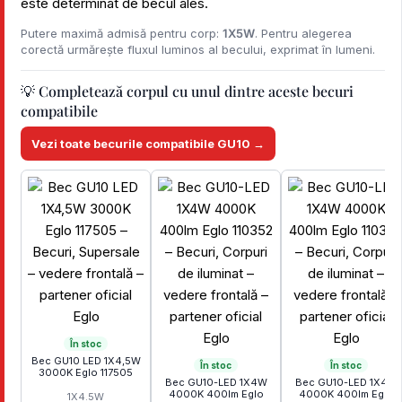
este determinat de becul ales.
Putere maximă admisă pentru corp:
1X5W
. Pentru alegerea
corectă urmărește fluxul luminos al becului, exprimat în lumeni.
💡 Completează corpul cu unul dintre aceste becuri
compatibile
Vezi toate becurile compatibile GU10 →
În stoc
Bec GU10 LED 1X4,5W
În stoc
În stoc
3000K Eglo 117505
Bec GU10-LED 1X4W
Bec GU10-LED 1X4W
4000K 400lm Eglo
4000K 400lm Eglo
1X4.5W