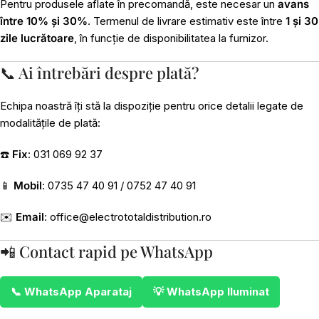
Pentru produsele aflate în precomandă, este necesar un
avans
între 10% și 30%
. Termenul de livrare estimativ este între
1 și 30
zile lucrătoare
, în funcție de disponibilitatea la furnizor.
📞 Ai întrebări despre plată?
Echipa noastră îți stă la dispoziție pentru orice detalii legate de
modalitățile de plată:
☎️
Fix
: 031 069 92 37
📱
Mobil
: 0735 47 40 91 / 0752 47 40 91
✉️
Email
:
office@electrototaldistribution.ro
📲 Contact rapid pe WhatsApp
📞 WhatsApp Aparataj
💡 WhatsApp Iluminat