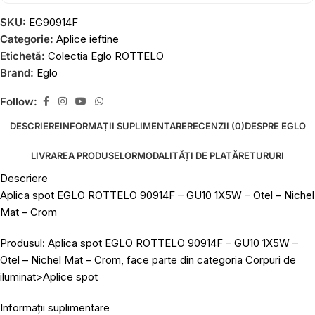
SKU:
EG90914F
Categorie:
Aplice ieftine
Etichetă:
Colectia Eglo ROTTELO
Brand:
Eglo
Follow:
DESCRIERE
INFORMAȚII SUPLIMENTARE
RECENZII (0)
DESPRE EGLO
LIVRAREA PRODUSELOR
MODALITĂȚI DE PLATĂ
RETURURI
Descriere
Aplica spot EGLO ROTTELO 90914F – GU10 1X5W – Otel – Nichel
Mat – Crom
Produsul: Aplica spot EGLO ROTTELO 90914F – GU10 1X5W –
Otel – Nichel Mat – Crom, face parte din categoria Corpuri de
iluminat>Aplice spot
Informații suplimentare