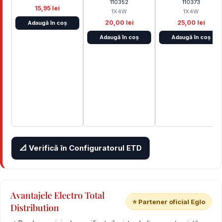
110352
110373
15,95 lei
1X4W
1X4W
20,00 lei
25,00 lei
Adaugă în coș
Adaugă în coș
Adaugă în coș
📐 Verifică în Configuratorul ETD
Avantajele Electro Total
⭐ Partener oficial Eglo
Distribution