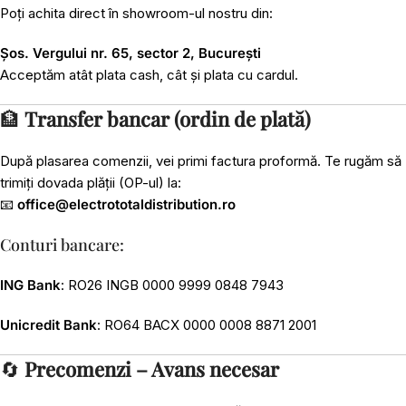
Poți achita direct în showroom-ul nostru din:
Șos. Vergului nr. 65, sector 2, București
Acceptăm atât plata cash, cât și plata cu cardul.
🏦
Transfer bancar (ordin de plată)
După plasarea comenzii, vei primi factura proformă. Te rugăm să
trimiți dovada plății (OP-ul) la:
📧
office@electrototaldistribution.ro
Conturi bancare:
ING Bank
: RO26 INGB 0000 9999 0848 7943
Unicredit Bank
: RO64 BACX 0000 0008 8871 2001
🔄
Precomenzi – Avans necesar