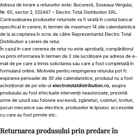
Adresa de livrare a retururilor este: Bucuresti, Soseaua Vergului,
Nr. 65, sector 2, 022447 – Electro Total Distribution SRL.
Contravaloarea produselor returnate va fi virată în contul bancar
specificat în cerere, în termen de maximum 14 zile calendaristice
de la acceptarea în scris de către Reprezentantul Electro Total
Distribution a cererii de retur.
În cazul în care cererea de retur nu este aprobată, cumpărătorul
va primi informarea în termen de 2 zile lucrătoare pe adresa de e-
mail de pe care a trimis solicitarea sau care a fost completată în
formularul online. Motivele pentru respingerea returului pot fi:
expirarea perioadei de 30 zile calendaristice, produsul nu a fost
achiziționat de pe site-ul
electrototaldistribution.ro,
asupra
produsului au fost efectuate intervenții neautorizate, prezintă
urme de uzură sau folosire excesivă, zgârieturi, ciobituri, lovituri,
șocuri mecanice sau electrice, produselor le lipsesc accesoriile
cu care au fost primite etc.
Returnarea produsului prin predare în