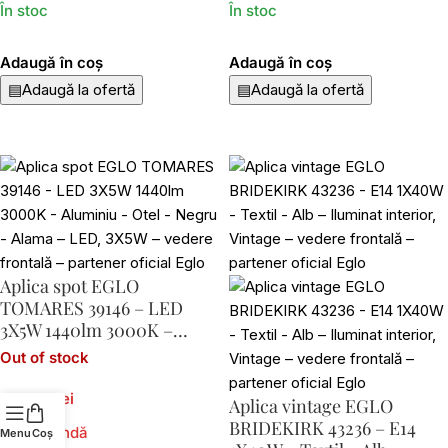
În stoc
În stoc
Adaugă în coș
Adaugă în coș
▤
Adaugă la ofertă
▤
Adaugă la ofertă
Aplica spot EGLO
TOMARES 39146 – LED
3X5W 1440lm 3000K –
Aluminiu – Otel – Negru –
Out of stock
Alama
262,60 lei
Aplica vintage EGLO
BRIDEKIRK 43236 – E14
La comandă
Menu
Coș