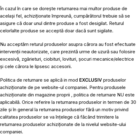
În cazul în care se dorește returnarea mai multor produse de
același fel, achiziționate împreună, cumpărătorul trebuie să se
asigure că doar unul dintre produse a fost desigilat. Returul
celorlalte produse se acceptă doar dacă sunt sigilate.
Nu acceptăm returul produselor asupra cărora au fost efectuate
intervenții neautorizate, care prezintă urme de uzură sau folosire
excesivă, zgârieturi, ciobituri, lovituri, șocuri mecanice/electrice
și cele cărora le lipsesc accesorii.
Politica de returnare se aplică in mod
EXCLUSIV
produselor
achiziționate de pe website-ul companiei. Pentru produsele
achiziționate din magazine proprii , politica de returnare NU este
aplicabilă. Orice referire la returnarea produselor in termen de 30
zile și în general la returnarea produselor fără un motiv privind
calitatea produselor se va înțelege că făcând trimitere la
returnarea produselor achiziționate de la nivelul website-ului
companiei.