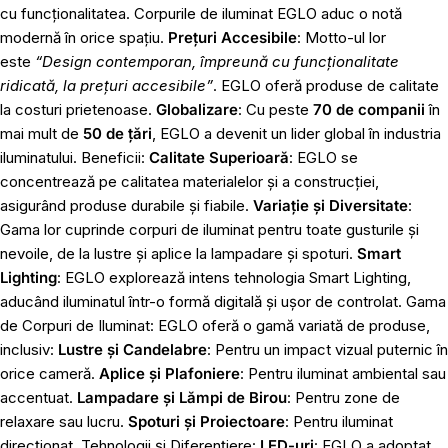
cu funcționalitatea. Corpurile de iluminat EGLO aduc o notă
modernă în orice spațiu.
Prețuri Accesibile
: Motto-ul lor
este
“Design contemporan, împreună cu funcționalitate
ridicată, la prețuri accesibile”
. EGLO oferă produse de calitate
la costuri prietenoase.
Globalizare
: Cu peste
70 de companii
în
mai mult de
50 de țări
, EGLO a devenit un lider global în industria
iluminatului. Beneficii:
Calitate Superioară
: EGLO se
concentrează pe calitatea materialelor și a construcției,
asigurând produse durabile și fiabile.
Variație și Diversitate
:
Gama lor cuprinde corpuri de iluminat pentru toate gusturile și
nevoile, de la lustre și aplice la lampadare și spoturi.
Smart
Lighting
: EGLO explorează intens tehnologia Smart Lighting,
aducând iluminatul într-o formă digitală și ușor de controlat. Gama
de Corpuri de Iluminat: EGLO oferă o gamă variată de produse,
inclusiv:
Lustre și Candelabre
: Pentru un impact vizual puternic în
orice cameră.
Aplice și Plafoniere
: Pentru iluminat ambiental sau
accentuat.
Lampadare și Lămpi de Birou
: Pentru zone de
relaxare sau lucru.
Spoturi și Proiectoare
: Pentru iluminat
direcționat. Tehnologii și Diferențiere:
LED-uri
: EGLO a adoptat