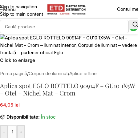
Skip to navigation
Contul m
Menu
Skip to main content
Click to enlarge
Prima pagină
/
Corpuri de iluminat
/
Aplice ieftine
Aplica spot EGLO ROTTELO 90914F – GU10 1X5W
– Otel – Nichel Mat – Crom
64,05 lei
📦
Disponibilitate:
În stoc
-
+