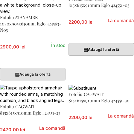
815x615x910mm Eglo 424551-03
Fotoliu ATANAMBE
La comandă
2200,00 lei
1030x905x650mm Eglo 424563-
N05
Citește Mai Mult
În stoc
2900,00 lei
▤
Adaugă la ofertă
Adaugă În Coș
▤
Adaugă la ofertă
Fotoliu CAGWAIT
815x615x910mm Eglo 424551-30
Fotoliu CAGWAIT
815x615x910mm Eglo 424551-23
La comandă
2200,00 lei
La comandă
2470,00 lei
Citește Mai Mult