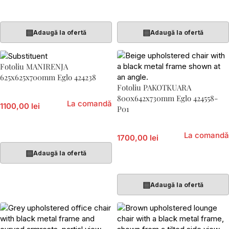
Citește Mai Mult
Citește Mai Mult
▤
▤
Adaugă la ofertă
Adaugă la ofertă
Fotoliu MANIRENJA
625x625x700mm Eglo 424238
Fotoliu PAKOTKUARA
800x642x730mm Eglo 424558-
La comandă
1100,00 lei
P01
Citește Mai Mult
La comandă
1700,00 lei
▤
Adaugă la ofertă
Adaugă În Coș
▤
Adaugă la ofertă