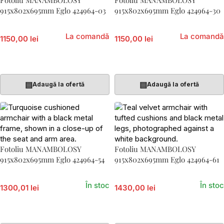
915x802x695mm Eglo 424964-03
915x802x695mm Eglo 424964-30
La comandă
La comandă
1150,00 lei
1150,00 lei
Citește Mai Mult
Citește Mai Mult
▤
▤
Adaugă la ofertă
Adaugă la ofertă
Fotoliu MANAMBOLOSY
Fotoliu MANAMBOLOSY
915x802x695mm Eglo 424964-54
915x802x695mm Eglo 424964-61
În stoc
În stoc
1300,01 lei
1430,00 lei
Adaugă În Coș
Adaugă În Coș