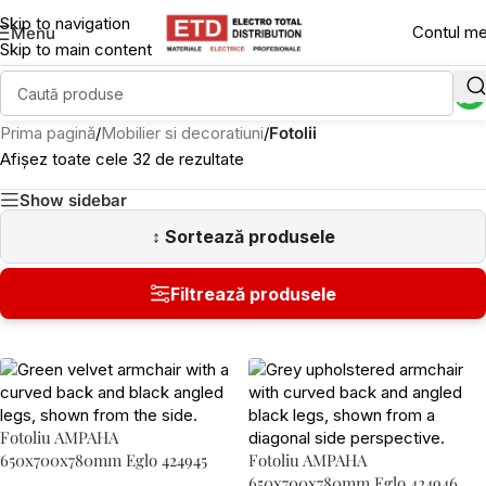
Skip to navigation
Contul m
Menu
Skip to main content
Prima pagină
/
Mobilier si decoratiuni
/
Fotolii
Afișez toate cele 32 de rezultate
Show sidebar
Fotoliu AMPAHA
650x700x780mm Eglo 424945
Fotoliu AMPAHA
650x700x780mm Eglo 424946