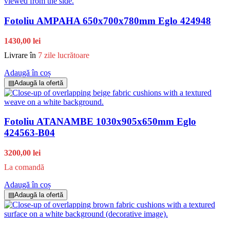
Fotoliu AMPAHA 650x700x780mm Eglo 424948
1430,00 lei
Livrare în
7 zile lucrătoare
Adaugă în coș
▤
Adaugă la ofertă
Fotoliu ATANAMBE 1030x905x650mm Eglo
424563-B04
3200,00 lei
La comandă
Adaugă în coș
▤
Adaugă la ofertă