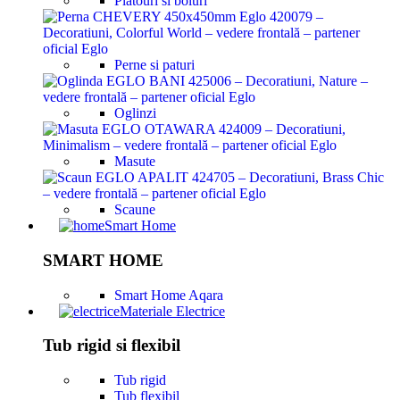
Platouri si boluri
Perne si paturi
Oglinzi
Masute
Scaune
Smart Home
SMART HOME
Smart Home Aqara
Materiale Electrice
Tub rigid si flexibil
Tub rigid
Tub flexibil