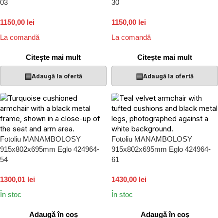
03
30
1150,00 lei
1150,00 lei
La comandă
La comandă
Citește mai mult
Citește mai mult
▤
▤
Adaugă la ofertă
Adaugă la ofertă
Fotoliu MANAMBOLOSY
Fotoliu MANAMBOLOSY
915x802x695mm Eglo 424964-
915x802x695mm Eglo 424964-
54
61
1300,01 lei
1430,00 lei
În stoc
În stoc
Adaugă în coș
Adaugă în coș