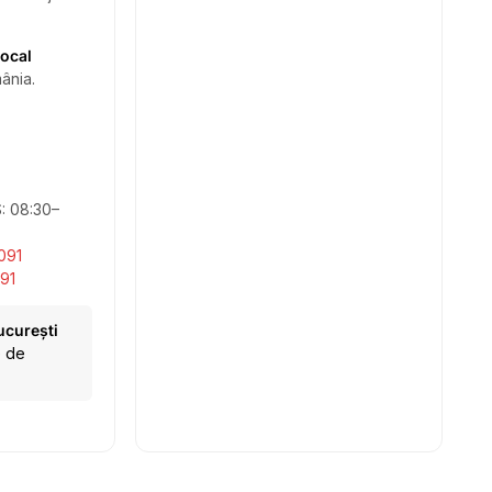
local
ânia.
S: 08:30–
091
91
ucurești
e de