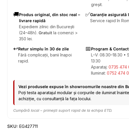
greșit.
🚚
✅
Produs original, din stoc real –
Garanție asigurată 
livrare rapidă
Service rapid în Rom
Expediem zilnic din București
(24–48h).
Gratuit
la comenzi >
350 lei.
↩️
📅
Retur simplu în 30 de zile
Program & Contact
Fără complicații, banii înapoi
L–V: 08:30–18:30 • 
rapid.
13:30
Aparataj:
0735 474 
Iluminat:
0752 474 0
Vezi produsele expuse în showroomurile noastre din B
Poți testa aparatajul modular și corpurile de iluminat înaint
achiziție, cu consultanță la fața locului.
Cumpără local – primești suport rapid de la echipa ETD.
SKU:
EG427711