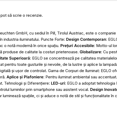
 pot să scrie o recenzie.
chten GmbH, cu sediul în Pill, Tirolul Austriac, este o compani
n industria iluminatului. Puncte Forte:
Design Contemporan
: EGL
uc o notă modernă în orice spațiu.
Prețuri Accesibile
: Motto-ul lo
ă produse de calitate la costuri prietenoase.
Globalizare
: Cu pes
itate Superioară
: EGLO se concentrează pe calitatea materialelor ș
t pentru toate gusturile și nevoile, de la lustre și aplice la lampad
digitală și ușor de controlat. Gama de Corpuri de Iluminat: EGLO o
eră.
Aplice și Plafoniere
: Pentru iluminat ambiental sau accentuat
at. Tehnologii și Diferențiere:
LED-uri
: EGLO a adoptat tehnologia L
trolul luminilor prin smartphone sau asistent vocal.
Design Inovat
uminează spațiile, ci și aduce o notă de stil și funcționalitate în