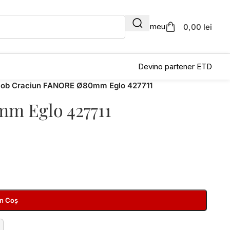
Contul meu
0,00 lei
Devino partener ETD
lob Craciun FANORE Ø80mm Eglo 427711
m Eglo 427711
În Coș