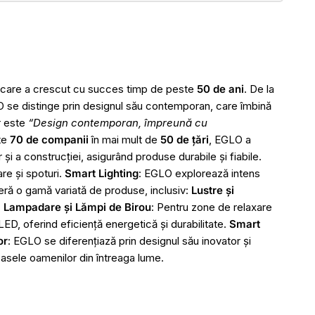
e care a crescut cu succes timp de peste
50 de ani
. De la
O se distinge prin designul său contemporan, care îmbină
r este
“Design contemporan, împreună cu
te
70 de companii
în mai mult de
50 de țări
, EGLO a
i a construcției, asigurând produse durabile și fiabile.
are și spoturi.
Smart Lighting
: EGLO explorează intens
feră o gamă variată de produse, inclusiv:
Lustre și
.
Lampadare și Lămpi de Birou
: Pentru zone de relaxare
ED, oferind eficiență energetică și durabilitate.
Smart
or
: EGLO se diferențiază prin designul său inovator și
 casele oamenilor din întreaga lume.