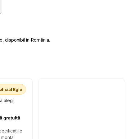
 disponibil în România.
oficial Eglo
să alegi
ă gratuită
ecificațiile
i montaj