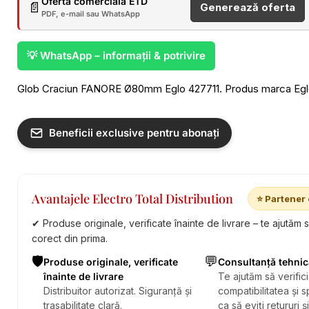
Ofertă comercială ETD
📄
Generează oferta
PDF, e-mail sau WhatsApp
💡 WhatsApp – informații & potrivire
Glob Craciun FANORE Ø80mm Eglo 427711. Produs marca Eglo,
Beneficii exclusive pentru abonați
Avantajele Electro Total Distribution
⭐ Partener 
✔ Produse originale, verificate înainte de livrare – te ajutăm 
corect din prima.
🛡️
💬
Produse originale, verificate
Consultanță tehnic
înainte de livrare
Te ajutăm să verifici
Distribuitor autorizat. Siguranță și
compatibilitatea și sp
trasabilitate clară.
ca să eviți retururi ș