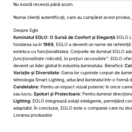
Nu există recenzii până acum.
Numai clienții autentificați, care au cumpărat acest produs,
Despre Eglo
Iluminatul EGLO: O Sursă de Confort și Eleganță
EGLO Leu
fondarea sa în
1969
, EGLO a devenit un nume de referință î
estetica cu funcționalitatea. Corpurile de iluminat EGLO ad
funcționalitate ridicată, la prețuri accesibile”
. EGLO ofer
devenit un lider global în industria iluminatului. Beneficii:
Cal
Variație și Diversitate
: Gama lor cuprinde corpuri de ilumina
tehnologia Smart Lighting, aducând iluminatul într-o formă 
Candelabre
: Pentru un impact vizual puternic în orice cam
sau lucru.
Spoturi și Proiectoare
: Pentru iluminat direcțion
Lighting
: EGLO integrează soluții inteligente, permițând con
adaptabil. În concluzie, EGLO este o companie care nu doar l
Livrarea produselor