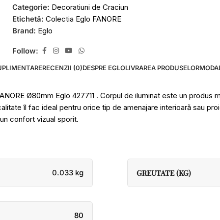
Categorie:
Decoratiuni de Craciun
Etichetă:
Colectia Eglo FANORE
Brand:
Eglo
Follow:
UPLIMENTARE
RECENZII (0)
DESPRE EGLO
LIVRAREA PRODUSELOR
MODAL
FANORE Ø80mm Eglo 427711 . Corpul de iluminat este un produs marc
 calitate îl fac ideal pentru orice tip de amenajare interioară sau 
 un confort vizual sporit.
0.033 kg
GREUTATE (KG)
80