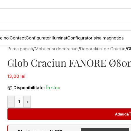
e noi
Contact
Configurator Iluminat
Configurator sina magnetica
Prima pagină
/
Mobilier si decoratiuni
/
Decoratiuni de Craciun
/
G
Glob Craciun FANORE Ø80m
13,00 lei
📦
Disponibilitate:
În stoc
-
+
Adaugă 