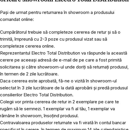
Pași de urmat pentru returnarea în showroom a produsului
comandat online:
Cumpărătorul trebuie să completeze cererea de retur și să o
trimită, împreună cu 2-3 poze cu produsul vizat sau să
completeze cererea online.
Reprezentantul Electro Total Distribution va răspunde la această
cerere pe aceeași adresă de e-mail de pe care a fost primită
solicitarea și către showroom-ul unde doriți să returnați produsul,
în termen de 2 zile lucrătoare.
Daca cererea este aprobată, fă-ne o vizită în showroom-ul
selectat în 3 zile lucrătoare de la dată aprobării și predă produsul
consilierilor Electro Total Distribution.
Colegii vor printa cererea de retur in 2 exemplare pe care te
rugăm să le semnezi. 1 exemplar va fi al tău, 1 exemplar va
rămâne în showroom, însoțind produsul.
Contravaloarea produselor returnate va fi virată în contul bancar
specificat în cerere, în termen de maximum 14 zile calendaristice