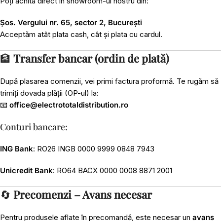
Poți achita direct în showroom-ul nostru din:
Șos. Vergului nr. 65, sector 2, București
Acceptăm atât plata cash, cât și plata cu cardul.
🏦
Transfer bancar (ordin de plată)
După plasarea comenzii, vei primi factura proformă. Te rugăm să
trimiți dovada plății (OP-ul) la:
📧
office@electrototaldistribution.ro
Conturi bancare:
ING Bank
: RO26 INGB 0000 9999 0848 7943
Unicredit Bank
: RO64 BACX 0000 0008 8871 2001
🔄
Precomenzi – Avans necesar
Pentru produsele aflate în precomandă, este necesar un
avans