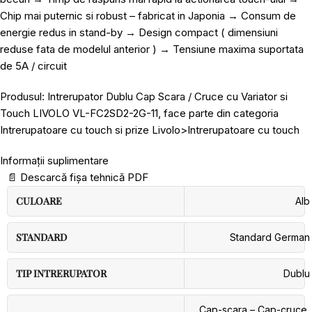
Chip mai puternic si robust – fabricat in Japonia → Consum de
energie redus in stand-by → Design compact ( dimensiuni
reduse fata de modelul anterior ) → Tensiune maxima suportata
de 5A / circuit
Produsul: Intrerupator Dublu Cap Scara / Cruce cu Variator si
Touch LIVOLO VL-FC2SD2-2G-11, face parte din categoria
Intrerupatoare cu touch si prize Livolo>Intrerupatoare cu touch
Informații suplimentare
📄
Descarcă fișa tehnică PDF
CULOARE
Alb
STANDARD
Standard German
TIP INTRERUPATOR
Dublu
Cap-scara – Cap-cruce
,