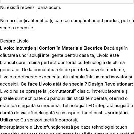
Nu există recenzii până acum.
Numai clienții autentificați, care au cumpărat acest produs, pot să
scrie o recenzie.
Despre Livolo
Livolo: Inovație și Confort în Materiale Electrice
Dacă ești în
căutarea unor soluții inteligente pentru casa ta, Livolo este
brandul care îmbină perfect confortul cu tehnologia de ultimă
generație. De la comutatoarele de perete la prizele moderne,
Livolo redefinește experiența utilizatorului într-un mod inovator și
accesibil.
Ce face Livolo atât de special?
Design Revoluționar
:
Livolo nu se oprește la „comutatorul” clasic. Întrerupătoarele și
prizele sunt echipate cu panouri din sticlă temperată, oferind o
estetică elegantă și modernă. Tehnologia LED integrată asigură o
durată de viață îndelungată și un aspect funcțional.
Ușurință în
Utilizare
: Cu senzori tactili încorporați,
întrerupătoarele
Livolo
funcționează pe baza tehnologiei touch