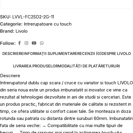
SKU:
LVVL-FC2SD2-2G-11
Categorie:
Intrerupatoare cu touch
Brand:
Livolo
Follow:
DESCRIERE
INFORMAȚII SUPLIMENTARE
RECENZII (0)
DESPRE LIVOLO
LIVRAREA PRODUSELOR
MODALITĂȚI DE PLATĂ
RETURURI
Descriere
Intrerupatorul dublu cap scara / cruce cu variator si touch LIVOLO
din seria noua este un produs imbunatatit si inovator ce vine ca
rezultat al tehnologiei dezvoltate in ani de studii si cercetari. Este
un produs practic, fabricat din materiale de calitate si rezistent in
timp, ce ofera utilitate si confort casei tale. Se monteaza in doza
rotunda sau patrata cu distanta dintre suruburi 60mm. Imbunatatiri
fata de seria veche: → Compatibilitate cu mai multe tipuri de
becuri → Timp de raspuns mai rapid la actionarea touch-ului →