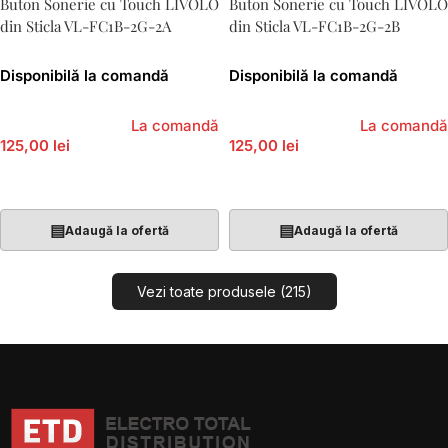
Buton Sonerie cu Touch LIVOLO
Buton Sonerie cu Touch LIVOLO
din Sticla VL-FC1B-2G-2A
din Sticla VL-FC1B-2G-2B
Disponibilă la comandă
Disponibilă la comandă
La comandă
La comandă
125,00 lei
125,00 lei
Adaugă În Coș
Adaugă În Coș
▤
▤
Adaugă la ofertă
Adaugă la ofertă
Vezi toate produsele (215)