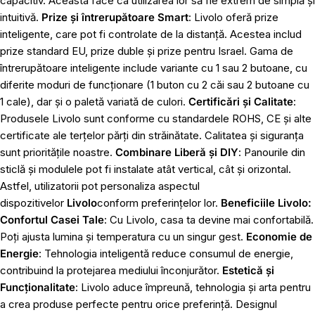
capacitiv. Aceasta face ca utilizarea lor să fie extrem de simplă și
intuitivă.
Prize și întrerupătoare Smart
: Livolo oferă prize
inteligente, care pot fi controlate de la distanță. Acestea includ
prize standard EU, prize duble și prize pentru Israel. Gama de
întrerupătoare inteligente include variante cu 1 sau 2 butoane, cu
diferite moduri de funcționare (1 buton cu 2 căi sau 2 butoane cu
1 cale), dar și o paletă variată de culori.
Certificări și Calitate
:
Produsele Livolo sunt conforme cu standardele ROHS, CE și alte
certificate ale terțelor părți din străinătate. Calitatea și siguranța
sunt prioritățile noastre.
Combinare Liberă și DIY
: Panourile din
sticlă și modulele pot fi instalate atât vertical, cât și orizontal.
Astfel, utilizatorii pot personaliza aspectul
dispozitivelor
Livolo
conform preferințelor lor.
Beneficiile Livolo:
Confortul Casei Tale
: Cu Livolo, casa ta devine mai confortabilă.
Poți ajusta lumina și temperatura cu un singur gest.
Economie de
Energie
: Tehnologia inteligentă reduce consumul de energie,
contribuind la protejarea mediului înconjurător.
Estetică și
Funcționalitate
: Livolo aduce împreună, tehnologia și arta pentru
a crea produse perfecte pentru orice preferință. Designul