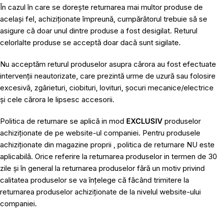
În cazul în care se dorește returnarea mai multor produse de
același fel, achiziționate împreună, cumpărătorul trebuie să se
asigure că doar unul dintre produse a fost desigilat. Returul
celorlalte produse se acceptă doar dacă sunt sigilate.
Nu acceptăm returul produselor asupra cărora au fost efectuate
intervenții neautorizate, care prezintă urme de uzură sau folosire
excesivă, zgârieturi, ciobituri, lovituri, șocuri mecanice/electrice
și cele cărora le lipsesc accesorii.
Politica de returnare se aplică in mod
EXCLUSIV
produselor
achiziționate de pe website-ul companiei. Pentru produsele
achiziționate din magazine proprii , politica de returnare NU este
aplicabilă. Orice referire la returnarea produselor in termen de 30
zile și în general la returnarea produselor fără un motiv privind
calitatea produselor se va înțelege că făcând trimitere la
returnarea produselor achiziționate de la nivelul website-ului
companiei.