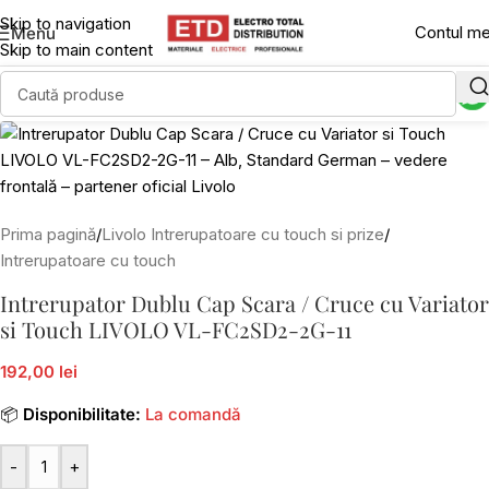
Skip to navigation
Contul m
Menu
Skip to main content
Prima pagină
/
Livolo Intrerupatoare cu touch si prize
/
Intrerupatoare cu touch
Intrerupator Dublu Cap Scara / Cruce cu Variator
si Touch LIVOLO VL-FC2SD2-2G-11
192,00 lei
📦
Disponibilitate:
La comandă
-
+