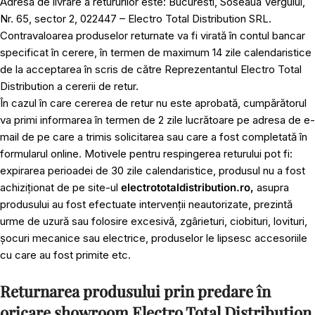
Adresa de livrare a retururilor este: Bucuresti, Soseaua Vergului,
Nr. 65, sector 2, 022447 – Electro Total Distribution SRL.
Contravaloarea produselor returnate va fi virată în contul bancar
specificat în cerere, în termen de maximum 14 zile calendaristice
de la acceptarea în scris de către Reprezentantul Electro Total
Distribution a cererii de retur.
În cazul în care cererea de retur nu este aprobată, cumpărătorul
va primi informarea în termen de 2 zile lucrătoare pe adresa de e-
mail de pe care a trimis solicitarea sau care a fost completată în
formularul online. Motivele pentru respingerea returului pot fi:
expirarea perioadei de 30 zile calendaristice, produsul nu a fost
achiziționat de pe site-ul
electrototaldistribution.ro,
asupra
produsului au fost efectuate intervenții neautorizate, prezintă
urme de uzură sau folosire excesivă, zgârieturi, ciobituri, lovituri,
șocuri mecanice sau electrice, produselor le lipsesc accesoriile
cu care au fost primite etc.
Returnarea produsului prin predare în
oricare showroom Electro Total Distribution