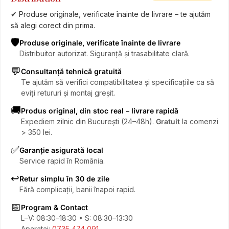
✔ Produse originale, verificate înainte de livrare – te ajutăm
să alegi corect din prima.
🛡️
Produse originale, verificate înainte de livrare
Distribuitor autorizat. Siguranță și trasabilitate clară.
💬
Consultanță tehnică gratuită
Te ajutăm să verifici compatibilitatea și specificațiile ca să
eviți retururi și montaj greșit.
🚚
Produs original, din stoc real – livrare rapidă
Expediem zilnic din București (24–48h).
Gratuit
la comenzi
> 350 lei.
✅
Garanție asigurată local
Service rapid în România.
↩️
Retur simplu în 30 de zile
Fără complicații, banii înapoi rapid.
📅
Program & Contact
L–V: 08:30–18:30 • S: 08:30–13:30
Aparataj:
0735 474 091