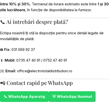
între 10% și 30%
. Termenul de livrare estimativ este între
1 și 30
zile lucrătoare
, în funcție de disponibilitatea la furnizor.
📞 Ai întrebări despre plată?
Echipa noastră îți stă la dispoziție pentru orice detalii legate de
modalitățile de plată:
☎️
Fix
: 031 069 92 37
📱
Mobil
: 0735 47 40 91 / 0752 47 40 91
✉️
Email
:
office@electrototaldistribution.ro
📲 Contact rapid pe WhatsApp
📞 WhatsApp Aparataj
💡 WhatsApp Iluminat