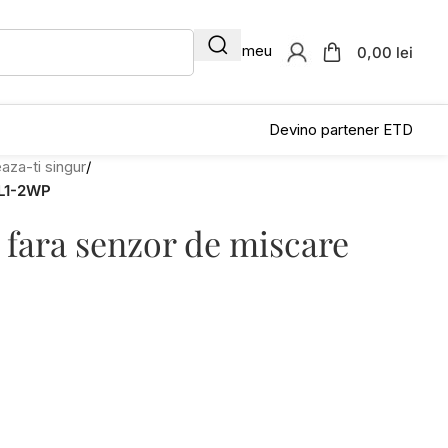
Contul meu
0,00 lei
Devino partener ETD
aza-ti singur
/
CL1-2WP
fara senzor de miscare