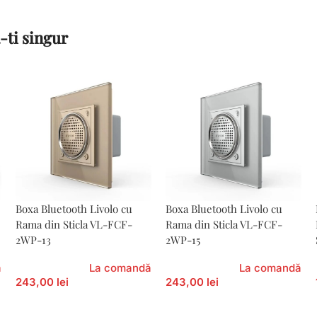
-ti singur
Boxa Bluetooth Livolo cu
Boxa Bluetooth Livolo cu
Rama din Sticla VL-FCF-
Rama din Sticla VL-FCF-
2WP-13
2WP-15
ă
La comandă
La comandă
243,00 lei
243,00 lei
Adaugă În Coș
Adaugă În Coș