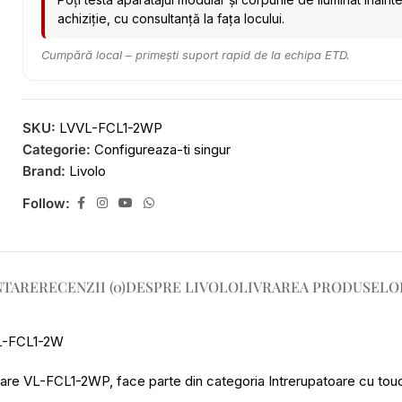
achiziție, cu consultanță la fața locului.
Cumpără local – primești suport rapid de la echipa ETD.
SKU:
LVVL-FCL1-2WP
Categorie:
Configureaza-ti singur
Brand:
Livolo
Follow:
NTARE
RECENZII (0)
DESPRE LIVOLO
LIVRAREA PRODUSELO
VL-FCL1-2W
e VL-FCL1-2WP, face parte din categoria Intrerupatoare cu touch