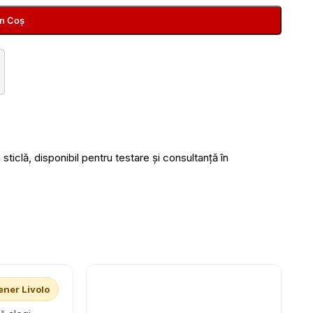
În Coș
ticlă, disponibil pentru testare și consultanță în
ener Livolo