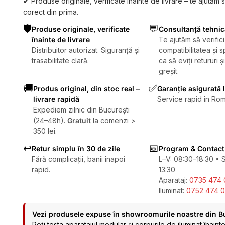
✔ Produse originale, verificate înainte de livrare – te ajutăm 
corect din prima.
🛡️
💬
Produse originale, verificate
Consultanță tehnic
înainte de livrare
Te ajutăm să verifici
Distribuitor autorizat. Siguranță și
compatibilitatea și sp
trasabilitate clară.
ca să eviți retururi ș
greșit.
🚚
✅
Produs original, din stoc real –
Garanție asigurată 
livrare rapidă
Service rapid în Rom
Expediem zilnic din București
(24–48h).
Gratuit
la comenzi >
350 lei.
↩️
📅
Retur simplu în 30 de zile
Program & Contact
Fără complicații, banii înapoi
L–V: 08:30–18:30 • 
rapid.
13:30
Aparataj:
0735 474 
Iluminat:
0752 474 0
Vezi produsele expuse în showroomurile noastre din B
Poți testa aparatajul modular și corpurile de iluminat înaint