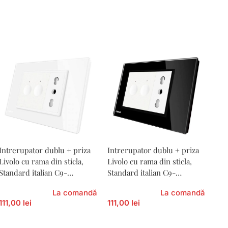
Intrerupator dublu + priza
Intrerupator dublu + priza
Livolo cu rama din sticla,
Livolo cu rama din sticla,
Standard italian C9-
Standard italian C9-
782000211/1IT-81
782000211/1IT-82
La comandă
La comandă
111,00 lei
111,00 lei
Adaugă În Coș
Adaugă În Coș