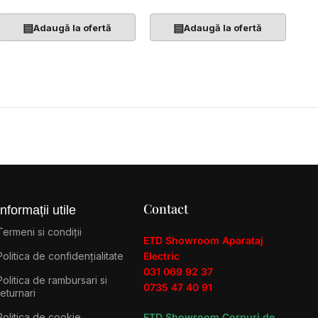
▤
▤
Adaugă la ofertă
Adaugă la ofertă
Contact
Informații utile
Termeni si condiții
ETD Showroom Aparataj
Politica de confidențialitate
Electric
031 069 92 37
Politica de rambursari si
0735 47 40 91
returnari
Politica de cookie
ETD Showroom Corpuri de