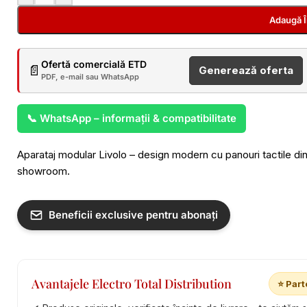
Adaugă 
Ofertă comercială ETD
📄
Generează oferta
PDF, e-mail sau WhatsApp
📞 WhatsApp – informații & compatibilitate
Aparataj modular Livolo – design modern cu panouri tactile din s
showroom.
Beneficii exclusive pentru abonați
Avantajele Electro Total Distribution
⭐ Part