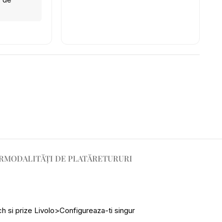
R
MODALITĂȚI DE PLATĂ
RETURURI
 si prize Livolo>Configureaza-ti singur