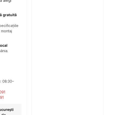
să alegi
ă gratuită
ecificațiile
i montaj
local
ânia.
S: 08:30–
091
91
ucurești
e de