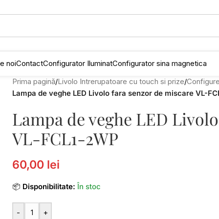
e noi
Contact
Configurator Iluminat
Configurator sina magnetica
Prima pagină
/
Livolo Intrerupatoare cu touch si prize
/
Configure
Lampa de veghe LED Livolo fara senzor de miscare VL-F
Lampa de veghe LED Livolo 
VL-FCL1-2WP
60,00 lei
📦
Disponibilitate:
În stoc
-
+