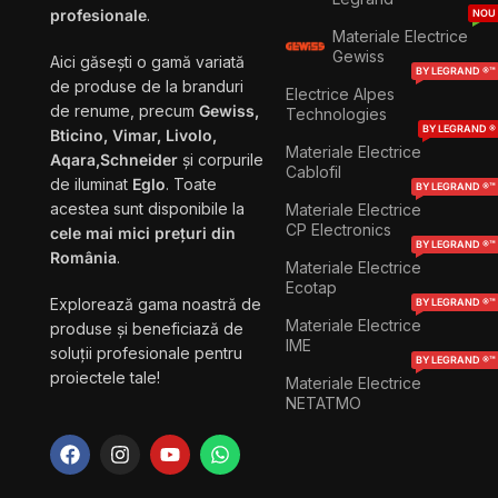
profesionale
.
NOU
Materiale Electrice
Gewiss
Aici găsești o gamă variată
BY LEGRAND ®™
de produse de la branduri
Electrice Alpes
de renume, precum
Gewiss,
Technologies
BY LEGRAND ®
Bticino, Vimar, Livolo,
Materiale Electrice
Aqara,Schneider
și corpurile
Cablofil
de iluminat
Eglo
. Toate
BY LEGRAND ®™
acestea sunt disponibile la
Materiale Electrice
CP Electronics
cele mai mici prețuri din
BY LEGRAND ®™
România
.
Materiale Electrice
Ecotap
Explorează gama noastră de
BY LEGRAND ®™
Materiale Electrice
produse și beneficiază de
IME
soluții profesionale pentru
BY LEGRAND ®™
proiectele tale!
Materiale Electrice
NETATMO