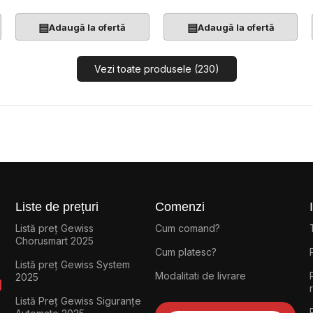
▤
▤
Adaugă la ofertă
Adaugă la ofertă
Vezi toate produsele (230)
Liste de prețuri
Comenzi
Listă preț Gewiss
Cum comand?
Chorusmart 2025
Cum platesc?
Listă preț Gewiss System
Modalitati de livrare
2025
Listă Preț Gewiss Siguranțe