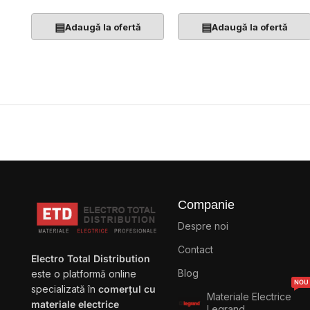
▤
▤
Adaugă la ofertă
Adaugă la ofertă
Companie
Despre noi
Contact
Electro Total Distribution
Blog
este o platformă online
NOU
specializată în
comerțul cu
Materiale Electrice
materiale electrice
Legrand