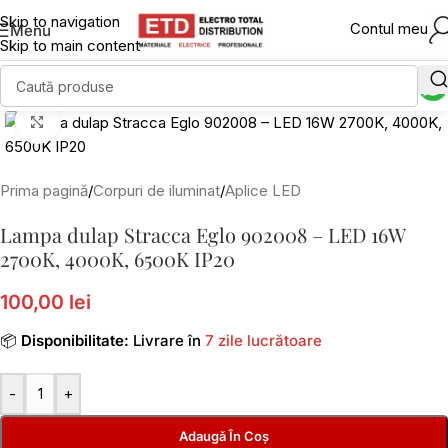
Skip to navigation
Contul meu
Menu
Skip to main content
Click to enlarge
Prima pagină
/
Corpuri de iluminat
/
Aplice LED
Lampa dulap Stracca Eglo 902008 – LED 16W
2700K, 4000K, 6500K IP20
100,00 lei
📦
Disponibilitate:
Livrare în
7 zile lucrătoare
-
+
Adaugă În Coș