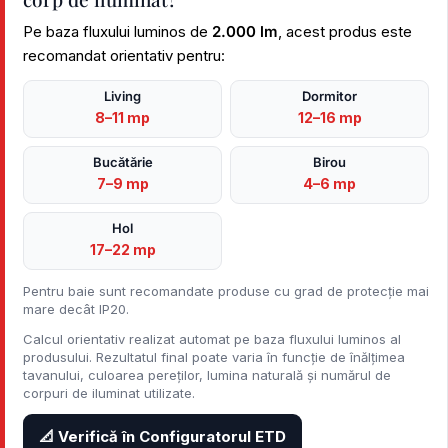
Pe baza fluxului luminos de
2.000 lm
, acest produs este
recomandat orientativ pentru:
Living
Dormitor
8–11 mp
12–16 mp
Bucătărie
Birou
7–9 mp
4–6 mp
Hol
17–22 mp
Pentru baie sunt recomandate produse cu grad de protecție mai
mare decât IP20.
Calcul orientativ realizat automat pe baza fluxului luminos al
produsului. Rezultatul final poate varia în funcție de înălțimea
tavanului, culoarea pereților, lumina naturală și numărul de
corpuri de iluminat utilizate.
📐 Verifică în Configuratorul ETD