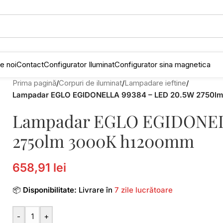
e noi
Contact
Configurator Iluminat
Configurator sina magnetica
Prima pagină
/
Corpuri de iluminat
/
Lampadare ieftine
/
Lampadar EGLO EGIDONELLA 99384 – LED 20.5W 2750l
Lampadar EGLO EGIDONELL
2750lm 3000K h1200mm
658,91 lei
📦
Disponibilitate:
Livrare în
7 zile lucrătoare
-
+