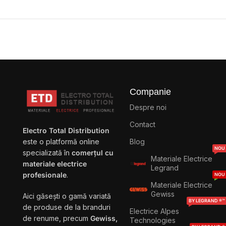
Companie
Despre noi
Contact
Electro Total Distribution
Blog
este o platformă online
NOU
specializată în
comerțul cu
Materiale Electrice
materiale electrice
Legrand
profesionale
.
NOU
Materiale Electrice
Gewiss
Aici găsești o gamă variată
BY LEGRAND ®™
de produse de la branduri
Electrice Alpes
de renume, precum
Gewiss,
Technologies