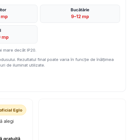
tor
Bucătărie
2 mp
9–12 mp
l
0 mp
i mare decât IP20.
dusului. Rezultatul final poate varia în funcție de înălțimea
ri de iluminat utilizate.
oficial Eglo
să alegi
ă gratuită