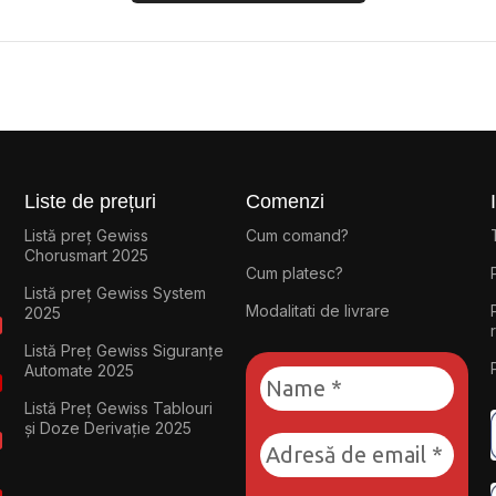
Liste de prețuri
Comenzi
Listă preț Gewiss
Cum comand?
Chorusmart 2025
Cum platesc?
Listă preț Gewiss System
Modalitati de livrare
2025
Listă Preț Gewiss Siguranțe
Automate 2025
Listă Preț Gewiss Tablouri
și Doze Derivație 2025