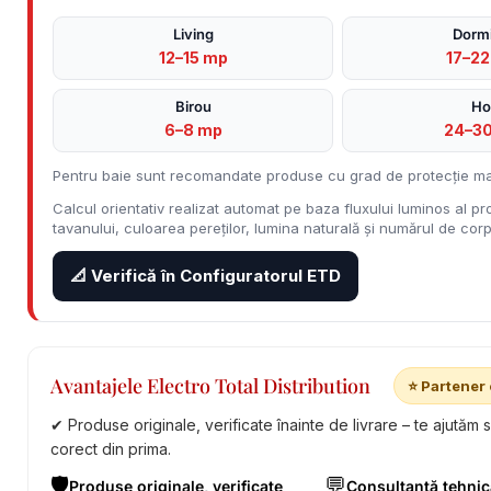
Living
Dormi
12–15 mp
17–2
Birou
Ho
6–8 mp
24–3
Pentru baie sunt recomandate produse cu grad de protecție ma
Calcul orientativ realizat automat pe baza fluxului luminos al pro
tavanului, culoarea pereților, lumina naturală și numărul de corpu
📐 Verifică în Configuratorul ETD
Avantajele Electro Total Distribution
⭐ Partener 
✔ Produse originale, verificate înainte de livrare – te ajutăm 
corect din prima.
🛡️
💬
Produse originale, verificate
Consultanță tehnic