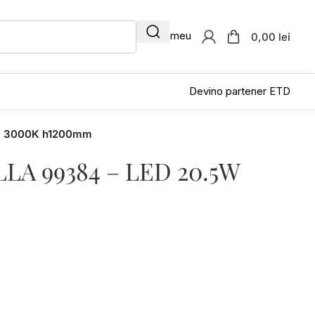
Contul meu
0,00 lei
Devino partener ETD
m 3000K h1200mm
A 99384 – LED 20.5W