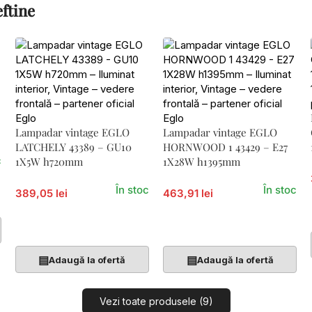
ftine
Lampadar vintage EGLO
Lampadar vintage EGLO
LATCHELY 43389 – GU10
HORNWOOD 1 43429 – E27
c
1X5W h720mm
1X28W h1395mm
În stoc
În stoc
389,05 lei
463,91 lei
Adaugă În Coș
Adaugă În Coș
▤
▤
Adaugă la ofertă
Adaugă la ofertă
Vezi toate produsele (9)