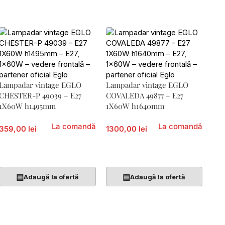
Lampadar vintage EGLO
Lampadar vintage EGLO
CHESTER-P 49039 – E27
COVALEDA 49877 – E27
1X60W h1495mm
1X60W h1640mm
La comandă
La comandă
359,00 lei
1300,00 lei
Citește Mai Mult
Citește Mai Mult
▤
▤
Adaugă la ofertă
Adaugă la ofertă