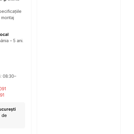
ecificațiile
i montaj
local
ânia – 5 ani.
S: 08:30–
091
91
ucurești
e de