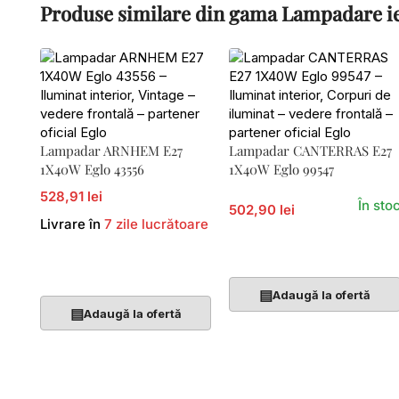
Produse similare din gama Lampadare ie
Lampadar ARNHEM E27
Lampadar CANTERRAS E27
1X40W Eglo 43556
1X40W Eglo 99547
528,91 lei
În sto
502,90 lei
Livrare în
7 zile lucrătoare
Adaugă În Coș
Adaugă În Coș
▤
Adaugă la ofertă
▤
Adaugă la ofertă