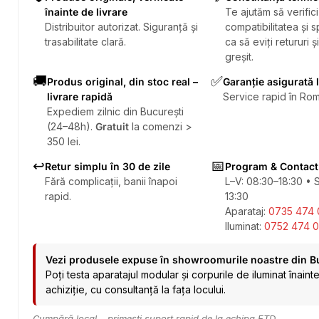
înainte de livrare
Te ajutăm să verifici
Distribuitor autorizat. Siguranță și
compatibilitatea și sp
trasabilitate clară.
ca să eviți retururi ș
greșit.
🚚
✅
Produs original, din stoc real –
Garanție asigurată 
livrare rapidă
Service rapid în Rom
Expediem zilnic din București
(24–48h).
Gratuit
la comenzi >
350 lei.
↩️
📅
Retur simplu în 30 de zile
Program & Contact
Fără complicații, banii înapoi
L–V: 08:30–18:30 • 
rapid.
13:30
Aparataj:
0735 474 
Iluminat:
0752 474 0
Vezi produsele expuse în showroomurile noastre din B
Poți testa aparatajul modular și corpurile de iluminat înaint
achiziție, cu consultanță la fața locului.
Cumpără local – primești suport rapid de la echipa ETD.