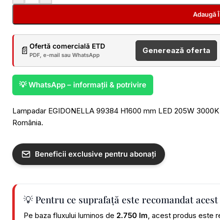
Adaugă 
Ofertă comercială ETD
📄
Generează oferta
PDF, e-mail sau WhatsApp
💡 WhatsApp – informații & potrivire
Lampadar EGIDONELLA 99384 H1600 mm LED 205W 3000K oțel n
România.
Beneficii exclusive pentru abonați
💡 Pentru ce suprafață este recomandat acest
Pe baza fluxului luminos de
2.750 lm
, acest produs este r