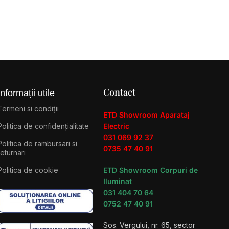
Contact
Informații utile
Termeni si condiții
ETD Showroom Aparataj
Politica de confidențialitate
Electric
031 069 92 37
Politica de rambursari si
0735 47 40 91
returnari
Politica de cookie
ETD Showroom Corpuri de
Iluminat
031 404 70 64
0752 47 40 91
Sos. Vergului, nr. 65, sector