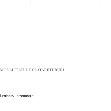
MODALITĂȚI DE PLATĂ
RETURURI
iluminat>Lampadare