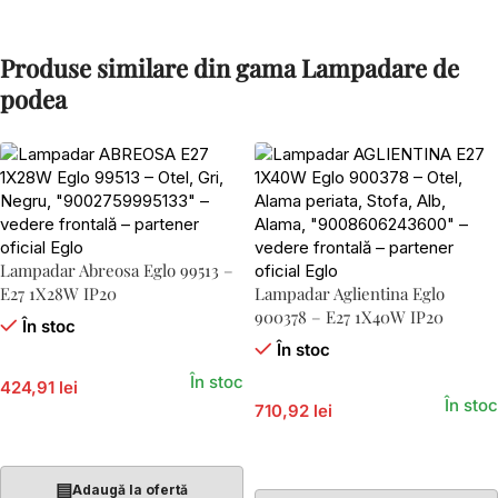
Produse similare din gama Lampadare de
podea
Lampadar Abreosa Eglo 99513 –
E27 1X28W IP20
Lampadar Aglientina Eglo
900378 – E27 1X40W IP20
În stoc
În stoc
În stoc
424,91 lei
În stoc
710,92 lei
Adaugă În Coș
Adaugă În Coș
▤
Adaugă la ofertă