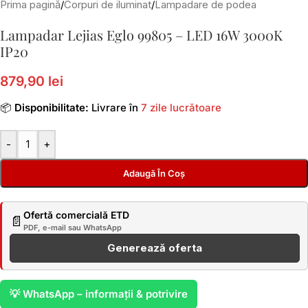
Prima pagină
/
Corpuri de iluminat
/
Lampadare de podea
Lampadar Lejias Eglo 99805 – LED 16W 3000K
IP20
879,90 lei
📦
Disponibilitate:
Livrare în
7 zile lucrătoare
-
+
Adaugă În Coș
Ofertă comercială ETD
📄
PDF, e-mail sau WhatsApp
Generează oferta
💡 WhatsApp – informații & potrivire