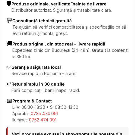
🛡️
Produse originale, verificate înainte de livrare
Distribuitor autorizat. Siguranță și trasabilitate clară.
💬
Consultanță tehnică gratuită
Te ajutăm să verifici compatibilitatea și specificațiile ca să
eviți retururi și montaj greșit.
🚚
Produs original, din stoc real – livrare rapidă
Expediem zilnic din București (24–48h).
Gratuit
la comenzi
> 350 lei.
✅
Garanție asigurată local
Service rapid în România – 5 ani.
↩️
Retur simplu în 30 de zile
Fără complicații, banii înapoi rapid.
📅
Program & Contact
L–V: 08:30–18:30 • S: 08:30–13:30
Aparataj:
0735 474 091
Iluminat:
0752 474 091
Vezi produsele expuse în showroomurile noastre din