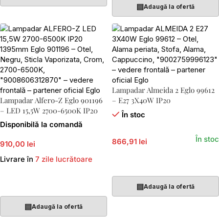
▤
Adaugă la ofertă
Lampadar Almeida 2 Eglo 99612
Lampadar Alfero-Z Eglo 901196
– E27 3X40W IP20
– LED 15,5W 2700-6500K IP20
În stoc
Disponibilă la comandă
În stoc
866,91 lei
910,00 lei
Livrare în
7 zile lucrătoare
Adaugă În Coș
Adaugă În Coș
▤
Adaugă la ofertă
▤
Adaugă la ofertă