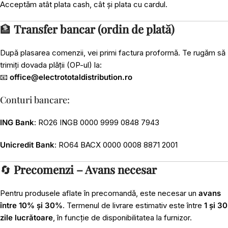
Acceptăm atât plata cash, cât și plata cu cardul.
🏦
Transfer bancar (ordin de plată)
După plasarea comenzii, vei primi factura proformă. Te rugăm să
trimiți dovada plății (OP-ul) la:
📧
office@electrototaldistribution.ro
Conturi bancare:
ING Bank
: RO26 INGB 0000 9999 0848 7943
Unicredit Bank
: RO64 BACX 0000 0008 8871 2001
🔄
Precomenzi – Avans necesar
Pentru produsele aflate în precomandă, este necesar un
avans
între 10% și 30%
. Termenul de livrare estimativ este între
1 și 30
zile lucrătoare
, în funcție de disponibilitatea la furnizor.