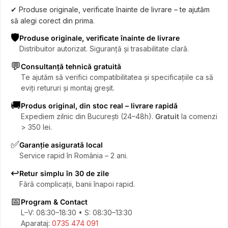
✔ Produse originale, verificate înainte de livrare – te ajutăm
să alegi corect din prima.
🛡️
Produse originale, verificate înainte de livrare
Distribuitor autorizat. Siguranță și trasabilitate clară.
💬
Consultanță tehnică gratuită
Te ajutăm să verifici compatibilitatea și specificațiile ca să
eviți retururi și montaj greșit.
🚚
Produs original, din stoc real – livrare rapidă
Expediem zilnic din București (24–48h).
Gratuit
la comenzi
> 350 lei.
✅
Garanție asigurată local
Service rapid în România – 2 ani.
↩️
Retur simplu în 30 de zile
Fără complicații, banii înapoi rapid.
📅
Program & Contact
L–V: 08:30–18:30 • S: 08:30–13:30
Aparataj:
0735 474 091