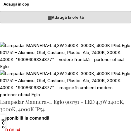
Adaugă în coș
▤
Adaugă la ofertă
Lampadar Mannera-L Eglo 901751 – LED 4,3W 2400K,
3000K, 4000K IP54
Disponibilă la comandă
Menu
0
Coș
400,00 lei