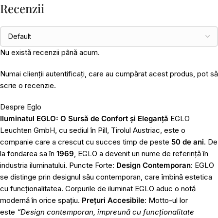
Recenzii
Nu există recenzii până acum.
Numai clienții autentificați, care au cumpărat acest produs, pot să
scrie o recenzie.
Despre Eglo
Iluminatul EGLO: O Sursă de Confort și Eleganță
EGLO
Leuchten GmbH, cu sediul în Pill, Tirolul Austriac, este o
companie care a crescut cu succes timp de peste
50 de ani
. De
la fondarea sa în
1969
, EGLO a devenit un nume de referință în
industria iluminatului. Puncte Forte:
Design Contemporan
: EGLO
se distinge prin designul său contemporan, care îmbină estetica
cu funcționalitatea. Corpurile de iluminat EGLO aduc o notă
modernă în orice spațiu.
Prețuri Accesibile
: Motto-ul lor
este
“Design contemporan, împreună cu funcționalitate