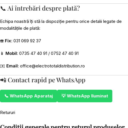
📞 Ai întrebări despre plată?
Echipa noastră îți stă la dispoziție pentru orice detalii legate de
modalitățile de plată:
☎️
Fix
: 031 069 92 37
📱
Mobil
: 0735 47 40 91 / 0752 47 40 91
✉️
Email
:
office@electrototaldistribution.ro
📲 Contact rapid pe WhatsApp
📞 WhatsApp Aparataj
💡 WhatsApp Iluminat
Retururi
Condiții generale pentru returul produselor