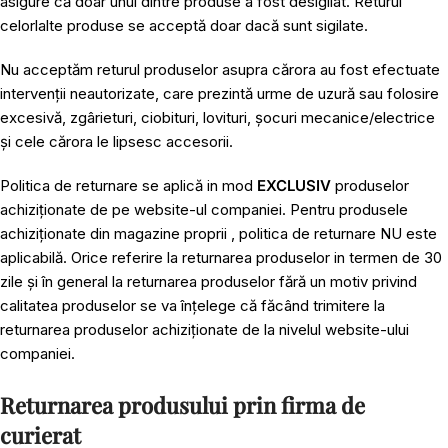
asigure că doar unul dintre produse a fost desigilat. Returul
celorlalte produse se acceptă doar dacă sunt sigilate.
Nu acceptăm returul produselor asupra cărora au fost efectuate
intervenții neautorizate, care prezintă urme de uzură sau folosire
excesivă, zgârieturi, ciobituri, lovituri, șocuri mecanice/electrice
și cele cărora le lipsesc accesorii.
Politica de returnare se aplică in mod
EXCLUSIV
produselor
achiziționate de pe website-ul companiei. Pentru produsele
achiziționate din magazine proprii , politica de returnare NU este
aplicabilă. Orice referire la returnarea produselor in termen de 30
zile și în general la returnarea produselor fără un motiv privind
calitatea produselor se va înțelege că făcând trimitere la
returnarea produselor achiziționate de la nivelul website-ului
companiei.
Returnarea produsului prin firma de
curierat