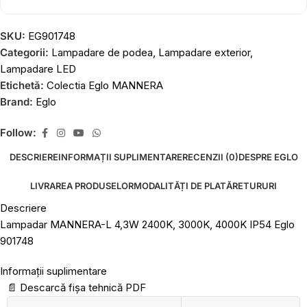
SKU:
EG901748
Categorii:
Lampadare de podea
,
Lampadare exterior
,
Lampadare LED
Etichetă:
Colectia Eglo MANNERA
Brand:
Eglo
Follow:
DESCRIERE
INFORMAȚII SUPLIMENTARE
RECENZII (0)
DESPRE EGLO
LIVRAREA PRODUSELOR
MODALITĂȚI DE PLATĂ
RETURURI
Descriere
Lampadar MANNERA-L 4,3W 2400K, 3000K, 4000K IP54 Eglo
901748
Informații suplimentare
📄
Descarcă fișa tehnică PDF