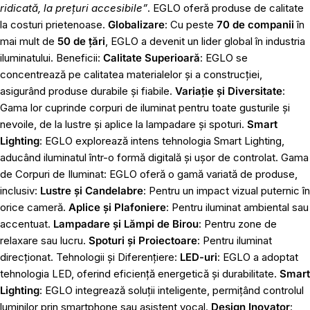
ridicată, la prețuri accesibile”
. EGLO oferă produse de calitate
la costuri prietenoase.
Globalizare
: Cu peste
70 de companii
în
mai mult de
50 de țări
, EGLO a devenit un lider global în industria
iluminatului. Beneficii:
Calitate Superioară
: EGLO se
concentrează pe calitatea materialelor și a construcției,
asigurând produse durabile și fiabile.
Variație și Diversitate
:
Gama lor cuprinde corpuri de iluminat pentru toate gusturile și
nevoile, de la lustre și aplice la lampadare și spoturi.
Smart
Lighting
: EGLO explorează intens tehnologia Smart Lighting,
aducând iluminatul într-o formă digitală și ușor de controlat. Gama
de Corpuri de Iluminat: EGLO oferă o gamă variată de produse,
inclusiv:
Lustre și Candelabre
: Pentru un impact vizual puternic în
orice cameră.
Aplice și Plafoniere
: Pentru iluminat ambiental sau
accentuat.
Lampadare și Lămpi de Birou
: Pentru zone de
relaxare sau lucru.
Spoturi și Proiectoare
: Pentru iluminat
direcționat. Tehnologii și Diferențiere:
LED-uri
: EGLO a adoptat
tehnologia LED, oferind eficiență energetică și durabilitate.
Smart
Lighting
: EGLO integrează soluții inteligente, permițând controlul
luminilor prin smartphone sau asistent vocal.
Design Inovator
: