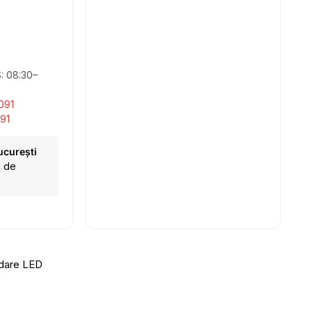
S: 08:30–
091
91
ucurești
e de
dare LED