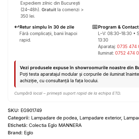
Expediem zilnic din București
(24–48h).
Gratuit
la comenzi >
350 lei.
↩️
📅
Retur simplu în 30 de zile
Program & Contact
Fără complicații, banii înapoi
L–V: 08:30–18:30 • 
rapid.
13:30
Aparataj:
0735 474 
Iluminat:
0752 474 0
Vezi produsele expuse în showroomurile noastre din B
Poți testa aparatajul modular și corpurile de iluminat înaint
achiziție, cu consultanță la fața locului.
Cumpără local – primești suport rapid de la echipa ETD.
SKU:
EG901749
Categorii:
Lampadare de podea
,
Lampadare exterior
,
Lampa
Etichetă:
Colectia Eglo MANNERA
Brand:
Eglo