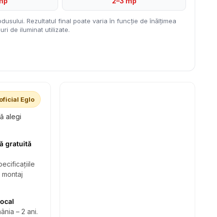
mp
2–3 mp
dusului. Rezultatul final poate varia în funcție de înălțimea
ri de iluminat utilizate.
oficial Eglo
să alegi
ă gratuită
ecificațiile
i montaj
local
ânia – 2 ani.