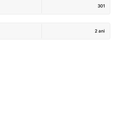
301
2 ani