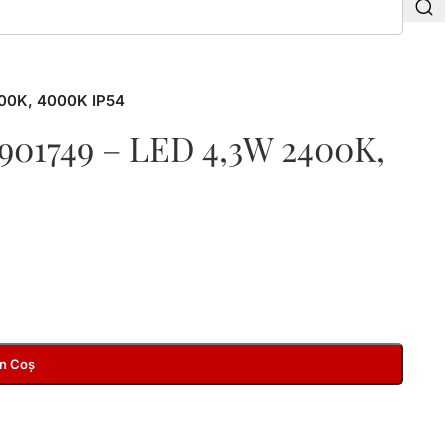
000K, 4000K IP54
01749 – LED 4,3W 2400K,
În Coș