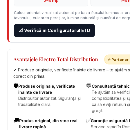
2–3 mp
1–3 
Calcul orientativ realizat automat pe baza fluxului luminos al pro
tavanului, culoarea pereților, lumina naturală și numărul de corpu
📐 Verifică în Configuratorul ETD
Avantajele Electro Total Distribution
⭐ Partener 
✔ Produse originale, verificate înainte de livrare – te ajutăm 
corect din prima.
🛡️
💬
Produse originale, verificate
Consultanță tehnic
înainte de livrare
Te ajutăm să verifici
Distribuitor autorizat. Siguranță și
compatibilitatea și sp
trasabilitate clară.
ca să eviți retururi ș
greșit.
🚚
✅
Produs original, din stoc real –
Garanție asigurată 
livrare rapidă
Service rapid în Rom