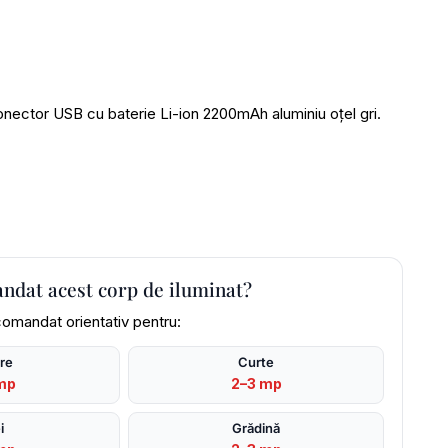
ector USB cu baterie Li-ion 2200mAh aluminiu oțel gri.
andat acest corp de iluminat?
comandat orientativ pentru:
are
Curte
mp
2–3 mp
i
Grădină