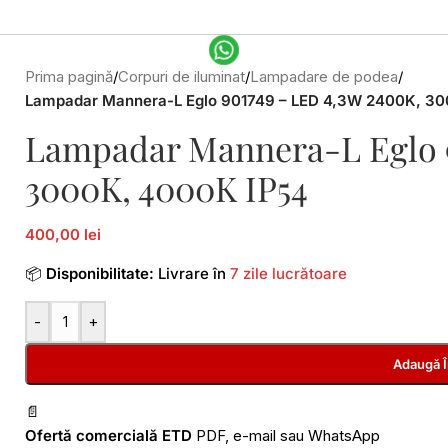
Prima pagină
/
Corpuri de iluminat
/
Lampadare de podea
/
Lampadar Mannera-L Eglo 901749 – LED 4,3W 2400K, 3
Lampadar Mannera-L Eglo 9
3000K, 4000K IP54
400,00 lei
📦
Disponibilitate:
Livrare în
7 zile lucrătoare
-
+
Adaugă 
📄
Ofertă comercială ETD
PDF, e-mail sau WhatsApp