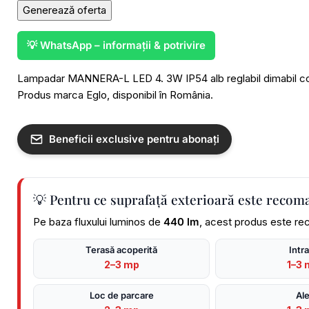
Generează oferta
💡 WhatsApp – informații & potrivire
Lampadar MANNERA-L LED 4. 3W IP54 alb reglabil dimabil con
Produs marca Eglo, disponibil în România.
Beneficii exclusive pentru abonați
💡 Pentru ce suprafață exterioară este recom
Pe baza fluxului luminos de
440 lm
, acest produs este re
Terasă acoperită
Intr
2–3 mp
1–3 
Loc de parcare
Ale