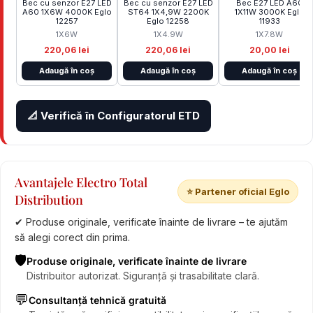
Bec cu senzor E27 LED
Bec cu senzor E27 LED
Bec E27 LED A60
A60 1X6W 4000K Eglo
ST64 1X4,9W 2200K
1X11W 3000K Eglo
12257
Eglo 12258
11933
1X6W
1X4.9W
1X7.8W
220,06 lei
220,06 lei
20,00 lei
Adaugă în coș
Adaugă în coș
Adaugă în coș
📐 Verifică în Configuratorul ETD
Avantajele Electro Total
⭐ Partener oficial Eglo
Distribution
✔ Produse originale, verificate înainte de livrare – te ajutăm
să alegi corect din prima.
🛡️
Produse originale, verificate înainte de livrare
Distribuitor autorizat. Siguranță și trasabilitate clară.
💬
Consultanță tehnică gratuită