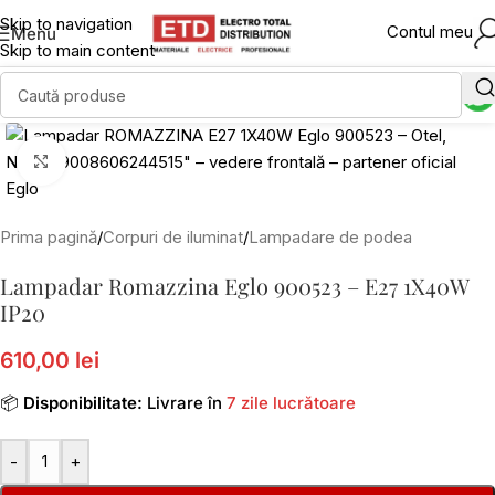
Skip to navigation
Contul meu
Menu
Skip to main content
Click to enlarge
Prima pagină
/
Corpuri de iluminat
/
Lampadare de podea
Lampadar Romazzina Eglo 900523 – E27 1X40W
IP20
610,00 lei
📦
Disponibilitate:
Livrare în
7 zile lucrătoare
-
+