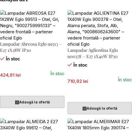
Lampadar Abreosa Eglo 99513 –
E27 1X28W IP20
Lampadar Aglientina Eglo
900378 – E27 1X40W IP20
În stoc
În stoc
În stoc
424,91 lei
În stoc
710,92 lei
Adaugă În Coș
Adaugă În Coș
▤
Adaugă la ofertă
▤
Adaugă la ofertă