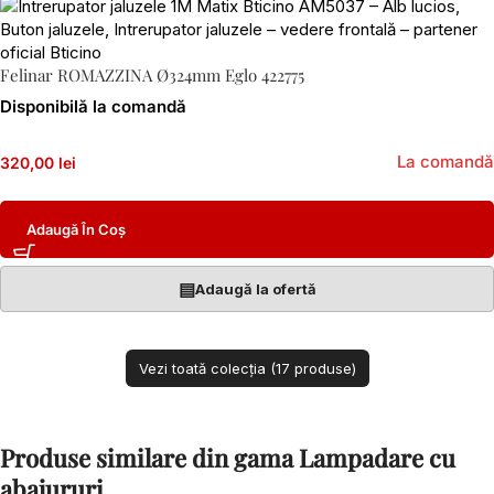
Felinar ROMAZZINA Ø324mm Eglo 422775
Disponibilă la comandă
La comandă
320,00 lei
Adaugă În Coș
▤
Adaugă la ofertă
Vezi toată colecția (17 produse)
Produse similare din gama Lampadare cu
abajururi