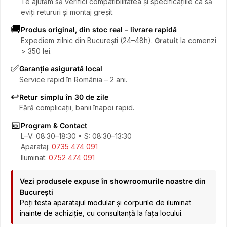
Te ajutăm să verifici compatibilitatea și specificațiile ca să
eviți retururi și montaj greșit.
🚚
Produs original, din stoc real – livrare rapidă
Expediem zilnic din București (24–48h).
Gratuit
la comenzi
> 350 lei.
✅
Garanție asigurată local
Service rapid în România – 2 ani.
↩️
Retur simplu în 30 de zile
Fără complicații, banii înapoi rapid.
📅
Program & Contact
L–V: 08:30–18:30 • S: 08:30–13:30
Aparataj:
0735 474 091
Iluminat:
0752 474 091
Vezi produsele expuse în showroomurile noastre din
București
Poți testa aparatajul modular și corpurile de iluminat
înainte de achiziție, cu consultanță la fața locului.