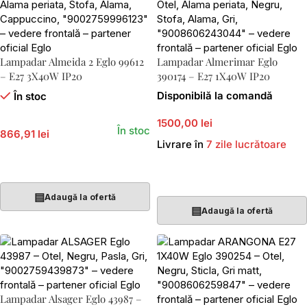
Lampadar Almeida 2 Eglo 99612
Lampadar Almerimar Eglo
– E27 3X40W IP20
390174 – E27 1X40W IP20
Disponibilă la comandă
În stoc
1500,00 lei
În stoc
866,91 lei
Livrare în
7 zile lucrătoare
Adaugă În Coș
Adaugă În Coș
▤
Adaugă la ofertă
▤
Adaugă la ofertă
Lampadar Alsager Eglo 43987 –