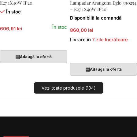
E27 1X40W IP20
Lampadar Arangona Eglo 390254
– E27 1X40W IP20
În stoc
Disponibilă la comandă
În stoc
606,91 lei
860,00 lei
Livrare în
7 zile lucrătoare
Adaugă În Coș
Adaugă În Coș
▤
Adaugă la ofertă
▤
Adaugă la ofertă
Vezi toate produsele (104)