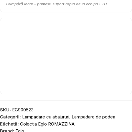
Cumpără local – primești suport rapid de la echipa ETD.
SKU:
EG900523
Categorii:
Lampadare cu abajururi
,
Lampadare de podea
Etichetă:
Colectia Eglo ROMAZZINA
Brand:
Eglo