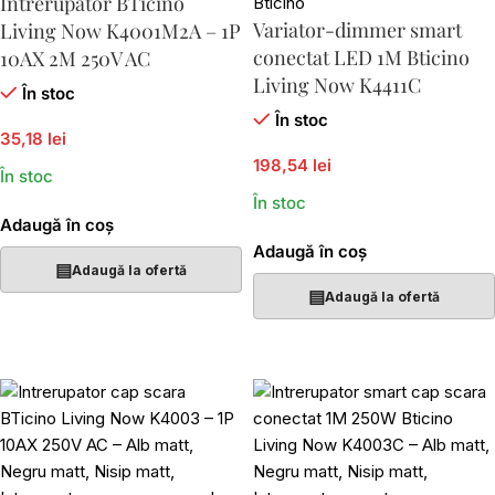
Intrerupator BTicino
Variator-dimmer smart
Living Now K4001M2A – 1P
conectat LED 1M Bticino
10AX 2M 250V AC
Living Now K4411C
În stoc
În stoc
35,18 lei
198,54 lei
În stoc
În stoc
Adaugă în coș
Adaugă în coș
▤
Adaugă la ofertă
▤
Adaugă la ofertă