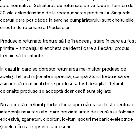
acte normative. Solicitarea de returnare se va face în termen de
30 zile calendaristice de la recepționarea produsului. Singurele
costuri care pot cădea în sarcina cumpărătorului sunt cheltuielile
directe de returnare a Produselor.
Produsele returnate trebuie să fie în aceeași stare în care au fost
primite – ambalajul și eticheta de identificare a fiecărui produs
trebuie să fie intacte.
În cazul în care se dorește returnarea mai multor produse de
același fel, achiziționate împreună, cumpărătorul trebuie să se
asigure că doar unul dintre produse a fost desigilat. Returul
celorlalte produse se acceptă doar dacă sunt sigilate.
Nu acceptăm returul produselor asupra cărora au fost efectuate
intervenții neautorizate, care prezintă urme de uzură sau folosire
excesivă, zgârieturi, ciobituri, lovituri, șocuri mecanice/electrice
și cele cărora le lipsesc accesorii.