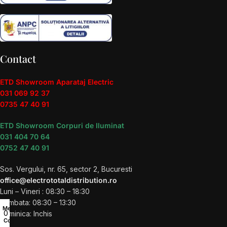
Contact
ETD Showroom Aparataj Electric
031 069 92 37
0735 47 40 91
ETD Showroom Corpuri de Iluminat
031 404 70 64
0752 47 40 91
Sos. Vergului, nr. 65, sector 2, Bucuresti
office@electrototaldistribution.ro
Luni – Vineri : 08:30 – 18:30
Sambata: 08:30 – 13:30
Menu
0
Duminica: Inchis
Coș