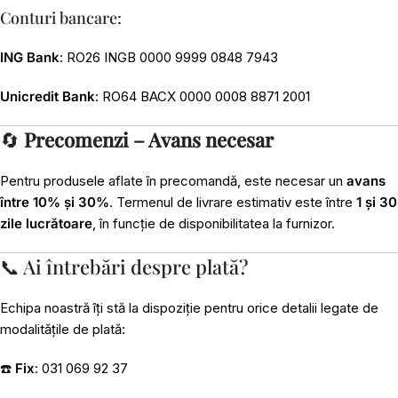
Conturi bancare:
ING Bank
: RO26 INGB 0000 9999 0848 7943
Unicredit Bank
: RO64 BACX 0000 0008 8871 2001
🔄
Precomenzi – Avans necesar
Pentru produsele aflate în precomandă, este necesar un
avans
între 10% și 30%
. Termenul de livrare estimativ este între
1 și 30
zile lucrătoare
, în funcție de disponibilitatea la furnizor.
📞 Ai întrebări despre plată?
Echipa noastră îți stă la dispoziție pentru orice detalii legate de
modalitățile de plată:
☎️
Fix
: 031 069 92 37