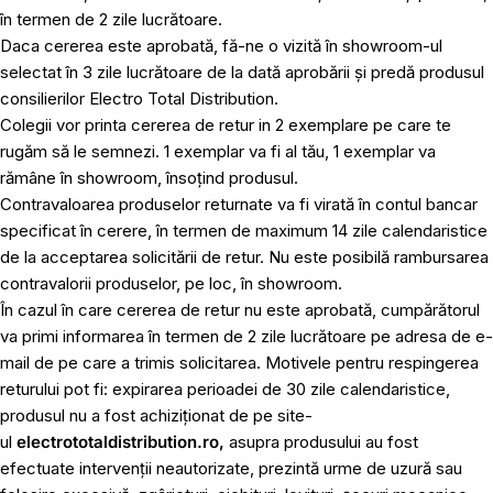
în termen de 2 zile lucrătoare.
Daca cererea este aprobată, fă-ne o vizită în showroom-ul
selectat în 3 zile lucrătoare de la dată aprobării și predă produsul
consilierilor Electro Total Distribution.
Colegii vor printa cererea de retur in 2 exemplare pe care te
rugăm să le semnezi. 1 exemplar va fi al tău, 1 exemplar va
rămâne în showroom, însoțind produsul.
Contravaloarea produselor returnate va fi virată în contul bancar
specificat în cerere, în termen de maximum 14 zile calendaristice
de la acceptarea solicitării de retur. Nu este posibilă rambursarea
contravalorii produselor, pe loc, în showroom.
În cazul în care cererea de retur nu este aprobată, cumpărătorul
va primi informarea în termen de 2 zile lucrătoare pe adresa de e-
mail de pe care a trimis solicitarea. Motivele pentru respingerea
returului pot fi: expirarea perioadei de 30 zile calendaristice,
produsul nu a fost achiziționat de pe site-
ul
electrototaldistribution.ro,
asupra produsului au fost
efectuate intervenții neautorizate, prezintă urme de uzură sau