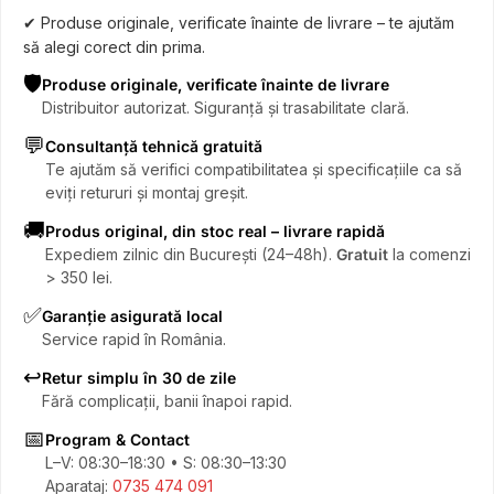
✔ Produse originale, verificate înainte de livrare – te ajutăm
să alegi corect din prima.
🛡️
Produse originale, verificate înainte de livrare
Distribuitor autorizat. Siguranță și trasabilitate clară.
💬
Consultanță tehnică gratuită
Te ajutăm să verifici compatibilitatea și specificațiile ca să
eviți retururi și montaj greșit.
🚚
Produs original, din stoc real – livrare rapidă
Expediem zilnic din București (24–48h).
Gratuit
la comenzi
> 350 lei.
✅
Garanție asigurată local
Service rapid în România.
↩️
Retur simplu în 30 de zile
Fără complicații, banii înapoi rapid.
📅
Program & Contact
L–V: 08:30–18:30 • S: 08:30–13:30
Aparataj:
0735 474 091