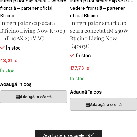
Intrerupator cap scara
Intrerupator smart cap
BTicino Living Now K4003
scara conectat 1M 250W
– 1P 10AX 250V AC
Bticino Living Now
K4003C
În stoc
În stoc
43,21 lei
177,73 lei
În stoc
În stoc
Adaugă în coș
Adaugă în coș
▤
Adaugă la ofertă
▤
Adaugă la ofertă
Vezi toate produsele (97)