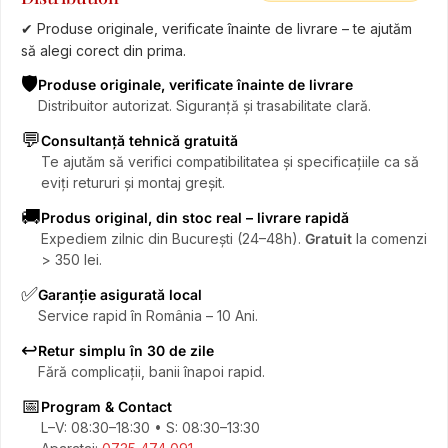
✔ Produse originale, verificate înainte de livrare – te ajutăm
să alegi corect din prima.
🛡️
Produse originale, verificate înainte de livrare
Distribuitor autorizat. Siguranță și trasabilitate clară.
💬
Consultanță tehnică gratuită
Te ajutăm să verifici compatibilitatea și specificațiile ca să
eviți retururi și montaj greșit.
🚚
Produs original, din stoc real – livrare rapidă
Expediem zilnic din București (24–48h).
Gratuit
la comenzi
> 350 lei.
✅
Garanție asigurată local
Service rapid în România – 10 Ani.
↩️
Retur simplu în 30 de zile
Fără complicații, banii înapoi rapid.
📅
Program & Contact
L–V: 08:30–18:30 • S: 08:30–13:30