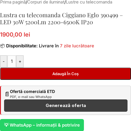
Prima pagină
/
Corpuri de iluminat
/
Lustre cu telecomanda
Lustra cu telecomanda Ciggiano Eglo 390499 –
LED 30W 5200Lm 2200-6500K IP20
1900,00 lei
📦
Disponibilitate:
Livrare în
7 zile lucrătoare
-
+
Adaugă În Coș
Ofertă comercială ETD
📄
PDF, e-mail sau WhatsApp
Generează oferta
💡 WhatsApp – informații & potrivire