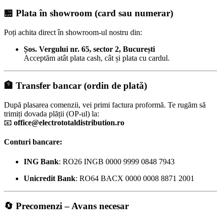
🏪
Plata în showroom (card sau numerar)
Poți achita direct în showroom-ul nostru din:
Șos. Vergului nr. 65, sector 2, București
Acceptăm atât plata cash, cât și plata cu cardul.
🏦
Transfer bancar (ordin de plată)
După plasarea comenzii, vei primi factura proformă. Te rugăm să
trimiți dovada plății (OP-ul) la:
📧
office@electrototaldistribution.ro
Conturi bancare:
ING Bank
: RO26 INGB 0000 9999 0848 7943
Unicredit Bank
: RO64 BACX 0000 0008 8871 2001
🔄
Precomenzi – Avans necesar