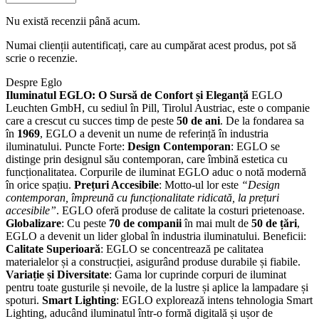
Nu există recenzii până acum.
Numai clienții autentificați, care au cumpărat acest produs, pot să
scrie o recenzie.
Despre Eglo
Iluminatul EGLO: O Sursă de Confort și Eleganță
EGLO
Leuchten GmbH, cu sediul în Pill, Tirolul Austriac, este o companie
care a crescut cu succes timp de peste
50 de ani
. De la fondarea sa
în
1969
, EGLO a devenit un nume de referință în industria
iluminatului. Puncte Forte:
Design Contemporan
: EGLO se
distinge prin designul său contemporan, care îmbină estetica cu
funcționalitatea. Corpurile de iluminat EGLO aduc o notă modernă
în orice spațiu.
Prețuri Accesibile
: Motto-ul lor este
“Design
contemporan, împreună cu funcționalitate ridicată, la prețuri
accesibile”
. EGLO oferă produse de calitate la costuri prietenoase.
Globalizare
: Cu peste
70 de companii
în mai mult de
50 de țări
,
EGLO a devenit un lider global în industria iluminatului. Beneficii:
Calitate Superioară
: EGLO se concentrează pe calitatea
materialelor și a construcției, asigurând produse durabile și fiabile.
Variație și Diversitate
: Gama lor cuprinde corpuri de iluminat
pentru toate gusturile și nevoile, de la lustre și aplice la lampadare și
spoturi.
Smart Lighting
: EGLO explorează intens tehnologia Smart
Lighting, aducând iluminatul într-o formă digitală și ușor de