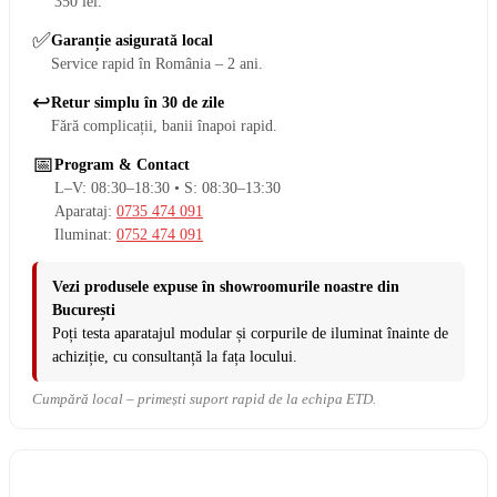
350 lei.
✅
Garanție asigurată local
Service rapid în România – 2 ani.
↩️
Retur simplu în 30 de zile
Fără complicații, banii înapoi rapid.
📅
Program & Contact
L–V: 08:30–18:30 • S: 08:30–13:30
Aparataj:
0735 474 091
Iluminat:
0752 474 091
Vezi produsele expuse în showroomurile noastre din
București
Poți testa aparatajul modular și corpurile de iluminat înainte de
achiziție, cu consultanță la fața locului.
Cumpără local – primești suport rapid de la echipa ETD.