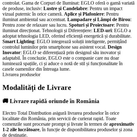
controlat. Gama de Corpuri de Iluminat: EGLO oferă o gamă variată
de produse, inclusiv:
Lustre și Candelabre
: Pentru un impact
vizual puternic în orice cameră.
Aplice și Plafoniere
: Pentru
iluminat ambiental sau accentuat.
Lampadare și Lămpi de Birou
:
Pentru zone de relaxare sau lucru.
Spoturi și Proiectoare
: Pentru
iluminat direcționat. Tehnologii și Diferențiere:
LED-uri
: EGLO a
adoptat tehnologia LED, oferind eficiență energetică și durabilitate.
Smart Lighting
: EGLO integrează soluții inteligente, permițând
controlul luminilor prin smartphone sau asistent vocal.
Design
Inovator
: EGLO se diferențiază prin designul său inovator și
adaptabil. În concluzie, EGLO este o companie care nu doar
luminează spațiile, ci și aduce o notă de stil și funcționalitate în
casele oamenilor din întreaga lume.
Livrarea produselor
Modalități de Livrare
🚚 Livrare rapidă oriunde în România
Electro Total Distribution asigură livrarea produselor în orice
localitate din România, prin servicii de curierat rapid. Toate
comenzile sunt procesate prompt și livrate în termen de
aproximativ
1-2 zile lucrătoare
, în funcție de disponibilitatea produselor și zona
de destinație.