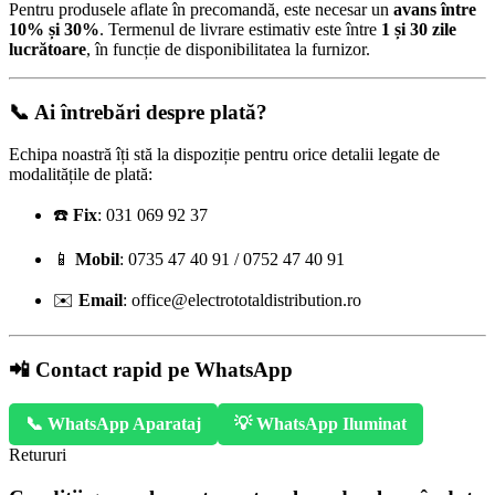
Pentru produsele aflate în precomandă, este necesar un
avans între
10% și 30%
. Termenul de livrare estimativ este între
1 și 30 zile
lucrătoare
, în funcție de disponibilitatea la furnizor.
📞 Ai întrebări despre plată?
Echipa noastră îți stă la dispoziție pentru orice detalii legate de
modalitățile de plată:
☎️
Fix
: 031 069 92 37
📱
Mobil
: 0735 47 40 91 / 0752 47 40 91
✉️
Email
:
office@electrototaldistribution.ro
📲 Contact rapid pe WhatsApp
📞 WhatsApp Aparataj
💡 WhatsApp Iluminat
Retururi