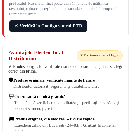
produsului. Rezultatul final poate varia în funcție de înălțimea
tavanului, culoarea pereților, lumina naturală și numărul de corpuri de
iluminat utilizate.
📐 Verifică în Configuratorul ETD
Avantajele Electro Total
⭐ Partener oficial Eglo
Distribution
✔ Produse originale, verificate înainte de livrare – te ajutăm să alegi
corect din prima.
🛡️
Produse originale, verificate înainte de livrare
Distribuitor autorizat. Siguranță și trasabilitate clară.
💬
Consultanță tehnică gratuită
Te ajutăm să verifici compatibilitatea și specificațiile ca să eviți
retururi și montaj greșit.
🚚
Produs original, din stoc real – livrare rapidă
Expediem zilnic din București (24–48h).
Gratuit
la comenzi >