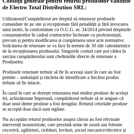
Condiții generale pentru returul produselor vândute
de Electro Total Distribution SRL:
Utilizatorul/Cumpărătorul are dreptul să returneze produsele
comandate de pe site și recepționate fără penalități și fără invocarea
unui motiv, în conformitate cu O.U.G. nr. 34/2014 privind drepturile
consumatorilor în cadrul contractelor încheiate cu profesioniștii,
precum și pentru modificarea și completarea unor acte normative.
Solicitarea de returnare se va face în termen de 30 zile calendaristice
de la recepționarea produsului. Singurele costuri care pot cădea în
sarcina cumpărătorului sunt cheltuielile directe de returnare a
Produselor.
Produsele returnate trebuie să fie în aceeași stare în care au fost
primite – ambalajul și eticheta de identificare a fiecărui produs
trebuie să fie intacte.
În cazul în care se dorește returnarea mai multor produse de același
fel, achiziționate împreună, cumpărătorul trebuie să se asigure că
doar unul dintre produse a fost desigilat. Returul celorlalte produse
se acceptă doar dacă sunt sigilate.
Nu acceptăm returul produselor asupra cărora au fost efectuate
intervenții neautorizate, care prezintă urme de uzură sau folosire
excesivă, zgârieturi, ciobituri, lovituri, șocuri mecanice/electrice și