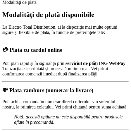
Modalități de plată
Modalități de plată disponibile
La Electro Total Distribution, ai la dispoziție mai multe opțiuni
sigure și flexibile de plată, în funcție de preferințele tale:
💳
Plata cu cardul online
Poți plăti rapid și în siguranță prin
serviciul de plăți ING WebPay
.
Tranzacția este criptată și procesată în timp real. Vei primi
confirmarea comenzii imediat după finalizarea plății.
💸
Plata ramburs (numerar la livrare)
Poți achita comanda în numerar direct curierului sau șoferului
nostru, la primirea coletului. Vei primi chitanță pentru suma achitată.
Notă: această opțiune nu este disponibilă pentru produsele
aflate în precomandă.