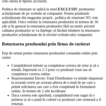
cele cărora le lipsesc accesorii.
Politica de returnare se aplică in mod
EXCLUSIV
produselor
achiziționate de pe website-ul companiei. Pentru produsele
achiziționate din magazine proprii , politica de returnare NU este
aplicabilă. Orice referire la returnarea produselor in termen de 30
zile și în general la returnarea produselor fără un motiv privind
calitatea produselor se va înțelege că făcând trimitere la returnarea
produselor achiziționate de la nivelul website-ului companiei.
Returnarea produsului prin firma de curierat
Pași de urmat pentru returnarea produsului comandat online prin
curier:
Cumpărătorul trebuie sa completeze cererea de retur și să o
trimită, împreună cu 2-3 poze cu produsul vizat sau să
completeze cererea online.
Reprezentantul Electro Total Distribution va trimite răspunsul
la această cerere pe aceeași adresa de e-mail de pe care a
primit solicitarea sau care a fost completată în formularul
online, în termen de 2 zile lucrătoare.
Daca cererea este aprobată, cumpărătorul este rugat să o
printeze și să o pună în coletul cu produsul care urmează a fi
returnat.