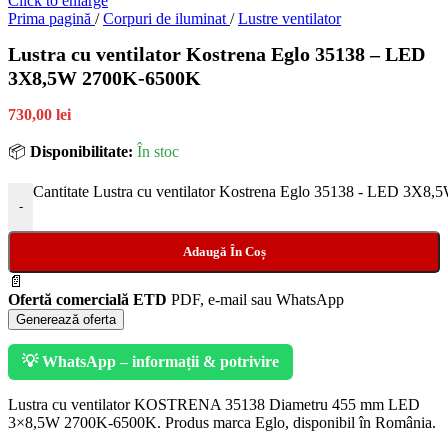
Click to enlarge
Prima pagină
/
Corpuri de iluminat
/
Lustre ventilator
Lustra cu ventilator Kostrena Eglo 35138 – LED
3X8,5W 2700K-6500K
730,00 lei
📦
Disponibilitate:
În stoc
Cantitate Lustra cu ventilator Kostrena Eglo 35138 - LED 3X
-
Adaugă În Coș
📄
Ofertă comercială ETD
PDF, e-mail sau WhatsApp
Generează oferta
💡 WhatsApp – informații & potrivire
Lustra cu ventilator KOSTRENA 35138 Diametru 455 mm LED
3×8,5W 2700K-6500K. Produs marca Eglo, disponibil în România.