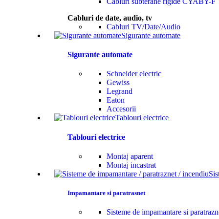
Cabluri subterane rigide CYABY-F
Cabluri de date, audio, tv
Cabluri TV/Date/Audio
Sigurante automate
Sigurante automate
Schneider electric
Gewiss
Legrand
Eaton
Accesorii
Tablouri electrice
Tablouri electrice
Montaj aparent
Montaj incastrat
Sis
Impamantare si paratrasnet
Sisteme de impamantare si paratrazn