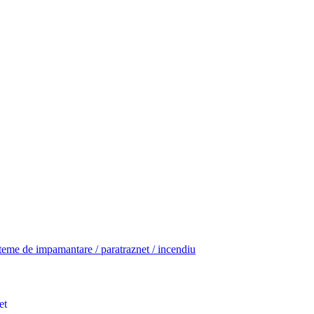
teme de impamantare / paratraznet / incendiu
et