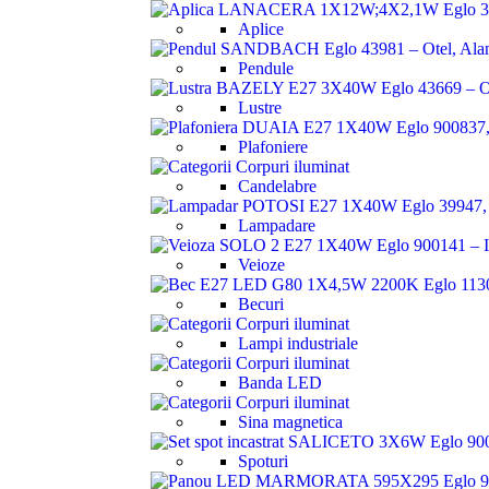
Aplice
Pendule
Lustre
Plafoniere
Candelabre
Lampadare
Veioze
Becuri
Lampi industriale
Banda LED
Sina magnetica
Spoturi