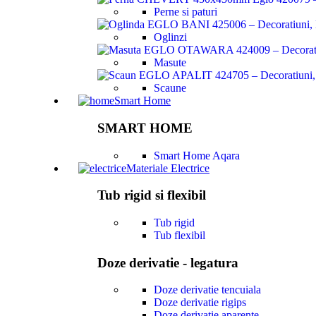
Perne si paturi
Oglinzi
Masute
Scaune
Smart Home
SMART HOME
Smart Home Aqara
Materiale Electrice
Tub rigid si flexibil
Tub rigid
Tub flexibil
Doze derivatie - legatura
Doze derivatie tencuiala
Doze derivatie rigips
Doze derivatie aparente