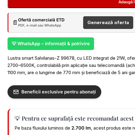
Adaugă 
Ofertă comercială ETD
📄
Generează oferta
PDF, e-mail sau WhatsApp
💡 WhatsApp – informații & potrivire
Lustra smart Salvilanas-Z 99678, cu LED integrat de 21W, oferă
2700–6500K, controlabilă prin aplicație sau telecomandă (achiz
1100 mm, are o lungime de 770 mm și beneficiază de 5 ani gar
Beneficii exclusive pentru abonați
💡 Pentru ce suprafață este recomandat acest
Pe baza fluxului luminos de
2.700 lm
, acest produs este r