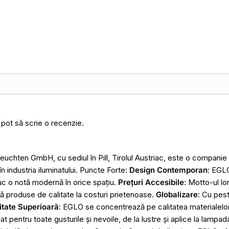
 pot să scrie o recenzie.
chten GmbH, cu sediul în Pill, Tirolul Austriac, este o compani
n industria iluminatului. Puncte Forte:
Design Contemporan
: EGL
uc o notă modernă în orice spațiu.
Prețuri Accesibile
: Motto-ul lo
ă produse de calitate la costuri prietenoase.
Globalizare
: Cu pes
itate Superioară
: EGLO se concentrează pe calitatea materialelor ș
t pentru toate gusturile și nevoile, de la lustre și aplice la lampad