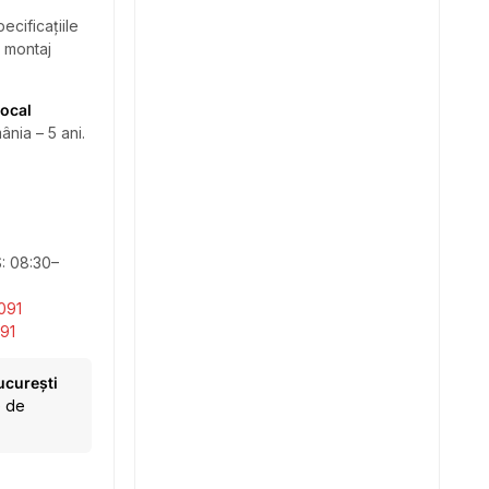
ecificațiile
i montaj
local
ânia – 5 ani.
S: 08:30–
091
91
ucurești
e de