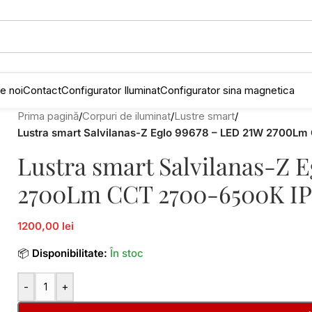
e noi
Contact
Configurator Iluminat
Configurator sina magnetica
Prima pagină
/
Corpuri de iluminat
/
Lustre smart
/
Lustra smart Salvilanas-Z Eglo 99678 – LED 21W 2700L
Lustra smart Salvilanas-Z 
2700Lm CCT 2700-6500K I
1200,00 lei
📦
Disponibilitate:
În stoc
-
+