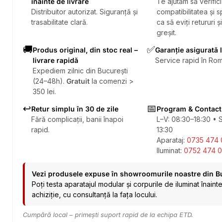
înainte de livrare
Te ajutăm să verifici
Distribuitor autorizat. Siguranță și
compatibilitatea și sp
trasabilitate clară.
ca să eviți retururi ș
greșit.
🚚
✅
Produs original, din stoc real –
Garanție asigurată 
livrare rapidă
Service rapid în Rom
Expediem zilnic din București
(24–48h).
Gratuit
la comenzi >
350 lei.
↩️
📅
Retur simplu în 30 de zile
Program & Contact
Fără complicații, banii înapoi
L–V: 08:30–18:30 • 
rapid.
13:30
Aparataj:
0735 474 
Iluminat:
0752 474 0
Vezi produsele expuse în showroomurile noastre din B
Poți testa aparatajul modular și corpurile de iluminat înaint
achiziție, cu consultanță la fața locului.
Cumpără local – primești suport rapid de la echipa ETD.