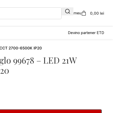
Contul meu
0,00 lei
Devino partener ETD
m CCT 2700-6500K IP20
Eglo 99678 – LED 21W
P20