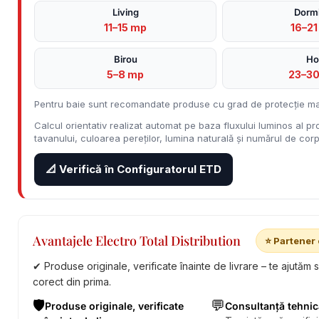
Living
Dormi
11–15 mp
16–21
Birou
Ho
5–8 mp
23–3
Pentru baie sunt recomandate produse cu grad de protecție ma
Calcul orientativ realizat automat pe baza fluxului luminos al pro
tavanului, culoarea pereților, lumina naturală și numărul de corpu
📐 Verifică în Configuratorul ETD
Avantajele Electro Total Distribution
⭐ Partener 
✔ Produse originale, verificate înainte de livrare – te ajutăm 
corect din prima.
🛡️
💬
Produse originale, verificate
Consultanță tehnic