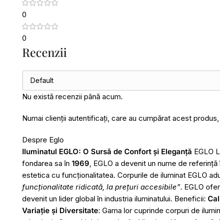
0
0
Recenzii
Nu există recenzii până acum.
Numai clienții autentificați, care au cumpărat acest produs,
Despre Eglo
Iluminatul EGLO: O Sursă de Confort și Eleganță
EGLO Leu
fondarea sa în
1969
, EGLO a devenit un nume de referință î
estetica cu funcționalitatea. Corpurile de iluminat EGLO ad
funcționalitate ridicată, la prețuri accesibile”
. EGLO ofer
devenit un lider global în industria iluminatului. Beneficii:
Cal
Variație și Diversitate
: Gama lor cuprinde corpuri de ilumina