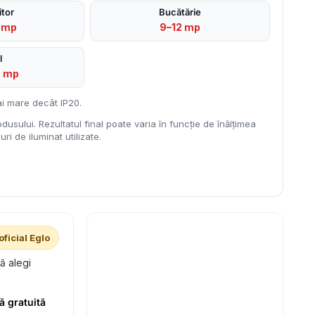
tor
Bucătărie
 mp
9–12 mp
l
0 mp
i mare decât IP20.
dusului. Rezultatul final poate varia în funcție de înălțimea
ri de iluminat utilizate.
oficial Eglo
să alegi
ă gratuită