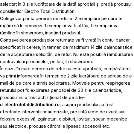
selectat în 3 zile lucrătoare de la dată aprobării și predă produsul
consilierilor Electro Total Distribution.
Colegii vor printa cererea de retur in 2 exemplare pe care te
rugăm să le semnezi. 1 exemplar va fi al tău, 1 exemplar va
rămâne în showroom, însoțind produsul.
Contravaloarea produselor returnate va fi virată în contul bancar
specificat în cerere, în termen de maximum 14 zile calendaristice
de la acceptarea solicitării de retur. Nu este posibilă rambursarea
contravalorii produselor, pe loc, în showroom.
În cazul în care cererea de retur nu este aprobată, cumpărătorul
va primi informarea în termen de 2 zile lucrătoare pe adresa de e-
mail de pe care a trimis solicitarea. Motivele pentru respingerea
returului pot fi: expirarea perioadei de 30 zile calendaristice,
produsul nu a fost achiziționat de pe site-
ul
electrototaldistribution.ro,
asupra produsului au fost
efectuate intervenții neautorizate, prezintă urme de uzură sau
folosire excesivă, zgârieturi, ciobituri, lovituri, șocuri mecanice
sau electrice, produse cărora le lipsesc accesorii etc.