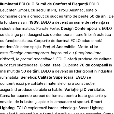
Iluminatul EGLO: O Sursă de Confort și Eleganță
EGLO
Leuchten GmbH, cu sediul în Pill, Tirolul Austriac, este o
companie care a crescut cu succes timp de peste
50 de ani
. De
la fondarea sa în
1969
, EGLO a devenit un nume de referință în
industria iluminatului. Puncte Forte:
Design Contemporan
: EGLO
se distinge prin designul său contemporan, care îmbină estetica
cu funcționalitatea. Corpurile de iluminat EGLO aduc o notă
modernă în orice spațiu.
Prețuri Accesibile
: Motto-ul lor
este
“Design contemporan, împreună cu funcționalitate
ridicată, la prețuri accesibile”
. EGLO oferă produse de calitate
la costuri prietenoase.
Globalizare
: Cu peste
70 de companii
în
mai mult de
50 de țări
, EGLO a devenit un lider global în industria
iluminatului. Beneficii:
Calitate Superioară
: EGLO se
concentrează pe calitatea materialelor și a construcției,
asigurând produse durabile și fiabile.
Variație și Diversitate
:
Gama lor cuprinde corpuri de iluminat pentru toate gusturile și
nevoile, de la lustre și aplice la lampadare și spoturi.
Smart
Lighting
: EGLO explorează intens tehnologia Smart Lighting,
aducând iluminatul într-o formă digitală și ușor de controlat. Gama