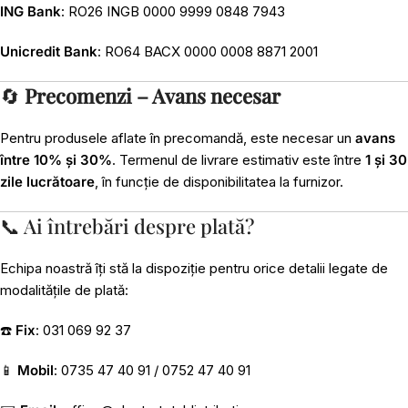
ING Bank
: RO26 INGB 0000 9999 0848 7943
Unicredit Bank
: RO64 BACX 0000 0008 8871 2001
🔄
Precomenzi – Avans necesar
Pentru produsele aflate în precomandă, este necesar un
avans
între 10% și 30%
. Termenul de livrare estimativ este între
1 și 30
zile lucrătoare
, în funcție de disponibilitatea la furnizor.
📞 Ai întrebări despre plată?
Echipa noastră îți stă la dispoziție pentru orice detalii legate de
modalitățile de plată:
☎️
Fix
: 031 069 92 37
📱
Mobil
: 0735 47 40 91 / 0752 47 40 91