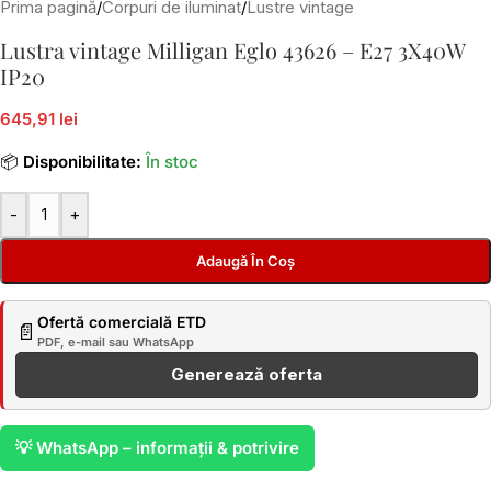
Prima pagină
/
Corpuri de iluminat
/
Lustre vintage
Lustra vintage Milligan Eglo 43626 – E27 3X40W
IP20
645,91 lei
📦
Disponibilitate:
În stoc
-
+
Adaugă În Coș
Ofertă comercială ETD
📄
PDF, e-mail sau WhatsApp
Generează oferta
💡 WhatsApp – informații & potrivire