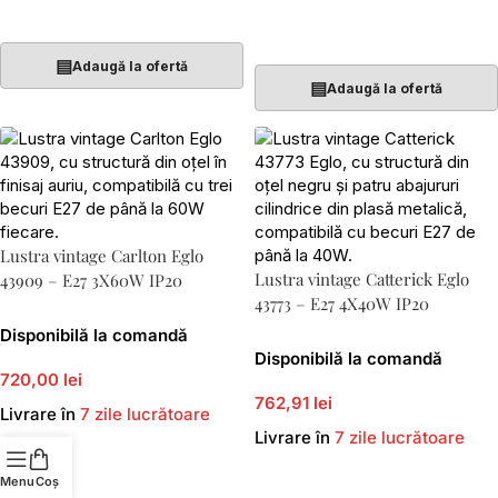
Adaugă În Coș
Adaugă În Coș
▤
Adaugă la ofertă
▤
Adaugă la ofertă
Lustra vintage Carlton Eglo
Lustra vintage Catterick Eglo
43909 – E27 3X60W IP20
43773 – E27 4X40W IP20
Disponibilă la comandă
Disponibilă la comandă
720,00 lei
762,91 lei
Livrare în
7 zile lucrătoare
Livrare în
7 zile lucrătoare
Adaugă În Coș
Menu
Coș