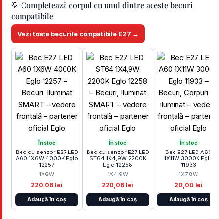
💡 Completează corpul cu unul dintre aceste becuri
compatibile
Vezi toate becurile compatibile E27 →
În stoc
În stoc
În stoc
Bec cu senzor E27 LED
Bec cu senzor E27 LED
Bec E27 LED A60
A60 1X6W 4000K Eglo
ST64 1X4,9W 2200K
1X11W 3000K Eglo
12257
Eglo 12258
11933
1X6W
1X4.9W
1X7.8W
220,06 lei
220,06 lei
20,00 lei
Adaugă în coș
Adaugă în coș
Adaugă în coș