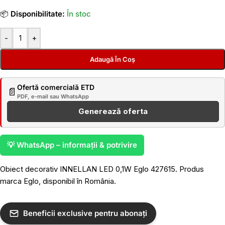
📦
Disponibilitate:
În stoc
-
+
Adaugă În Coș
Ofertă comercială ETD
📄
PDF, e-mail sau WhatsApp
Generează oferta
💡 WhatsApp – informații & potrivire
Obiect decorativ INNELLAN LED 0,1W Eglo 427615. Produs
marca Eglo, disponibil în România.
Beneficii exclusive pentru abonați