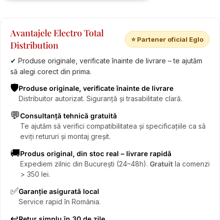
Avantajele Electro Total
⭐ Partener oficial Eglo
Distribution
✔ Produse originale, verificate înainte de livrare – te ajutăm
să alegi corect din prima.
🛡️
Produse originale, verificate înainte de livrare
Distribuitor autorizat. Siguranță și trasabilitate clară.
💬
Consultanță tehnică gratuită
Te ajutăm să verifici compatibilitatea și specificațiile ca să
eviți retururi și montaj greșit.
🚚
Produs original, din stoc real – livrare rapidă
Expediem zilnic din București (24–48h).
Gratuit
la comenzi
> 350 lei.
✅
Garanție asigurată local
Service rapid în România.
↩️
Retur simplu în 30 de zile