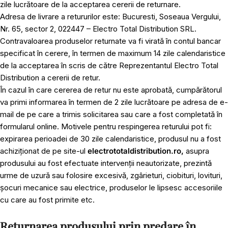
zile lucrătoare de la acceptarea cererii de returnare.
Adresa de livrare a retururilor este: Bucuresti, Soseaua Vergului,
Nr. 65, sector 2, 022447 – Electro Total Distribution SRL.
Contravaloarea produselor returnate va fi virată în contul bancar
specificat în cerere, în termen de maximum 14 zile calendaristice
de la acceptarea în scris de către Reprezentantul Electro Total
Distribution a cererii de retur.
În cazul în care cererea de retur nu este aprobată, cumpărătorul
va primi informarea în termen de 2 zile lucrătoare pe adresa de e-
mail de pe care a trimis solicitarea sau care a fost completată în
formularul online. Motivele pentru respingerea returului pot fi:
expirarea perioadei de 30 zile calendaristice, produsul nu a fost
achiziționat de pe site-ul
electrototaldistribution.ro,
asupra
produsului au fost efectuate intervenții neautorizate, prezintă
urme de uzură sau folosire excesivă, zgârieturi, ciobituri, lovituri,
șocuri mecanice sau electrice, produselor le lipsesc accesoriile
cu care au fost primite etc.
Returnarea produsului prin predare în