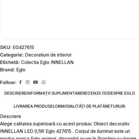
SKU:
EG427615
Categorie:
Decoratiuni de interior
Etichetă:
Colectia Eglo INNELLAN
Brand:
Eglo
Follow:
DESCRIERE
INFORMAȚII SUPLIMENTARE
RECENZII (0)
DESPRE EGLO
LIVRAREA PRODUSELOR
MODALITĂȚI DE PLATĂ
RETURURI
Descriere
Alege calitatea superioară cu acest produs: Obiect decorativ
INNELLAN LED 0,1W Eglo 427615 . Corpul de iluminat este un
produs marca Eglo original, disponibil acum în România cu livrare