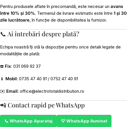
Pentru produsele aflate în precomandă, este necesar un
avans
între 10% și 30%
. Termenul de livrare estimativ este între
1 și 30
zile lucrătoare
, în funcție de disponibilitatea la furnizor.
📞 Ai întrebări despre plată?
Echipa noastră îți stă la dispoziție pentru orice detalii legate de
modalitățile de plată:
☎️
Fix
: 031 069 92 37
📱
Mobil
: 0735 47 40 91 / 0752 47 40 91
✉️
Email
:
office@electrototaldistribution.ro
📲 Contact rapid pe WhatsApp
📞 WhatsApp Aparataj
💡 WhatsApp Iluminat