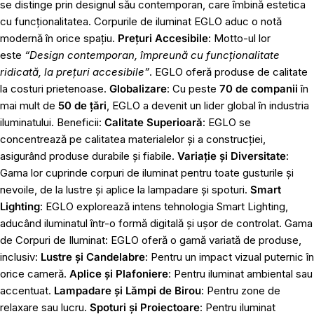
se distinge prin designul său contemporan, care îmbină estetica
cu funcționalitatea. Corpurile de iluminat EGLO aduc o notă
modernă în orice spațiu.
Prețuri Accesibile
: Motto-ul lor
este
“Design contemporan, împreună cu funcționalitate
ridicată, la prețuri accesibile”
. EGLO oferă produse de calitate
la costuri prietenoase.
Globalizare
: Cu peste
70 de companii
în
mai mult de
50 de țări
, EGLO a devenit un lider global în industria
iluminatului. Beneficii:
Calitate Superioară
: EGLO se
concentrează pe calitatea materialelor și a construcției,
asigurând produse durabile și fiabile.
Variație și Diversitate
:
Gama lor cuprinde corpuri de iluminat pentru toate gusturile și
nevoile, de la lustre și aplice la lampadare și spoturi.
Smart
Lighting
: EGLO explorează intens tehnologia Smart Lighting,
aducând iluminatul într-o formă digitală și ușor de controlat. Gama
de Corpuri de Iluminat: EGLO oferă o gamă variată de produse,
inclusiv:
Lustre și Candelabre
: Pentru un impact vizual puternic în
orice cameră.
Aplice și Plafoniere
: Pentru iluminat ambiental sau
accentuat.
Lampadare și Lămpi de Birou
: Pentru zone de
relaxare sau lucru.
Spoturi și Proiectoare
: Pentru iluminat