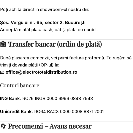
Poți achita direct în showroom-ul nostru din:
Șos. Vergului nr. 65, sector 2, București
Acceptăm atât plata cash, cât și plata cu cardul.
🏦
Transfer bancar (ordin de plată)
După plasarea comenzii, vei primi factura proformă. Te rugăm să
trimiți dovada plății (OP-ul) la:
📧
office@electrototaldistribution.ro
Conturi bancare:
ING Bank
: RO26 INGB 0000 9999 0848 7943
Unicredit Bank
: RO64 BACX 0000 0008 8871 2001
🔄
Precomenzi – Avans necesar