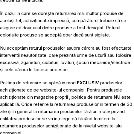
trebuie să fie intacte.
În cazul în care se dorește returnarea mai multor produse de
același fel, achiziționate împreună, cumpărătorul trebuie să se
asigure că doar unul dintre produse a fost desigilat. Returul
celorlalte produse se acceptă doar dacă sunt sigilate.
Nu acceptăm returul produselor asupra cărora au fost efectuate
intervenții neautorizate, care prezintă urme de uzură sau folosire
excesivă, zgârieturi, ciobituri, lovituri, șocuri mecanice/electrice
și cele cărora le lipsesc accesorii.
Politica de returnare se aplică in mod
EXCLUSIV
produselor
achiziționate de pe website-ul companiei. Pentru produsele
achiziționate din magazine proprii , politica de returnare NU este
aplicabilă. Orice referire la returnarea produselor in termen de 30
zile și în general la returnarea produselor fără un motiv privind
calitatea produselor se va înțelege că făcând trimitere la
returnarea produselor achiziționate de la nivelul website-ului
companiei.