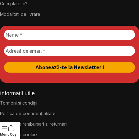
Cum platesc?
Modalitati de livrare
Informații utile
Termeni si condiții
Politica de confidențialitate
Politica de rambursari si returnari
Politica de cookie
Menu
Coș