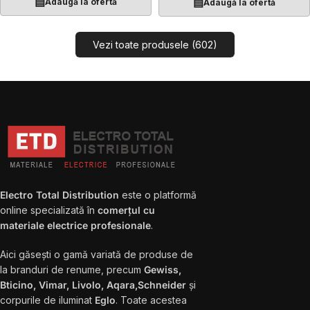
▤
▤
Adaugă la ofertă
Adaugă la ofertă
Vezi toate produsele (602)
Electro Total Distribution
este o platformă
online specializată în
comerțul cu
materiale electrice profesionale
.
Aici găsești o gamă variată de produse de
la branduri de renume, precum
Gewiss,
Bticino, Vimar, Livolo, Aqara,Schneider
și
corpurile de iluminat
Eglo
. Toate acestea