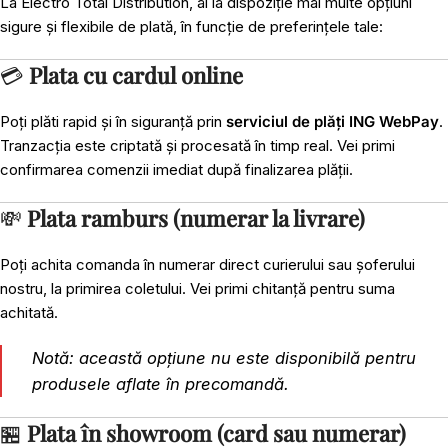
La Electro Total Distribution, ai la dispoziție mai multe opțiuni
sigure și flexibile de plată, în funcție de preferințele tale:
💳
Plata cu cardul online
Poți plăti rapid și în siguranță prin
serviciul de plăți ING WebPay
.
Tranzacția este criptată și procesată în timp real. Vei primi
confirmarea comenzii imediat după finalizarea plății.
💸
Plata ramburs (numerar la livrare)
Poți achita comanda în numerar direct curierului sau șoferului
nostru, la primirea coletului. Vei primi chitanță pentru suma
achitată.
Notă: această opțiune nu este disponibilă pentru
produsele aflate în precomandă.
🏪
Plata în showroom (card sau numerar)