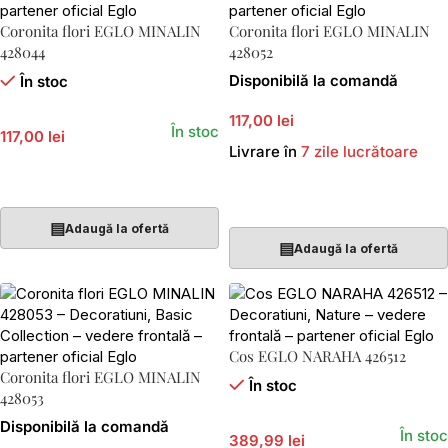
Coronita flori EGLO MINALIN
Coronita flori EGLO MINALIN
428044
428052
Disponibilă la comandă
În stoc
117,00 lei
În stoc
117,00 lei
Livrare în
7 zile lucrătoare
Adaugă În Coș
Adaugă În Coș
▤
Adaugă la ofertă
▤
Adaugă la ofertă
Cos EGLO NARAHA 426512
Coronita flori EGLO MINALIN
În stoc
428053
Disponibilă la comandă
În stoc
389,99 lei