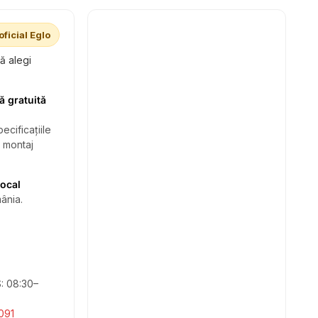
oficial Eglo
să alegi
ă gratuită
ecificațiile
i montaj
local
ânia.
S: 08:30–
091