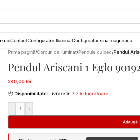
e noi
Contact
Configurator Iluminat
Configurator sina magnetica
Prima pagină
/
Corpuri de iluminat
/
Pendule cu bec
/
Pendul Ari
Pendul Ariscani 1 Eglo 901
240,00 lei
📦
Disponibilitate:
Livrare în
7 zile lucrătoare
-
+
Adaugă 