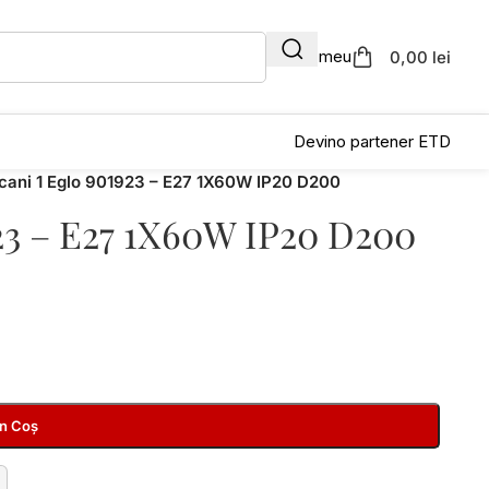
Contul meu
0,00 lei
Devino partener ETD
scani 1 Eglo 901923 – E27 1X60W IP20 D200
923 – E27 1X60W IP20 D200
În Coș