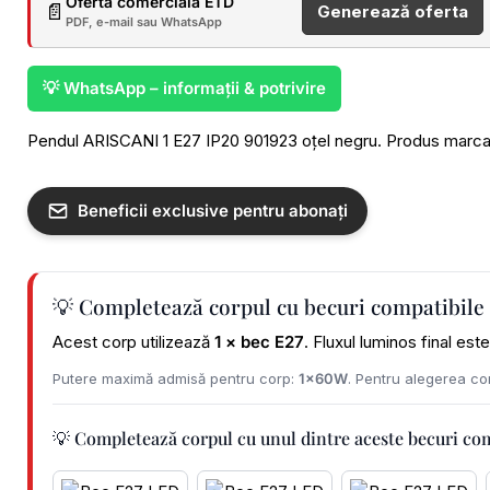
Ofertă comercială ETD
📄
Generează oferta
PDF, e-mail sau WhatsApp
💡 WhatsApp – informații & potrivire
Pendul ARISCANI 1 E27 IP20 901923 oțel negru. Produs marca E
Beneficii exclusive pentru abonați
💡 Completează corpul cu becuri compatibile
Acest corp utilizează
1 × bec E27
. Fluxul luminos final es
Putere maximă admisă pentru corp:
1x60W
. Pentru alegerea cor
💡 Completează corpul cu unul dintre aceste becuri co