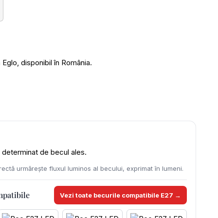
glo, disponibil în România.
te determinat de becul ales.
ectă urmărește fluxul luminos al becului, exprimat în lumeni.
mpatibile
Vezi toate becurile compatibile E27 →