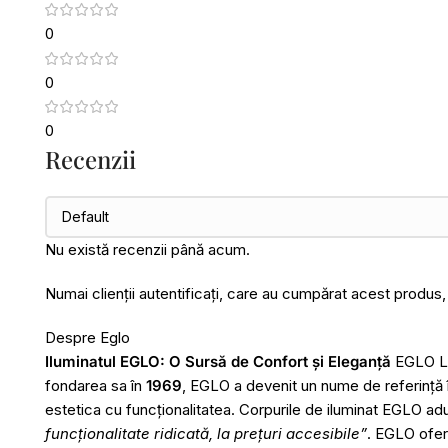
0
0
0
Recenzii
Nu există recenzii până acum.
Numai clienții autentificați, care au cumpărat acest produs,
Despre Eglo
Iluminatul EGLO: O Sursă de Confort și Eleganță
EGLO Leu
fondarea sa în
1969
, EGLO a devenit un nume de referință î
estetica cu funcționalitatea. Corpurile de iluminat EGLO ad
funcționalitate ridicată, la prețuri accesibile”
. EGLO ofer