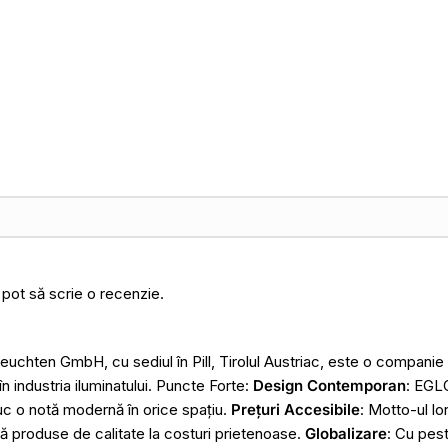
 pot să scrie o recenzie.
chten GmbH, cu sediul în Pill, Tirolul Austriac, este o compani
n industria iluminatului. Puncte Forte:
Design Contemporan
: EGL
uc o notă modernă în orice spațiu.
Prețuri Accesibile
: Motto-ul lo
ă produse de calitate la costuri prietenoase.
Globalizare
: Cu pes