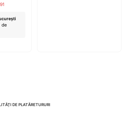
91
ucurești
e de
ITĂȚI DE PLATĂ
RETURURI