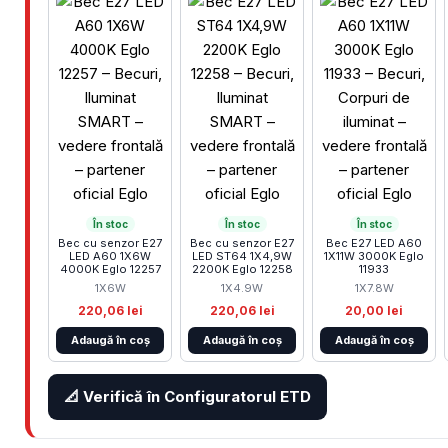
În stoc
În stoc
În stoc
Bec cu senzor E27
Bec cu senzor E27
Bec E27 LED A60
LED A60 1X6W
LED ST64 1X4,9W
1X11W 3000K Eglo
4000K Eglo 12257
2200K Eglo 12258
11933
1X6W
1X4.9W
1X7.8W
220,06 lei
220,06 lei
20,00 lei
Adaugă în coș
Adaugă în coș
Adaugă în coș
📐 Verifică în Configuratorul ETD