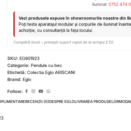
Iluminat:
0752 474 0
Vezi produsele expuse în showroomurile noastre din B
Poți testa aparatajul modular și corpurile de iluminat înaint
achiziție, cu consultanță la fața locului.
Cumpără local – primești suport rapid de la echipa ETD.
SKU:
EG901923
Categorie:
Pendule cu bec
Etichetă:
Colectia Eglo ARISCANI
Brand:
Eglo
Follow:
UPLIMENTARE
RECENZII (0)
DESPRE EGLO
LIVRAREA PRODUSELOR
MODAL
23