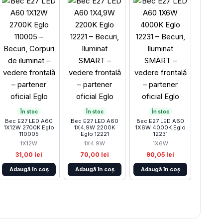
În stoc
În stoc
În stoc
Bec E27 LED A60
Bec E27 LED A60
Bec E27 LED A60
1X12W 2700K Eglo
1X4,9W 2200K
1X6W 4000K Eglo
110005
Eglo 12221
12231
1X12W
1X4.9W
1X6W
31,00 lei
70,00 lei
90,05 lei
Adaugă în coș
Adaugă în coș
Adaugă în coș