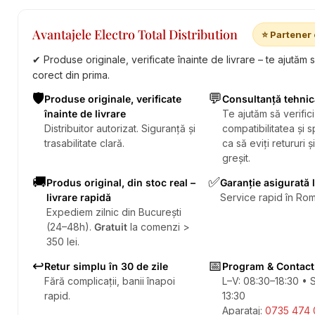
Avantajele Electro Total Distribution
⭐ Partener 
✔ Produse originale, verificate înainte de livrare – te ajutăm 
corect din prima.
🛡️
💬
Produse originale, verificate
Consultanță tehnic
înainte de livrare
Te ajutăm să verifici
Distribuitor autorizat. Siguranță și
compatibilitatea și sp
trasabilitate clară.
ca să eviți retururi ș
greșit.
🚚
✅
Produs original, din stoc real –
Garanție asigurată 
livrare rapidă
Service rapid în Rom
Expediem zilnic din București
(24–48h).
Gratuit
la comenzi >
350 lei.
↩️
📅
Retur simplu în 30 de zile
Program & Contact
Fără complicații, banii înapoi
L–V: 08:30–18:30 • 
rapid.
13:30
Aparataj:
0735 474 